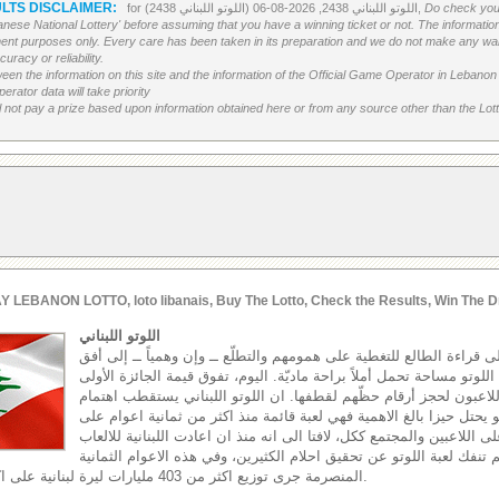
LTS DISCLAIMER:
Do check your
for اللوتو اللبناني 2438, 2026-08-06 (اللوتو اللبناني 2438),
banese National Lottery' before assuming that you have a winning ticket or not. The information c
ment purposes only. Every care has been taken in its preparation and we do not make any war
uracy or reliability.
etween the information on this site and the information of the Official Game Operator in Leban
erator data will take priority
 not pay a prize based upon information obtained here or from any source other than the Lotte
Y LEBANON LOTTO, loto libanais, Buy The Lotto, Check the Results, Win The D
اللوتو اللبناني
إلى قراءة الطالع للتغطية على همومهم والتطلّع ــ وإن وهمياً ــ إلى أفق
وتو مساحة تحمل أملاً براحة ماديّة. اليوم، تفوق قيمة الجائزة الأولى
اللاعبون لحجز أرقام حظّهم لقطفها. ان اللوتو اللبناني يستقطب اهتمام
هو يحتل حيزا بالغ الاهمية فهي لعبة قائمة منذ اكثر من ثمانية اعوام على
ى اللاعبين والمجتمع ككل، لافتا الى انه منذ ان اعادت اللبنانية للالعاب
اقها في العام 2002 لم تنفك لعبة اللوتو عن تحقيق احلام الكثيرين، وفي هذه الاعوام الثمانية
المنصرمة جرى توزيع اكثر من 403 مليارات ليرة لبنانية على اكثر من 17 مليون رابح.