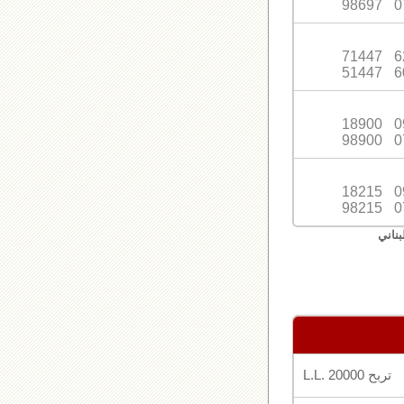
98697
0
71447
6
51447
6
18900
0
98900
0
18215
0
98215
0
بناني
تربح L.L. 20000