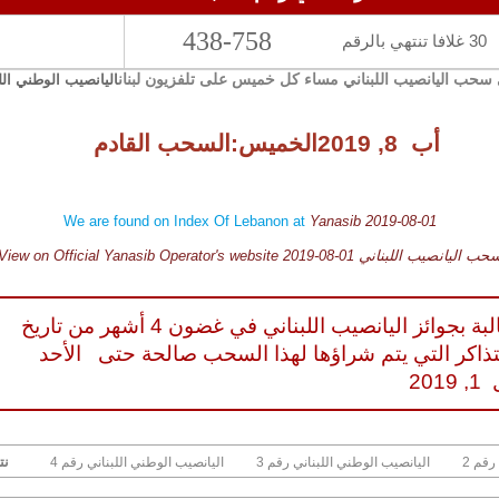
438-758
30 غلافا تنتهي بالرقم
سحب اليانصيب اللبناني مساء كل خميس على تلفزيون لبنان
اليانصيب الوطني الل
أب 8, 2019
الخميس
:السحب القادم
We are found on Index Of Lebanon at
Yanasib 2019-08-01
View on Official Yanasib Operator's website 2019-08- سحب اليانصيب اللبناني
يجب المطالبة بجوائز اليانصيب اللبناني في غضون 4 أشهر من تاريخ
ذاكر التي يتم شراؤها لهذا السحب صالحة حتى
الأحد
201
نت
 رقم
3 اليانصيب الوطني اللبناني رقم
4 اليانصيب الوطني اللبناني رقم