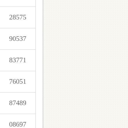
28575
90537
83771
76051
87489
08697