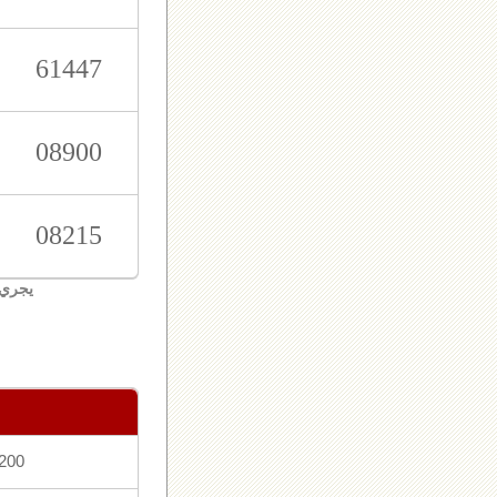
61447
08900
08215
يجري 
200 ورقة تنتهي بالر