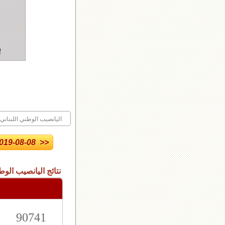
2 اليانصيب الوطني اللبناني
19-08-08 >>
نتائج اليانصيب الوط
90741