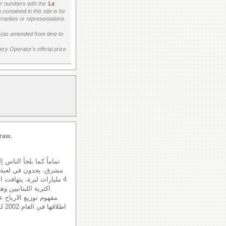
 numbers with the '
La
ontained in this site is for
ranties or representations
on (as amended from time to
ry Operator’s official prize
raw.
تماماً كما يلجأ الناس 
مشرق، يجدون في لعبة الل
4 مليارات ليرة، يتهافت 
اكثرية اللبنانيين و
مفهوم توزيع الارباح عل
اطل