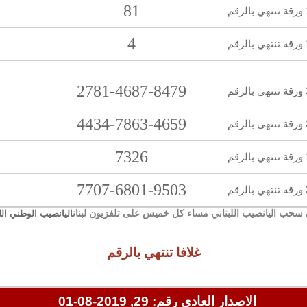
81
قم
4
م
2781-4687-8479
رقم
4434-7863-4659
رقم
7326
رقم
7707-6801-9503
رقم
سحب اليانصيب اللبناني مساء كل خميس على تلفزيون لبنان
اليانصيب الوطني الل
غلافا تنتهي بالرقم
الاصدار العادي رقم: 29, 2019-08-01