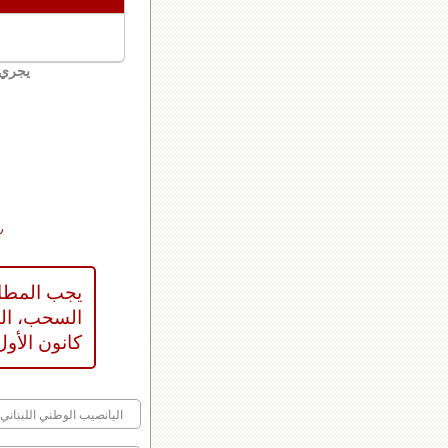
يجري 
01
السحب، الت
كانون الأول 1, 9
2 اليانصيب الوطني اللبناني