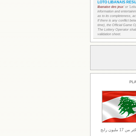
LOTO LIBANAIS RESU
libanaise des jeux
' or 'Le
information and entertain
as to its completeness, acc
If there is any conflict b
time), the Official Game Op
The Lottery Operator shall
validation sheet.
PLA