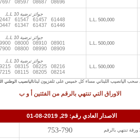
7697
08597
08687
08696
جوائز ترضية 10 L.L.
2447
61547
61457
61448
L.L. 500,000
0447
61347
61437
61446
جوائز ترضية 10 L.L.
9900
08000
08910
08901
L.L. 500,000
7900
08800
08990
08909
جوائز ترضية 10 L.L.
9215
08315
08225
08216
L.L. 500,000
7215
08115
08205
08214
سحب اليانصيب اللبناني مساء كل خميس على تلفزيون لبنان
اليانصيب الوطني الل
الاوراق التي تنتهي بالرقم من الفئتين أ و ب
الاصدار العادي رقم: 29, 2019-08-01
753-790
قم