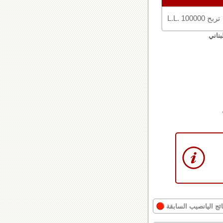
تربح L.L. 100000
بناني
ائج اليانصيب السابقة