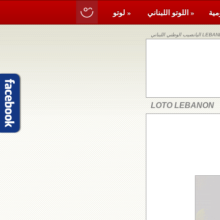
اللوتو اللبناني »
لوتو »
LEBANESE N
LOTO LEBANON