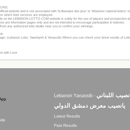
IONS:
fficial website and is not associated with 'la libanaise des jeux' or 'lebanese national lottery'
or which their services are employed.
able on the LEBANON-LOTTO.COM website is solely for the use of players and prospective p
se are information pages only and are not intended to encourage participation in lotteries.
from any authorized lotto dealer near you to confirm your winnings.
ok:
page: (Lebanon Lotto, Yawmiyeh & Yanassib) Where you can check your ticket results of Lot
on with Love
انصيب اللبناني
Lebanon Yanassib -
App
يانصيب معرض دمشق الدولي
Latest Results
ite
Past Results