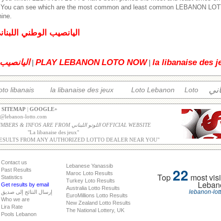
. You can see which are the most common and least common LEBANON LOT
hine.
اليانصيب الوطني اللبنان
la libanaise des j
LOTO NOW
PLAY LEBANON
اليانصيب 
|
|
اني
oto libanais
la libanaise des jeux
Loto Lebanon
Loto
|
SITEMAP
|
GOOGLE+
o@lebanon-lotto.com
ALL WINNING NUMBERS & INFOS ARE FROM اللوتو اللبناني OFFICIAL WEBSITE
"
La libanaise des jeux
"
ESULTS FROM ANY AUTHORIZED LOTTO DEALER NEAR YOU"
Contact us
Lebanese Yanassib
22
Past Results
Maroc Loto Results
Top
most visi
Statistics
Turkey Loto Results
Leban
Get results by email
Australia Lotto Results
lebanon-lot
إرسال النتائج إلى صديق
EuroMillions Lotto Results
Who we are
New Zealand Lotto Results
Lira Rate
The National Lottery, UK
Pools Lebanon