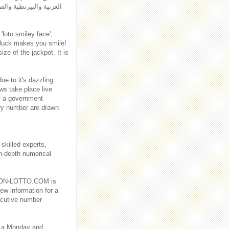
العربية والبيزنطية والص
'loto smiley face',
 luck makes you smile!
ze of the jackpot. It is
e to it's dazzling
ws take place live
f a government
ry number are drawn
skilled experts,
in-depth numerical
EBANON-LOTTO.COM is
ew information for a
ecutive number
 a Monday and