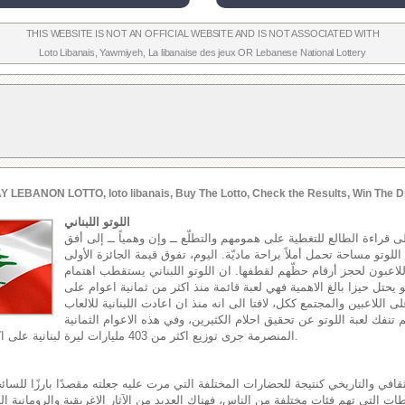
THIS WEBSITE IS NOT AN OFFICIAL WEBSITE AND IS NOT ASSOCIATED WITH
Loto Libanais
,
Yawmiyeh
,
La libanaise des jeux
OR
Lebanese National Lottery
Y LEBANON LOTTO, loto libanais, Buy The Lotto, Check the Results, Win The D
اللوتو اللبناني
إلى قراءة الطالع للتغطية على همومهم والتطلّع ــ وإن وهمياً ــ إلى أفق
وتو مساحة تحمل أملاً براحة ماديّة. اليوم، تفوق قيمة الجائزة الأولى
اللاعبون لحجز أرقام حظّهم لقطفها. ان اللوتو اللبناني يستقطب اهتمام
هو يحتل حيزا بالغ الاهمية فهي لعبة قائمة منذ اكثر من ثمانية اعوام على
ى اللاعبين والمجتمع ككل، لافتا الى انه منذ ان اعادت اللبنانية للالعاب
اقها في العام 2002 لم تنفك لعبة اللوتو عن تحقيق احلام الكثيرين، وفي هذه الاعوام الثمانية
المنصرمة جرى توزيع اكثر من 403 مليارات ليرة لبنانية على اكثر من 17 مليون رابح.
قافي والتاريخي كنتيجة للحضارات المختلفة التي مرت عليه جعلته مقصدًا بارزًا للسائح
ات التي تهم فئات مختلفة من الناس، فهناك العديد من الآثار الإغريقية والرومانية الب