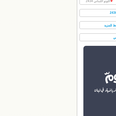
اللوتو اللبناني 2434
 للمزيد
ني