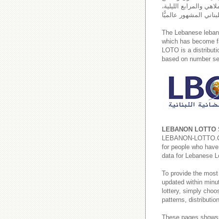
اهي والمرابع الليلية،
The Lebanese leba
which has become fa
LOTO is a distributi
based on number sel
LEBANON LOTTO 
LEBANON-LOTTO.COM p
for people who have 
data for Lebanese L
To provide the most
updated within minut
lottery, simply cho
patterns, distributi
These pages shows