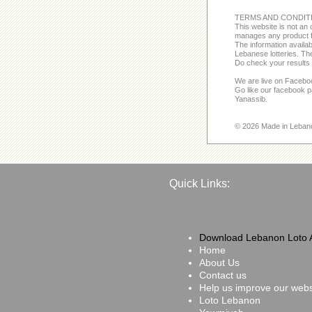
TERMS AND CONDIT
This website is not an o
manages any product f
The information avail
Lebanese lotteries. The
Do check your results 
We are live on Facebo
Go like our facebook 
Yanassib.
© 2026 Made in Leban
Quick Links:
Download Lebanon Loto 
Home
About Us
Contact us
Help us improve our webs
Loto Lebanon