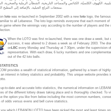
ليبية، الكهوف الكلسيّة، الكنائس والمساجد التاريخية، الشطآن الرملية والصخرية، المل
منتجعات التزلج الجبلية، بالإضافة إلى المطبخ اللبناني المشهور عالميًّا.
non
loto
was re-launched in September 2002 with a new
loto
logo, the famous 
miliar to all Lebanese. The loto logo reminds everyone that each moment of
on game where the winnings vary according to the number of players and the si
ection.
When the LOTO was first re-launched, there was one draw a week, but du
success, it was altered to 2 draws a week as of February 2003. The dra
on
LBC
every Monday and Thursday at 7:30pm, under the supervision o
representative. With each draw, 6 lucky numbers and one complementa
out of the 42 loto balls.
STATISTICS
rovides a wealth of statistical information, gathered by a team of highly 
an interest in lottery statistics and probability. This unique website provides 
otto.
 up-to-date and accurate lotto statistics, the numerical information on L
es of the different lottery draws taking place and is thoroughly checked. To vi
ose the option you like from below including the most common numbers, cons
on of odds versus evens and bell curve statistics.
 you which LEBANON LOTTO have been picked the most and least times on