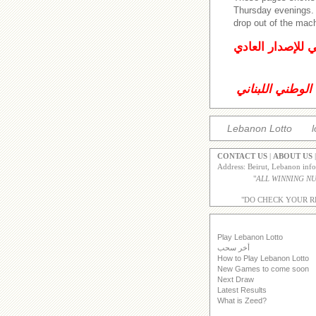
Thursday evenings
drop out of the mac
ي للإصدار العادي
الوطني اللبناني
Lebanon Lotto
l
CONTACT US
|
ABOUT US
Address: Beirut, Lebanon inf
"
"DO CHECK YOUR R
Play Lebanon Lotto
أخر سحب
How to Play Lebanon Lotto
New Games to come soon
Next Draw
Latest Results
What is Zeed?