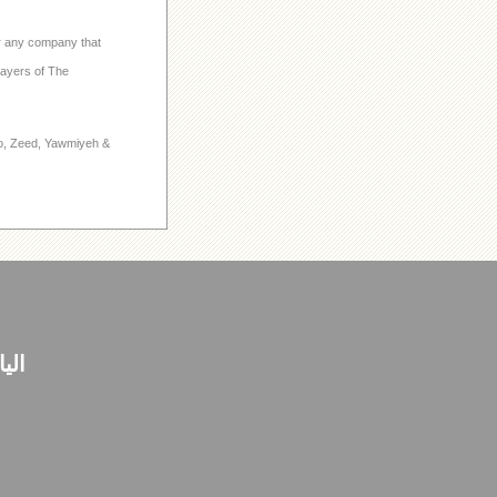
 or any company that
layers of The
to, Zeed, Yawmiyeh &
الي