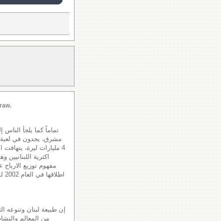
raw.
تماماً كما يلجأ الناس 
مشرق، يجدون في لعبة الل
4 مليارات ليرة، يتهافت 
اكثرية اللبنانيين و
مفهوم توزيع الارباح عل
اطل
إن طبيعة لبنان وتنوعه الث
من المعالم والنشاط