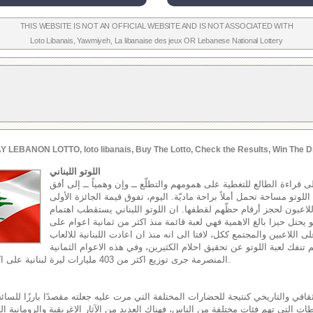
THIS WEBSITE IS NOT AN OFFICIAL WEBSITE AND IS NOT ASSOCIATED WITH
Loto Libanais
,
Yawmiyeh
,
La libanaise des jeux
OR
Lebanese National Lottery
Y LEBANON LOTTO, loto libanais, Buy The Lotto, Check the Results, Win The D
اللوتو اللبناني
إلى قراءة الطالع للتغطية على همومهم والتطلّع ــ وإن وهمياً ــ إلى أفق
وتو مساحة تحمل أملاً براحة ماديّة. اليوم، تفوق قيمة الجائزة الأولى
اللاعبون لحجز أرقام حظّهم لقطفها. ان اللوتو اللبناني يستقطب اهتمام
هو يحتل حيزا بالغ الاهمية فهي لعبة قائمة منذ اكثر من ثمانية اعوام على
ى اللاعبين والمجتمع ككل، لافتا الى انه منذ ان اعادت اللبنانية للالعاب
اقها في العام 2002 لم تنفك لعبة اللوتو عن تحقيق احلام الكثيرين، وفي هذه الاعوام الثمانية
المنصرمة جرى توزيع اكثر من 403 مليارات ليرة لبنانية على اكثر من 17 مليون رابح.
قافي والتاريخي كنتيجة للحضارات المختلفة التي مرت عليه جعلته مقصدًا بارزًا للسائح
ات التي تهم فئات مختلفة من الناس، فهناك العديد من الآثار الإغريقية والرومانية الب