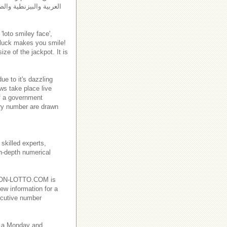
العربية والبيزنطية والص
'loto smiley face',
 luck makes you smile!
ze of the jackpot. It is
e to it's dazzling
ws take place live
f a government
ry number are drawn
skilled experts,
in-depth numerical
EBANON-LOTTO.COM is
ew information for a
ecutive number
 a Monday and