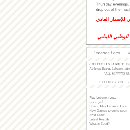
Thursday evenings
drop out of the mac
ي للإصدار العادي
الوطني اللبناني
Lebanon Lotto
l
CONTACT US
|
ABOUT US
Address: Beirut, Lebanon inf
"
"DO CHECK YOUR R
Play Lebanon Lotto
أخر سحب
How to Play Lebanon Lotto
New Games to come soon
Next Draw
Latest Results
What is Zeed?