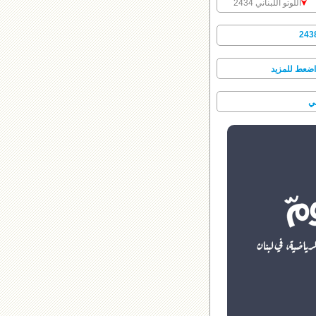
اللوتو اللبناني 2434
اضعط للمزيد
ني