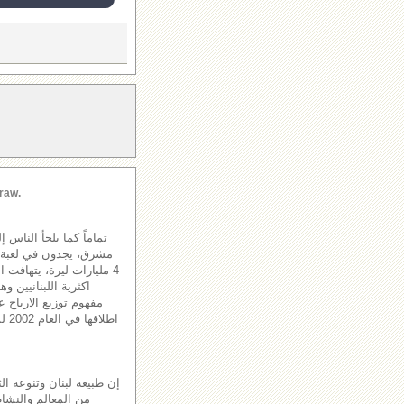
raw.
تماماً كما يلجأ الناس 
مشرق، يجدون في لعبة الل
4 مليارات ليرة، يتهافت 
اكثرية اللبنانيين و
مفهوم توزيع الارباح عل
اطل
إن طبيعة لبنان وتنوعه الث
من المعالم والنشاط