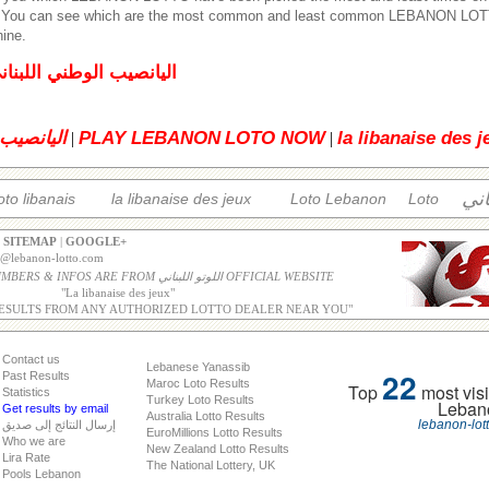
. You can see which are the most common and least common LEBANON LOT
hine.
اليانصيب الوطني اللبنان
la libanaise des j
LOTO NOW
PLAY LEBANON
اليانصيب 
|
|
اني
oto libanais
la libanaise des jeux
Loto Lebanon
Loto
|
SITEMAP
|
GOOGLE+
o@lebanon-lotto.com
ALL WINNING NUMBERS & INFOS ARE FROM اللوتو اللبناني OFFICIAL WEBSITE
"
La libanaise des jeux
"
ESULTS FROM ANY AUTHORIZED LOTTO DEALER NEAR YOU"
Contact us
Lebanese Yanassib
22
Past Results
Maroc Loto Results
Top
most visi
Statistics
Turkey Loto Results
Leban
Get results by email
Australia Lotto Results
lebanon-lot
إرسال النتائج إلى صديق
EuroMillions Lotto Results
Who we are
New Zealand Lotto Results
Lira Rate
The National Lottery, UK
Pools Lebanon