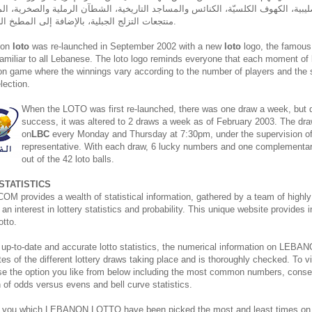
ليبية، الكهوف الكلسيّة، الكنائس والمساجد التاريخية، الشطآن الرملية والصخرية، المل
منتجعات التزلج الجبلية، بالإضافة إلى المطبخ اللبناني المشهور عالميًّا.
non
loto
was re-launched in September 2002 with a new
loto
logo, the famous 
miliar to all Lebanese. The loto logo reminds everyone that each moment of
on game where the winnings vary according to the number of players and the si
ection.
When the LOTO was first re-launched, there was one draw a week, but du
success, it was altered to 2 draws a week as of February 2003. The dra
on
LBC
every Monday and Thursday at 7:30pm, under the supervision o
representative. With each draw, 6 lucky numbers and one complementa
out of the 42 loto balls.
STATISTICS
rovides a wealth of statistical information, gathered by a team of highly 
an interest in lottery statistics and probability. This unique website provides 
otto.
 up-to-date and accurate lotto statistics, the numerical information on L
es of the different lottery draws taking place and is thoroughly checked. To vi
ose the option you like from below including the most common numbers, cons
on of odds versus evens and bell curve statistics.
 you which LEBANON LOTTO have been picked the most and least times on