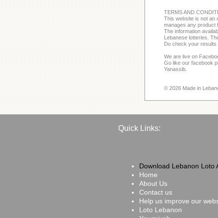
TERMS AND CONDIT
This website is not an o
manages any product f
The information avail
Lebanese lotteries. The
Do check your results 
We are live on Facebo
Go like our facebook 
Yanassib.
© 2026 Made in Leban
Quick Links:
Download Lebanon Loto 
Home
About Us
Contact us
Help us improve our webs
Loto Lebanon