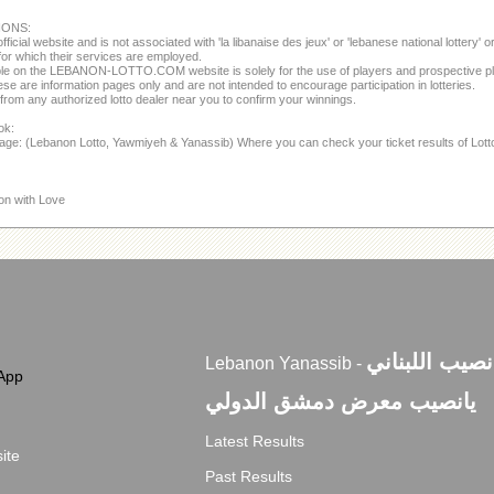
IONS:
fficial website and is not associated with 'la libanaise des jeux' or 'lebanese national lottery'
or which their services are employed.
able on the LEBANON-LOTTO.COM website is solely for the use of players and prospective p
se are information pages only and are not intended to encourage participation in lotteries.
from any authorized lotto dealer near you to confirm your winnings.
ok:
page: (Lebanon Lotto, Yawmiyeh & Yanassib) Where you can check your ticket results of Lot
on with Love
انصيب اللبناني
Lebanon Yanassib -
App
يانصيب معرض دمشق الدولي
Latest Results
ite
Past Results