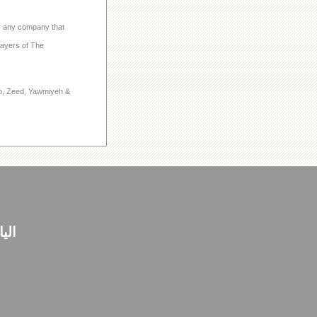
 or any company that
layers of The
to, Zeed, Yawmiyeh &
الي