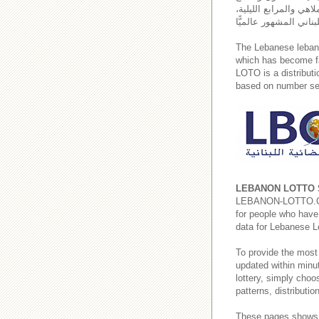
اهي والمرابع الليلية،
The Lebanese leba
which has become fa
LOTO is a distributi
based on number sel
LEBANON LOTTO 
LEBANON-LOTTO.COM p
for people who have 
data for Lebanese L
To provide the most
updated within minut
lottery, simply cho
patterns, distributi
These pages shows