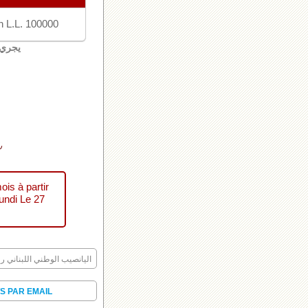
n L.L. 100000
يجري 
سح
is à partir
undi Le 27
اليانصيب الوطني اللبناني رقم
S PAR EMAIL