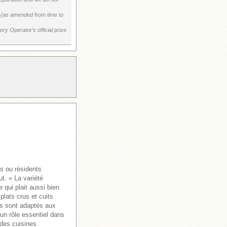
on (as amended from time to
ry Operator’s official prize
és ou résidents
ut. « La variété
 qui plait aussi bien
plats crus et cuits
ts sont adaptés aux
 un rôle essentiel dans
 des cuisines