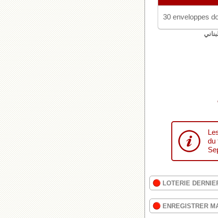
30 enveloppes do
بناني
Les
du 
Sep
LOTERIE DERNIE
ENREGISTRER M