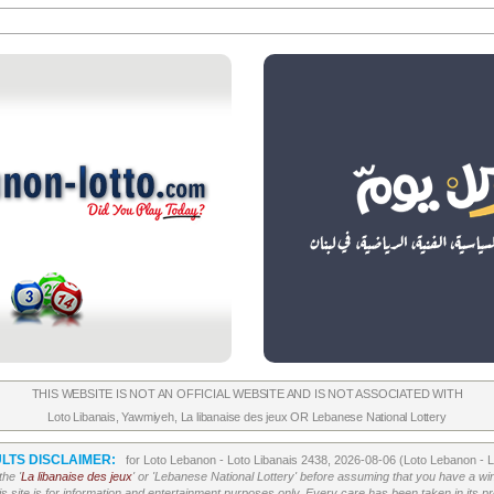
THIS WEBSITE IS NOT AN OFFICIAL WEBSITE AND IS NOT ASSOCIATED WITH
Loto Libanais
,
Yawmiyeh
,
La libanaise des jeux
OR
Lebanese National Lottery
LTS DISCLAIMER:
for Loto Lebanon - Loto Libanais 2438, 2026-08-06 (Loto Lebanon - 
he '
La libanaise des jeux
' or 'Lebanese National Lottery' before assuming that you have a win
his site is for information and entertainment purposes only. Every care has been taken in its 