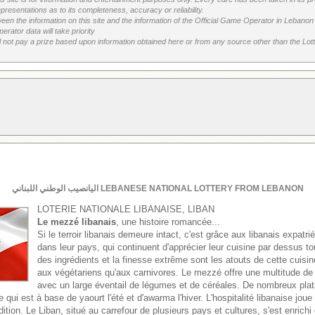
resentations as to its completeness, accuracy or reliability.
etween the information on this site and the information of the Official Game Operator in Leban
erator data will take priority
 not pay a prize based upon information obtained here or from any source other than the Lotte
اليانصيب الوطني اللبناني LEBANESE NATIONAL LOTTERY FROM LEBANON
LOTERIE NATIONALE LIBANAISE, LIBAN
Le mezzé libanais
, une histoire romancée...
Si le terroir libanais demeure intact, c'est grâce aux libanais expatri
dans leur pays, qui continuent d'apprécier leur cuisine par dessus to
des ingrédients et la finesse extrême sont les atouts de cette cuisine
aux végétariens qu'aux carnivores. Le mezzé offre une multitude de 
avec un large éventail de légumes et de céréales. De nombreux pla
qui est à base de yaourt l'été et d'awarma l'hiver. L'hospitalité libanaise joue
dition. Le Liban, situé au carrefour de plusieurs pays et cultures, s'est enrichi