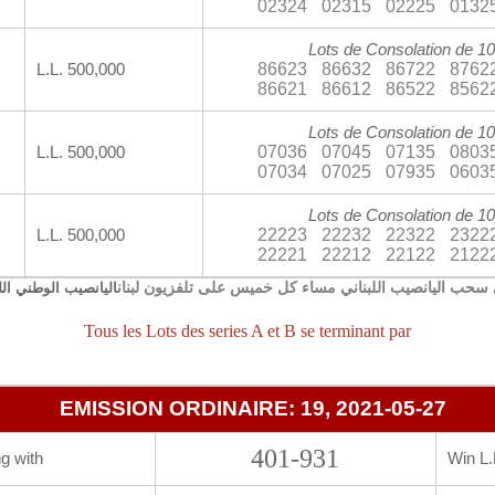
02324
02315
02225
0132
Lots de Consolation de 10
86623
86632
86722
8762
L.L. 500,000
86621
86612
86522
8562
Lots de Consolation de 10
07036
07045
07135
0803
L.L. 500,000
07034
07025
07935
0603
Lots de Consolation de 10
22223
22232
22322
2322
L.L. 500,000
22221
22212
22122
2122
سحب اليانصيب اللبناني مساء كل خميس على تلفزيون لبنان
اليانصيب الوطني الل
Tous les Lots des series A et B se terminant par
EMISSION ORDINAIRE: 19, 2021-05-27
401-931
g with
Win L.