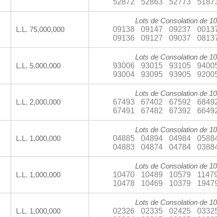
52872
52863
52773
5187
Lots de Consolation de 10
09138
09147
09237
0013
L.L. 75,000,000
09136
09127
09037
0813
Lots de Consolation de 10
93006
93015
93105
9400
L.L. 5,000,000
93004
93095
93905
9200
Lots de Consolation de 10
67493
67402
67592
6849
L.L. 2,000,000
67491
67482
67392
6649
Lots de Consolation de 10
04885
04894
04984
0588
L.L. 1,000,000
04883
04874
04784
0388
Lots de Consolation de 10
10470
10489
10579
1147
L.L. 1,000,000
10478
10469
10379
1947
Lots de Consolation de 10
02326
02335
02425
0332
L.L. 1,000,000