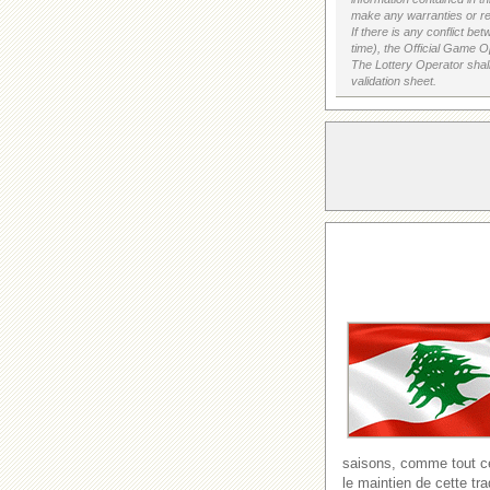
make any warranties or rep
If there is any conflict b
time), the Official Game Op
The Lottery Operator shall
validation sheet.
saisons, comme tout ce 
le maintien de cette tra