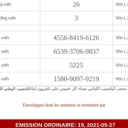
26
g with
Win L.
3
ding with
Win L.
4556-8419-6126
 with
Win L.
6539-3706-9837
 with
Win L.
5225
 with
Win L.
1580-9097-9219
 with
Win L.
سحب اليانصيب اللبناني مساء كل خميس على تلفزيون لبنان
اليانصيب الوطني الل
Enveloppes dont les numeros se terminent par
EMISSION ORDINAIRE: 19, 2021-05-27