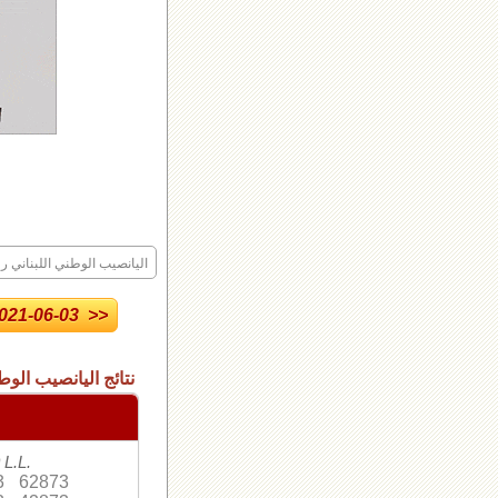
اليانصيب الوطني اللبناني رقم
21-06-03 >>
نتائج اليانصيب الوط
 L.L.
3
62873