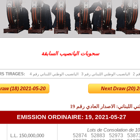
سحوبات اليانصيب السابقة
RS TIRAGES:
2 
3 اليانصيب الوطني اللبناني رقم
4 اليانصيب الوطني اللبناني رقم
raw (18) 2021-05-20
Next Draw (20) 20
19
ني اللبناني: الاصدار العادي رقم
1
EMISSION ORDINAIRE: 19, 2021-05-27
Lots de Consolation de 10
52874
52883
52973
5387
L.L. 150,000,000