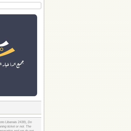
Loto Libanais 2438),
Do
ning ticket or not. The
preparation and we do not