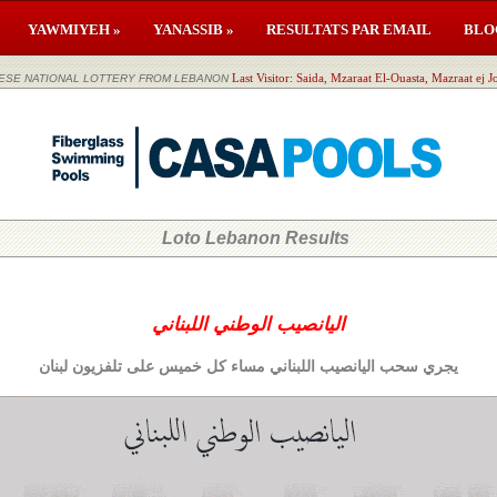
YAWMIYEH »
YANASSIB »
RESULTATS PAR EMAIL
BLO
اليانصيب الوطن LEBANESE NATIONAL LOTTERY FROM LEBANON
Last Visitor: Saida, Mzaraat El-Ouasta, Mazraat ej 
Loto Lebanon Results
اليانصيب الوطني اللبناني
يجري سحب اليانصيب اللبناني مساء كل خميس على تلفزيون لبنان