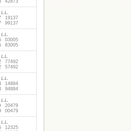
3
42873
 L.L.
7
19137
7
99137
 L.L.
5
03005
5
83005
 L.L.
2
77492
2
57492
 L.L.
4
14884
4
94884
 L.L.
9
20479
9
00479
 L.L.
5
12325