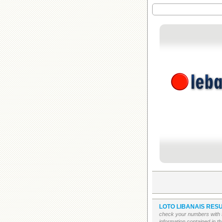
LOTO LIBANAIS RESU
check your numbers with t
information contained in t