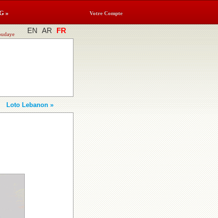
G »
Votre Compte
EN
AR
FR
Joudaye
Loto Lebanon »