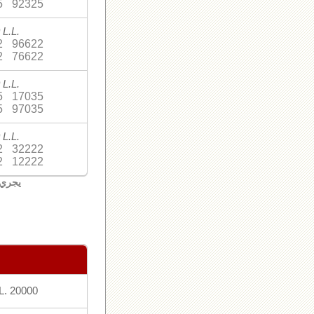
5
92325
 L.L.
2
96622
2
76622
 L.L.
5
17035
5
97035
 L.L.
2
32222
2
12222
يجري 
L. 20000