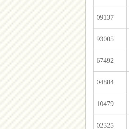
09137
93005
67492
04884
10479
02325