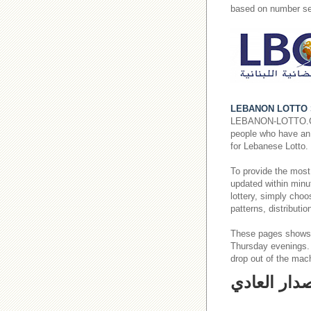
based on number se
LEBANON LOTTO 
LEBANON-LOTTO.COM p
people who have an i
for Lebanese Lotto.
To provide the most
updated within minut
lottery, simply cho
patterns, distributi
These pages shows
Thursday evenings
drop out of the mac
صدار العادي