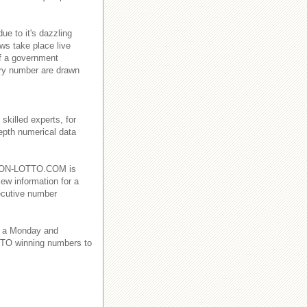
e to it's dazzling
ws take place live
f a government
ry number are drawn
killed experts, for
depth numerical data
EBANON-LOTTO.COM is
iew information for a
ecutive number
 a Monday and
TO winning numbers to