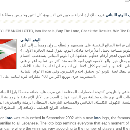
ــ
اللوتو اللبناني
قررت الإدارة اجراء سحبين في الاسبوع، كل اثنين وخميس مساءً على ش
Y LEBANON LOTTO, loto libanais, Buy The Lotto, Check the Results, Win The D
اللوتو اللبناني
إلى قراءة الطالع للتغطية على همومهم والتطلّع ــ وإن وهمياً ــ إلى أفق
مشرق، يجدون في لعبة اللوتو مساحة تحمل أملاً براحة ماديّة. اليوم، تفوق قيمة الجائزة الأولى 4
اللاعبون لحجز أرقام حظّهم لقطفها. ان اللوتو اللبناني يستقطب اهتمام
هو يحتل حيزا بالغ الاهمية فهي لعبة قائمة منذ اكثر من ثمانية اعوام على
لى اللاعبين والمجتمع ككل، لافتا الى انه منذ ان اعادت اللبنانية للالعاب
اقها في العام 2002 لم تنفك لعبة اللوتو عن تحقيق احلام الكثيرين، وفي هذه الاعوام الثمانية
المنصرمة جرى توزيع اكثر من 403 مليارات ليرة لبنانية على اكثر من 17 مليون رابح.
قافي والتاريخي كنتيجة للحضارات المختلفة التي مرت عليه جعلته مقصدًا بارزًا للسائحي
ت التي تهم فئات مختلفة من الناس، فهناك العديد من الآثار الإغريقية والرومانية الب
ليبية، الكهوف الكلسيّة، الكنائس والمساجد التاريخية، الشطآن الرملية والصخرية، المل
منتجعات التزلج الجبلية، بالإضافة إلى المطبخ اللبناني المشهور عالميًّا.
non
loto
was re-launched in September 2002 with a new
loto
logo, the famous 
miliar to all Lebanese. The loto logo reminds everyone that each moment of
on game where the winnings vary according to the number of players and the si