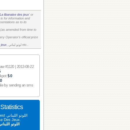
La libanaise des jeux
' or
is for information and
entations as to its
on (as amended from time to
ry Operator’s official prize
, لوتو لبناني etc..
 jeux
 #1120 | 2013-08-22
$
ckpot
$ 0
10
ile by sending an sms
اللوتو اللبناني 1120 tatistics
aise Des Jeux.
اللوتو اللبنان