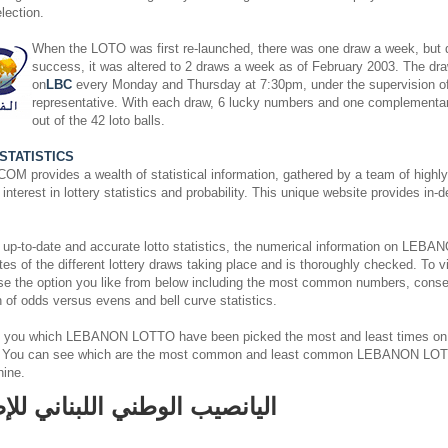
lection.
When the LOTO was first re-launched, there was one draw a week, but du
success, it was altered to 2 draws a week as of February 2003. The dra
on
LBC
every Monday and Thursday at 7:30pm, under the supervision o
representative. With each draw, 6 lucky numbers and one complementa
out of the 42 loto balls.
STATISTICS
rovides a wealth of statistical information, gathered by a team of highly s
nterest in lottery statistics and probability. This unique website provides in-
 up-to-date and accurate lotto statistics, the numerical information on L
es of the different lottery draws taking place and is thoroughly checked. To v
ose the option you like from below including the most common numbers, cons
on of odds versus evens and bell curve statistics.
 you which LEBANON LOTTO have been picked the most and least times on
. You can see which are the most common and least common LEBANON LOT
hine.
اليانصيب الوطني اللبناني للإ