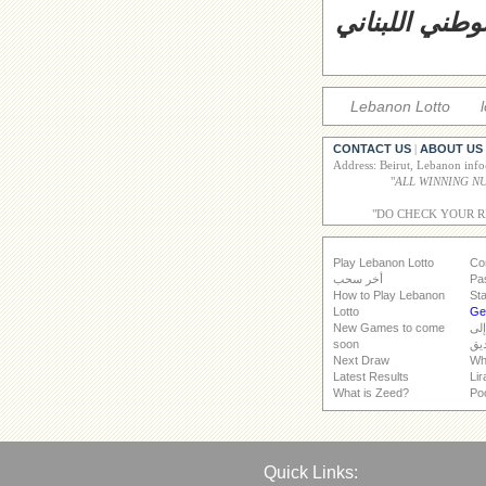
وطني اللبناني
Lebanon Lotto
CONTACT US
ABOUT US
|
Address: Beirut, Lebanon inf
"
"DO CHECK YOUR 
Play Lebanon Lotto
Co
Pa
أخر سحب
How to Play Lebanon
Sta
Lotto
Get
إلى
New Games to come
يق
soon
Next Draw
Wh
Latest Results
Lir
What is Zeed?
Po
Quick Links: