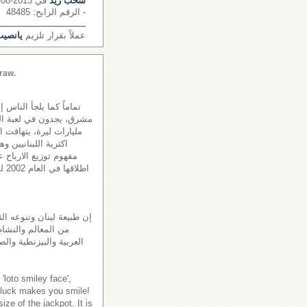
سحب زيد
في 2013-08-22
- الرقم الرابح: 48485
ــــــــــــــــــــــــــــــــ
عملاً بقرار تلزيم
يانصيب 
raw.
تماماً كما يلجأ الناس 
مليارات ليرة، يتهافت 
اكثرية اللبنانيين و
مفهوم توزيع الارباح ع
اطل
إن طبيعة لبنان وتنوعه الث
من المعالم والنشاطا
العربية والبيزنطية والص
'loto smiley face',
 luck makes you smile!
ze of the jackpot. It is