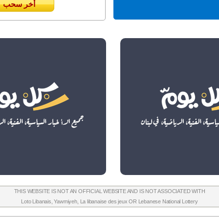
أخر سحب
THIS WEBSITE IS NOT AN OFFICIAL WEBSITE AND IS NOT ASSOCIATED WITH
Loto Libanais
,
Yawmiyeh
,
La libanaise des jeux
OR
Lebanese National Lottery