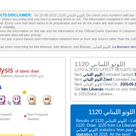
LTS DISCLAIMER:
Do check your numbers with the '
for اللوتو اللبناني 1120, 2013-08-22,
' before assuming that you have a winning ticket or not. The information contained in this site 
ly. Every care has been taken in its preparation and we do not make any warranties or repres
reliability.
etween the information on this site and the information of the Official Game Operator in Leban
erator data will take priority
 not pay a prize based upon information obtained here or from any source other than the Lotte
La libanaise des
All the above is worth to read when searching for loto lebanon, lotto lebanon, loto libanais, اللوتو اللبناني,
اللوتو اللبناني 1120
lysis
LOTO & ZEED LATEST RESULTS Draw
of latest draw
Estimated Jackpot
اللوتو اللبناني
Next
اللوتو اللبناني Statistics Based on 2026 نتائج
Estimated Ja
اللوتو اللبناني Zeed
Next
2026-08-
Next اللوتو اللبناني Draw On :
Get
loto Libanais
results on your mob
to 1033,Beirut, Lebanon
S
requent
Non-Frequent
Number
Number
Results of اللوتو اللبناني 1120 - Latest اللوتو اللبناني
1120, Draw: 1120 from La Liban
ي
اللوتو اللبناني statistics from past
statistics
till 2018. All the best!