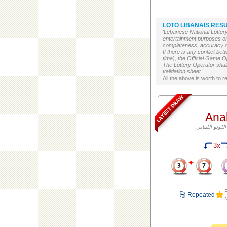
LOTO LIBANAIS RESU
'Lebanese National Lottery
entertainment purposes on
completeness, accuracy or 
If there is any conflict b
time), the Official Game Op
The Lottery Operator shall
validation sheet.
LATEST DRAW
Ana
3x
F
Repeated