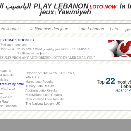
la 
PLAY LEBANON
اليانصيب ال
LOTO NOW
|
|
jeux
Yawmiyeh
|
اني
loto libanais
la libanaise des jeux
Loto Lebanon
Loto
SITEMAP
GOOGLE+
|
|
o@lebanon-lotto.com
ALL WINNING NUMBERS & INFOS ARE FROM اللوتو اللبناني OFFICIAL WEBSITE
"
La libanaise des jeux
"
RESULTS FROM ANY AUTHORIZED LOTTO DEALER NEAR YOU"
ntact us
LEBANESE NATIONAL LOTTERY,
st Results
22
YANASIB
tistics
Top
most vi
Maroc Loto Results
 results by email
Leb
Turkey Loto Results
إرسال النتائج 
lebanon-l
Australia Lotto Results
صد
EuroMillions Lotto Results
o we are
New Zealand Lotto Results
a Rate
The National Lottery, UK
ols Lebanon