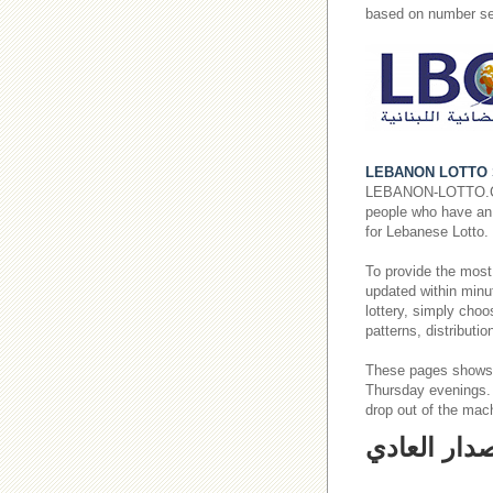
based on number se
LEBANON LOTTO 
LEBANON-LOTTO.COM p
people who have an i
for Lebanese Lotto.
To provide the most
updated within minut
lottery, simply cho
patterns, distributi
These pages shows
Thursday evenings
drop out of the mac
صدار العادي