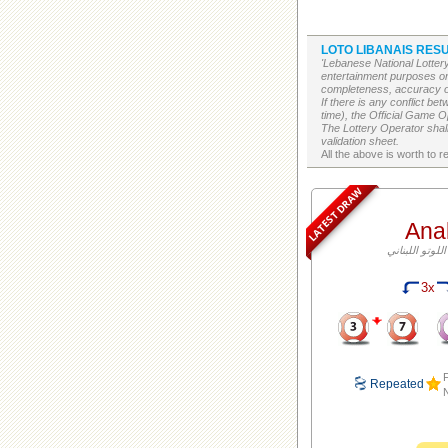
LOTO LIBANAIS RESU
'Lebanese National Lottery
entertainment purposes on
completeness, accuracy or 
If there is any conflict b
time), the Official Game Op
The Lottery Operator shall
validation sheet.
LATEST DRAW
Ana
3x
F
Repeated