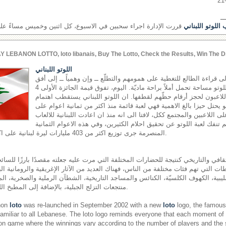
ــ
اللوتو اللبناني
قررت الإدارة اجراء سحبين في الاسبوع، كل اثنين وخميس مساءً على ش
Y LEBANON LOTTO, loto libanais, Buy The Lotto, Check the Results, Win The D
اللوتو اللبناني
إلى قراءة الطالع للتغطية على همومهم والتطلّع ــ وإن وهمياً ــ إلى أفق
مشرق، يجدون في لعبة اللوتو مساحة تحمل أملاً براحة ماديّة. اليوم، تفوق قيمة الجائزة الأولى 4
اللاعبون لحجز أرقام حظّهم لقطفها. ان اللوتو اللبناني يستقطب اهتمام
هو يحتل حيزا بالغ الاهمية فهي لعبة قائمة منذ اكثر من ثمانية اعوام على
لى اللاعبين والمجتمع ككل، لافتا الى انه منذ ان اعادت اللبنانية للالعاب
اقها في العام 2002 لم تنفك لعبة اللوتو عن تحقيق احلام الكثيرين، وفي هذه الاعوام الثمانية
المنصرمة جرى توزيع اكثر من 403 مليارات ليرة لبنانية على اكثر من 17 مليون رابح.
قافي والتاريخي كنتيجة للحضارات المختلفة التي مرت عليه جعلته مقصدًا بارزًا للسائحي
ت التي تهم فئات مختلفة من الناس، فهناك العديد من الآثار الإغريقية والرومانية الب
ليبية، الكهوف الكلسيّة، الكنائس والمساجد التاريخية، الشطآن الرملية والصخرية، المل
منتجعات التزلج الجبلية، بالإضافة إلى المطبخ اللبناني المشهور عالميًّا.
non
loto
was re-launched in September 2002 with a new
loto
logo, the famous 
miliar to all Lebanese. The loto logo reminds everyone that each moment of
on game where the winnings vary according to the number of players and the si