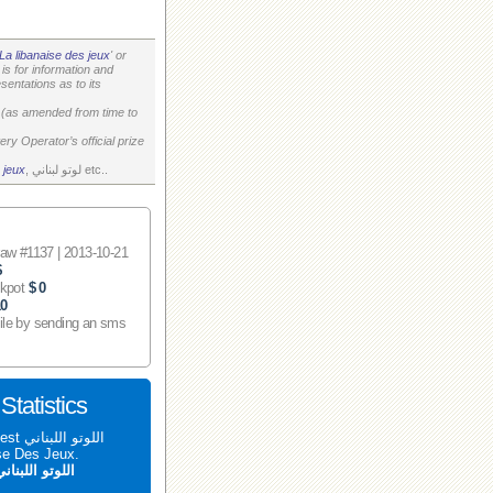
La libanaise des jeux
' or
is for information and
entations as to its
on (as amended from time to
ry Operator’s official prize
, لوتو لبناني etc..
 jeux
 #1137 | 2013-10-21
$
ckpot
$ 0
10
ile by sending an sms
اللوتو اللبناني 1137 tatistics
aise Des Jeux.
اللوتو اللبنان