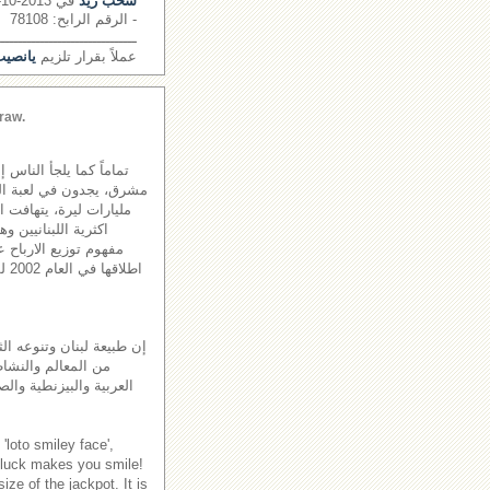
سحب زيد
في 2013-10-21
- الرقم الرابح: 78108
ــــــــــــــــــــــــــــــــ
عملاً بقرار تلزيم
يانصيب 
raw.
تماماً كما يلجأ الناس 
مليارات ليرة، يتهافت 
اكثرية اللبنانيين و
مفهوم توزيع الارباح ع
اطل
إن طبيعة لبنان وتنوعه الث
من المعالم والنشاطا
العربية والبيزنطية والص
'loto smiley face',
 luck makes you smile!
ze of the jackpot. It is