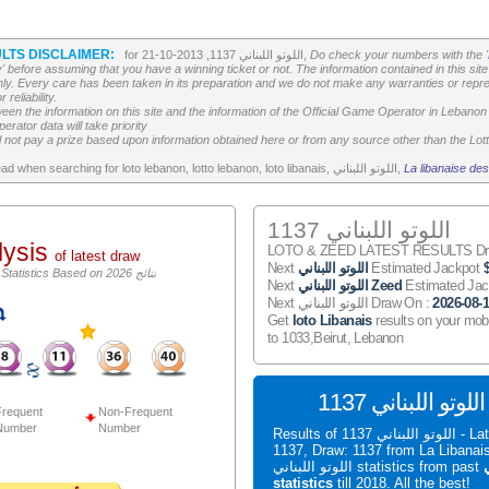
LTS DISCLAIMER:
Do check your numbers with the '
for اللوتو اللبناني 1137, 2013-10-21,
' before assuming that you have a winning ticket or not. The information contained in this site 
ly. Every care has been taken in its preparation and we do not make any warranties or repres
reliability.
etween the information on this site and the information of the Official Game Operator in Leban
erator data will take priority
 not pay a prize based upon information obtained here or from any source other than the Lotte
La libanaise des
All the above is worth to read when searching for loto lebanon, lotto lebanon, loto libanais, اللوتو اللبناني,
اللوتو اللبناني 1137
lysis
LOTO & ZEED LATEST RESULTS Draw
of latest draw
Estimated Jackpot
اللوتو اللبناني
Next
اللوتو اللبناني Statistics Based on 2026 نتائج
Estimated Ja
اللوتو اللبناني Zeed
Next
2026-08-
Next اللوتو اللبناني Draw On :
Get
loto Libanais
results on your mob
to 1033,Beirut, Lebanon
S
requent
Non-Frequent
Number
Number
Results of اللوتو اللبناني 1137 - Latest اللوتو اللبناني
1137, Draw: 1137 from La Liban
ي
اللوتو اللبناني statistics from past
statistics
till 2018. All the best!