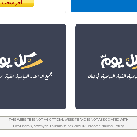
أخر سحب
THIS WEBSITE IS NOT AN OFFICIAL WEBSITE AND IS NOT ASSOCIATED WITH
Loto Libanais
,
Yawmiyeh
,
La libanaise des jeux
OR
Lebanese National Lottery