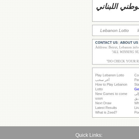
وطني اللبناني
Lebanon Lotto
CONTACT US
ABOUT US
|
Address: Beirut, Lebanon inf
"
"DO CHECK YOUR 
Play Lebanon Lotto
Co
Pa
أخر سحب
How to Play Lebanon
Sta
Lotto
Get
إلى
New Games to come
يق
soon
Next Draw
Wh
Latest Results
Lir
What is Zeed?
Po
Quick Links: