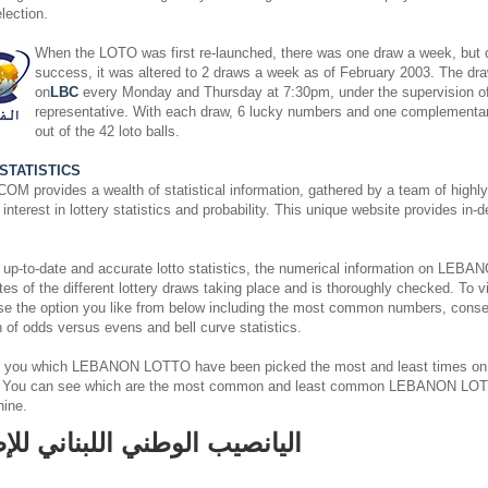
lection.
When the LOTO was first re-launched, there was one draw a week, but du
success, it was altered to 2 draws a week as of February 2003. The dra
on
LBC
every Monday and Thursday at 7:30pm, under the supervision o
representative. With each draw, 6 lucky numbers and one complementa
out of the 42 loto balls.
STATISTICS
rovides a wealth of statistical information, gathered by a team of highly s
nterest in lottery statistics and probability. This unique website provides in-
 up-to-date and accurate lotto statistics, the numerical information on L
es of the different lottery draws taking place and is thoroughly checked. To v
ose the option you like from below including the most common numbers, cons
on of odds versus evens and bell curve statistics.
 you which LEBANON LOTTO have been picked the most and least times on
. You can see which are the most common and least common LEBANON LOT
hine.
اليانصيب الوطني اللبناني للإ