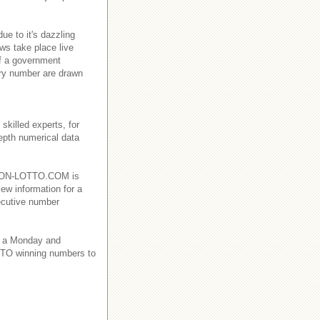
e to it's dazzling
ws take place live
f a government
ry number are drawn
killed experts, for
depth numerical data
EBANON-LOTTO.COM is
iew information for a
ecutive number
 a Monday and
TO winning numbers to