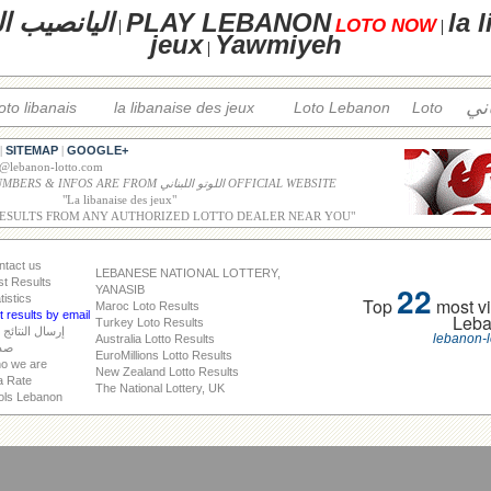
la 
PLAY LEBANON
اليانصيب ال
LOTO NOW
|
|
jeux
Yawmiyeh
|
اني
loto libanais
la libanaise des jeux
Loto Lebanon
Loto
SITEMAP
GOOGLE+
|
|
o@lebanon-lotto.com
ALL WINNING NUMBERS & INFOS ARE FROM اللوتو اللبناني OFFICIAL WEBSITE
"
La libanaise des jeux
"
RESULTS FROM ANY AUTHORIZED LOTTO DEALER NEAR YOU"
ntact us
LEBANESE NATIONAL LOTTERY,
st Results
22
YANASIB
tistics
Top
most vi
Maroc Loto Results
 results by email
Leb
Turkey Loto Results
إرسال النتائج 
lebanon-l
Australia Lotto Results
صد
EuroMillions Lotto Results
o we are
New Zealand Lotto Results
a Rate
The National Lottery, UK
ols Lebanon