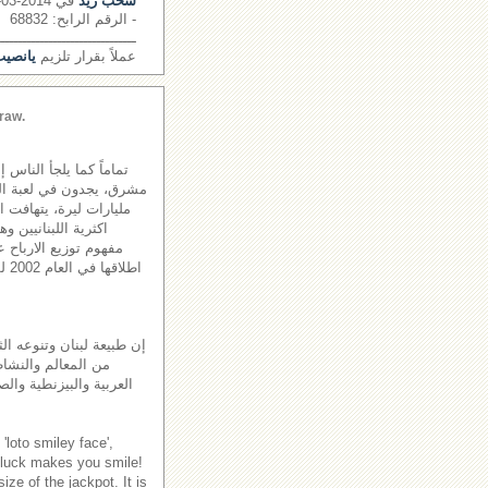
سحب زيد
في 2014-03-03
- الرقم الرابح: 68832
ــــــــــــــــــــــــــــــــ
عملاً بقرار تلزيم
يانصيب 
raw.
تماماً كما يلجأ الناس 
مليارات ليرة، يتهافت 
اكثرية اللبنانيين و
مفهوم توزيع الارباح ع
اطل
إن طبيعة لبنان وتنوعه الث
من المعالم والنشاطا
العربية والبيزنطية والص
'loto smiley face',
 luck makes you smile!
ze of the jackpot. It is