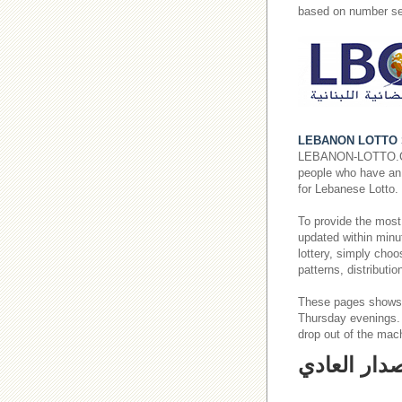
based on number se
LEBANON LOTTO 
LEBANON-LOTTO.COM p
people who have an i
for Lebanese Lotto.
To provide the most
updated within minut
lottery, simply cho
patterns, distributi
These pages shows
Thursday evenings
drop out of the mac
صدار العادي