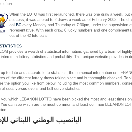
lection.
When the LOTO was first re-launched, there was one draw a week, but du
success, it was altered to 2 draws a week as of February 2003. The dra
on
LBC
every Monday and Thursday at 7:30pm, under the supervision o
representative. With each draw, 6 lucky numbers and one complementa
out of the 42 loto balls.
STATISTICS
rovides a wealth of statistical information, gathered by a team of highly s
nterest in lottery statistics and probability. This unique website provides in-
 up-to-date and accurate lotto statistics, the numerical information on L
es of the different lottery draws taking place and is thoroughly checked. To v
ose the option you like from below including the most common numbers, cons
on of odds versus evens and bell curve statistics.
 you which LEBANON LOTTO have been picked the most and least times on
. You can see which are the most common and least common LEBANON LOT
hine.
اليانصيب الوطني اللبناني للإ