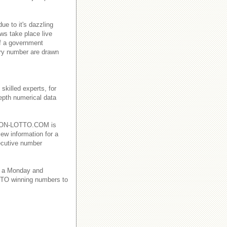
e to it's dazzling
ws take place live
f a government
ry number are drawn
killed experts, for
depth numerical data
EBANON-LOTTO.COM is
iew information for a
ecutive number
 a Monday and
TO winning numbers to