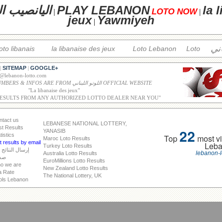
la 
PLAY LEBANON
اليانصيب ال
LOTO NOW
|
|
jeux
Yawmiyeh
|
اني
loto libanais
la libanaise des jeux
Loto Lebanon
Loto
SITEMAP
GOOGLE+
|
|
o@lebanon-lotto.com
ALL WINNING NUMBERS & INFOS ARE FROM اللوتو اللبناني OFFICIAL WEBSITE
"
La libanaise des jeux
"
RESULTS FROM ANY AUTHORIZED LOTTO DEALER NEAR YOU"
ntact us
LEBANESE NATIONAL LOTTERY,
st Results
22
YANASIB
tistics
Top
most vi
Maroc Loto Results
 results by email
Leb
Turkey Loto Results
إرسال النتائج 
lebanon-l
Australia Lotto Results
صد
EuroMillions Lotto Results
o we are
New Zealand Lotto Results
a Rate
The National Lottery, UK
ols Lebanon