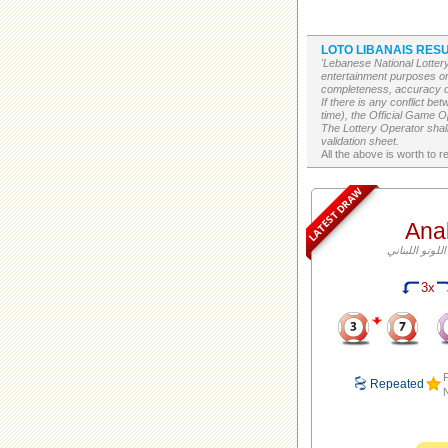
LOTO LIBANAIS RESU
'Lebanese National Lottery
entertainment purposes on
completeness, accuracy or 
If there is any conflict b
time), the Official Game Op
The Lottery Operator shall
validation sheet.
LATEST DRAW
Ana
3x
F
Repeated