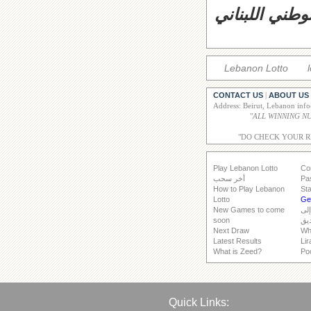
وطني اللبناني
Lebanon Lotto
CONTACT US
ABOUT US
|
Address: Beirut, Lebanon inf
"
"DO CHECK YOUR 
Play Lebanon Lotto
Co
Pa
أخر سحب
How to Play Lebanon
Sta
Lotto
Get
إلى
New Games to come
يق
soon
Next Draw
Wh
Latest Results
Lir
What is Zeed?
Po
Quick Links: