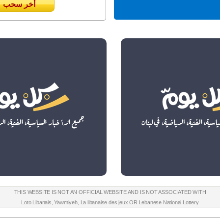
أخر سحب
THIS WEBSITE IS NOT AN OFFICIAL WEBSITE AND IS NOT ASSOCIATED WITH
Loto Libanais
,
Yawmiyeh
,
La libanaise des jeux
OR
Lebanese National Lottery