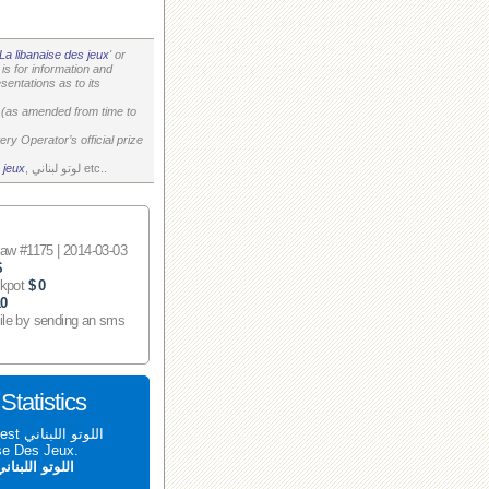
La libanaise des jeux
' or
is for information and
entations as to its
on (as amended from time to
ry Operator’s official prize
, لوتو لبناني etc..
 jeux
 #1175 | 2014-03-03
$
ckpot
$ 0
10
ile by sending an sms
اللوتو اللبناني 1175 tatistics
aise Des Jeux.
اللوتو اللبنان