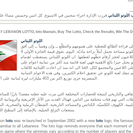
ــ
اللوتو اللبناني
قررت الإدارة اجراء سحبين في الاسبوع، كل اثنين وخميس مساءً على ش
Y LEBANON LOTTO, loto libanais, Buy The Lotto, Check the Results, Win The D
اللوتو اللبناني
إلى قراءة الطالع للتغطية على همومهم والتطلّع ــ وإن وهمياً ــ إلى أفق
مشرق، يجدون في لعبة اللوتو مساحة تحمل أملاً براحة ماديّة. اليوم، تفوق قيمة الجائزة الأولى 4
اللاعبون لحجز أرقام حظّهم لقطفها. ان اللوتو اللبناني يستقطب اهتمام
هو يحتل حيزا بالغ الاهمية فهي لعبة قائمة منذ اكثر من ثمانية اعوام على
لى اللاعبين والمجتمع ككل، لافتا الى انه منذ ان اعادت اللبنانية للالعاب
اقها في العام 2002 لم تنفك لعبة اللوتو عن تحقيق احلام الكثيرين، وفي هذه الاعوام الثمانية
المنصرمة جرى توزيع اكثر من 403 مليارات ليرة لبنانية على اكثر من 17 مليون رابح.
قافي والتاريخي كنتيجة للحضارات المختلفة التي مرت عليه جعلته مقصدًا بارزًا للسائحي
ت التي تهم فئات مختلفة من الناس، فهناك العديد من الآثار الإغريقية والرومانية الب
ليبية، الكهوف الكلسيّة، الكنائس والمساجد التاريخية، الشطآن الرملية والصخرية، المل
منتجعات التزلج الجبلية، بالإضافة إلى المطبخ اللبناني المشهور عالميًّا.
non
loto
was re-launched in September 2002 with a new
loto
logo, the famous 
miliar to all Lebanese. The loto logo reminds everyone that each moment of
on game where the winnings vary according to the number of players and the si