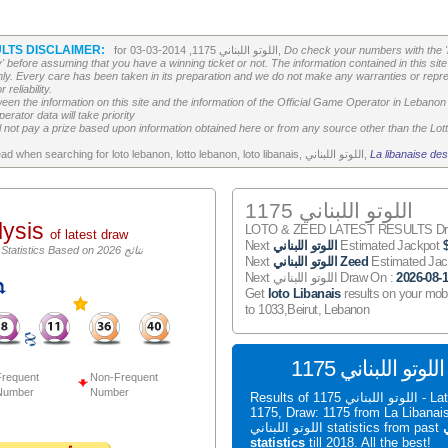
LTS DISCLAIMER:
Do check your numbers with the '
for اللوتو اللبناني 1175, 2014-03-03,
' before assuming that you have a winning ticket or not. The information contained in this site 
ly. Every care has been taken in its preparation and we do not make any warranties or repres
reliability.
etween the information on this site and the information of the Official Game Operator in Leban
erator data will take priority
 not pay a prize based upon information obtained here or from any source other than the Lotte
La libanaise des
All the above is worth to read when searching for loto lebanon, lotto lebanon, loto libanais, اللوتو اللبناني,
اللوتو اللبناني 1175
lysis
LOTO & ZEED LATEST RESULTS Draw
of latest draw
Estimated Jackpot
اللوتو اللبناني
Next
اللوتو اللبناني Statistics Based on 2026 نتائج
Estimated Ja
اللوتو اللبناني Zeed
Next
2026-08-
Next اللوتو اللبناني Draw On :
Get
loto Libanais
results on your mob
to 1033,Beirut, Lebanon
S
requent
Non-Frequent
Number
Number
Results of اللوتو اللبناني 1175 - Latest اللوتو اللبناني
1175, Draw: 1175 from La Liban
ي
اللوتو اللبناني statistics from past
statistics
till 2018. All the best!