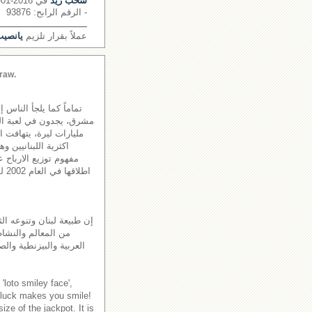
سحب زيد
في 2016-01-21
- الرقم الرابح: 93876
ــــــــــــــــــــــــــــــــ
عملاً بقرار تلزيم
يانصيب 
raw.
تماماً كما يلجأ الناس 
مليارات ليرة، يتهافت 
اكثرية اللبنانيين و
مفهوم توزيع الارباح ع
اطل
إن طبيعة لبنان وتنوعه الث
من المعالم والنشاطا
العربية والبيزنطية والص
'loto smiley face',
 luck makes you smile!
ze of the jackpot. It is