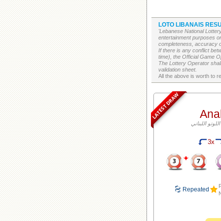
LOTO LIBANAIS RESU
'Lebanese National Lottery
entertainment purposes on
completeness, accuracy or 
If there is any conflict b
time), the Official Game Op
The Lottery Operator shall
validation sheet.
LATEST DRAW
Ana
3x
F
Repeated