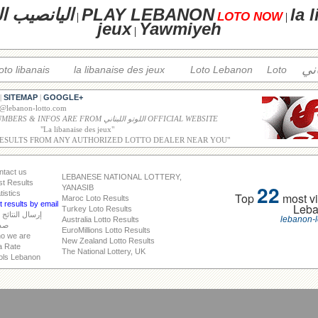
la 
PLAY LEBANON
اليانصيب ال
LOTO NOW
|
|
jeux
Yawmiyeh
|
اني
loto libanais
la libanaise des jeux
Loto Lebanon
Loto
SITEMAP
GOOGLE+
|
|
o@lebanon-lotto.com
ALL WINNING NUMBERS & INFOS ARE FROM اللوتو اللبناني OFFICIAL WEBSITE
"
La libanaise des jeux
"
RESULTS FROM ANY AUTHORIZED LOTTO DEALER NEAR YOU"
ntact us
LEBANESE NATIONAL LOTTERY,
st Results
22
YANASIB
tistics
Top
most vi
Maroc Loto Results
 results by email
Leb
Turkey Loto Results
إرسال النتائج 
lebanon-l
Australia Lotto Results
صد
EuroMillions Lotto Results
o we are
New Zealand Lotto Results
a Rate
The National Lottery, UK
ols Lebanon