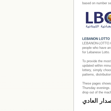
based on number se
LEBANON LOTTO 
LEBANON-LOTTO.COM p
people who have an i
for Lebanese Lotto.
To provide the most
updated within minut
lottery, simply cho
patterns, distributi
These pages shows
Thursday evenings
drop out of the mac
صدار العادي