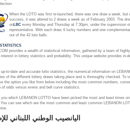
lection.
When the LOTO was first re-launched, there was one draw a week, but du
success, it was altered to 2 draws a week as of February 2003. The dra
on
LBC
every Monday and Thursday at 7:30pm, under the supervision o
representative. With each draw, 6 lucky numbers and one complementa
out of the 42 loto balls.
STATISTICS
rovides a wealth of statistical information, gathered by a team of highly s
nterest in lottery statistics and probability. This unique website provides in-
 up-to-date and accurate lotto statistics, the numerical information on L
es of the different lottery draws taking place and is thoroughly checked. To v
ose the option you like from below including the most common numbers, cons
on of odds versus evens and bell curve statistics.
 you which LEBANON LOTTO have been picked the most and least times on
. You can see which are the most common and least common LEBANON LOT
hine.
اليانصيب الوطني اللبناني للإ