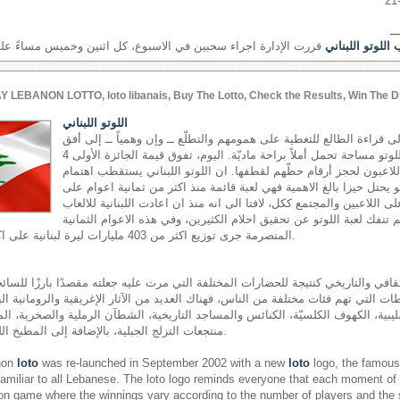
ــ
اللوتو اللبناني
قررت الإدارة اجراء سحبين في الاسبوع، كل اثنين وخميس مساءً على ش
Y LEBANON LOTTO, loto libanais, Buy The Lotto, Check the Results, Win The D
اللوتو اللبناني
إلى قراءة الطالع للتغطية على همومهم والتطلّع ــ وإن وهمياً ــ إلى أفق
مشرق، يجدون في لعبة اللوتو مساحة تحمل أملاً براحة ماديّة. اليوم، تفوق قيمة الجائزة الأولى 4
اللاعبون لحجز أرقام حظّهم لقطفها. ان اللوتو اللبناني يستقطب اهتمام
هو يحتل حيزا بالغ الاهمية فهي لعبة قائمة منذ اكثر من ثمانية اعوام على
لى اللاعبين والمجتمع ككل، لافتا الى انه منذ ان اعادت اللبنانية للالعاب
اقها في العام 2002 لم تنفك لعبة اللوتو عن تحقيق احلام الكثيرين، وفي هذه الاعوام الثمانية
المنصرمة جرى توزيع اكثر من 403 مليارات ليرة لبنانية على اكثر من 17 مليون رابح.
قافي والتاريخي كنتيجة للحضارات المختلفة التي مرت عليه جعلته مقصدًا بارزًا للسائحي
ت التي تهم فئات مختلفة من الناس، فهناك العديد من الآثار الإغريقية والرومانية الب
ليبية، الكهوف الكلسيّة، الكنائس والمساجد التاريخية، الشطآن الرملية والصخرية، المل
منتجعات التزلج الجبلية، بالإضافة إلى المطبخ اللبناني المشهور عالميًّا.
non
loto
was re-launched in September 2002 with a new
loto
logo, the famous 
miliar to all Lebanese. The loto logo reminds everyone that each moment of
on game where the winnings vary according to the number of players and the si