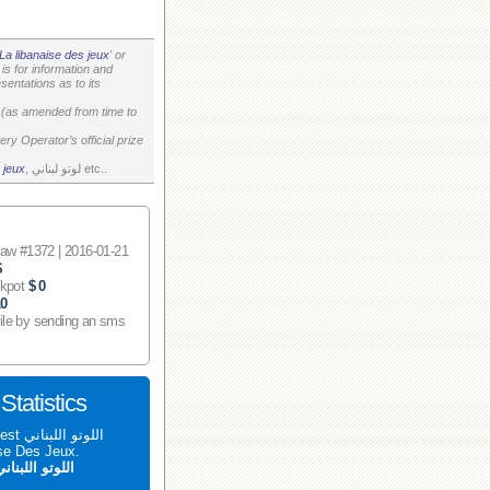
La libanaise des jeux
' or
is for information and
entations as to its
on (as amended from time to
ry Operator’s official prize
, لوتو لبناني etc..
 jeux
 #1372 | 2016-01-21
$
ckpot
$ 0
10
ile by sending an sms
اللوتو اللبناني 1372 tatistics
aise Des Jeux.
اللوتو اللبنان