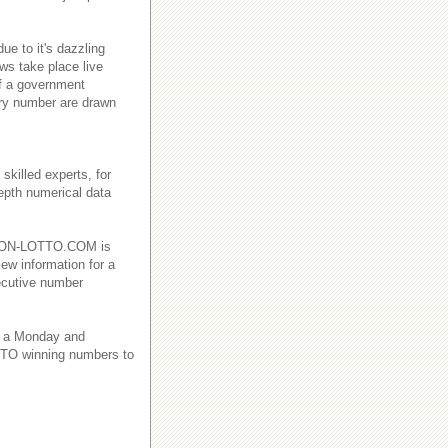
e to it's dazzling
ws take place live
f a government
ry number are drawn
killed experts, for
depth numerical data
EBANON-LOTTO.COM is
iew information for a
ecutive number
 a Monday and
TO winning numbers to