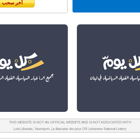
أخر سحب
THIS WEBSITE IS NOT AN OFFICIAL WEBSITE AND IS NOT ASSOCIATED WITH
Loto Libanais
,
Yawmiyeh
,
La libanaise des jeux
OR
Lebanese National Lottery