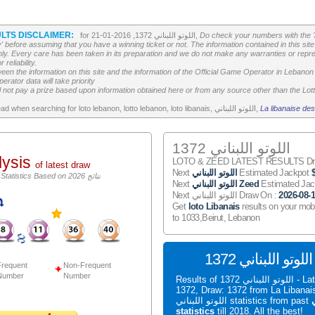
LTS DISCLAIMER:
Do check your numbers with the '
for اللوتو اللبناني 1372, 2016-01-21,
' before assuming that you have a winning ticket or not. The information contained in this site 
ly. Every care has been taken in its preparation and we do not make any warranties or repres
reliability.
etween the information on this site and the information of the Official Game Operator in Leban
erator data will take priority
 not pay a prize based upon information obtained here or from any source other than the Lotte
La libanaise des
All the above is worth to read when searching for loto lebanon, lotto lebanon, loto libanais, اللوتو اللبناني,
اللوتو اللبناني 1372
lysis
LOTO & ZEED LATEST RESULTS Draw
of latest draw
Estimated Jackpot
اللوتو اللبناني
Next
اللوتو اللبناني Statistics Based on 2026 نتائج
Estimated Ja
اللوتو اللبناني Zeed
Next
2026-08-
Next اللوتو اللبناني Draw On :
Get
loto Libanais
results on your mob
to 1033,Beirut, Lebanon
S
requent
Non-Frequent
Number
Number
Results of اللوتو اللبناني 1372 - Latest اللوتو اللبناني
1372, Draw: 1372 from La Liban
ي
اللوتو اللبناني statistics from past
statistics
till 2018. All the best!