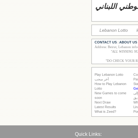
وطني اللبناني
Lebanon Lotto
CONTACT US
ABOUT US
|
Address: Beirut, Lebanon inf
"
"DO CHECK YOUR 
Play Lebanon Lotto
Co
Pa
أخر سحب
How to Play Lebanon
Sta
Lotto
Get
إلى
New Games to come
يق
soon
Next Draw
Wh
Latest Results
Lir
What is Zeed?
Po
Quick Links: