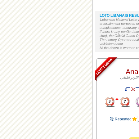
LOTO LIBANAIS RESU
'Lebanese National Lottery
entertainment purposes on
completeness, accuracy or 
If there is any conflict b
time), the Official Game Op
The Lottery Operator shall
validation sheet.
LATEST DRAW
Ana
3x
F
Repeated