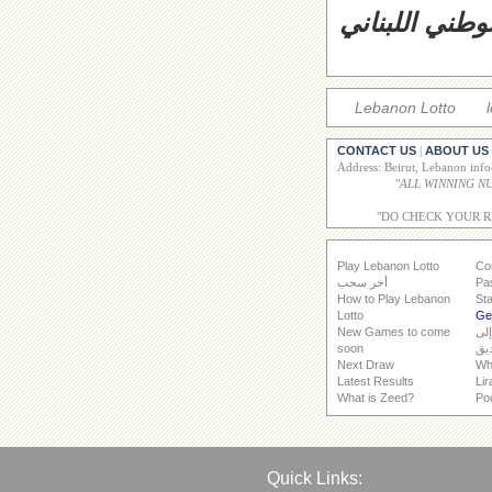
وطني اللبناني
Lebanon Lotto
CONTACT US
ABOUT US
|
Address: Beirut, Lebanon inf
"
"DO CHECK YOUR 
Play Lebanon Lotto
Co
Pa
أخر سحب
How to Play Lebanon
Sta
Lotto
Get
إلى
New Games to come
يق
soon
Next Draw
Wh
Latest Results
Lir
What is Zeed?
Po
Quick Links: