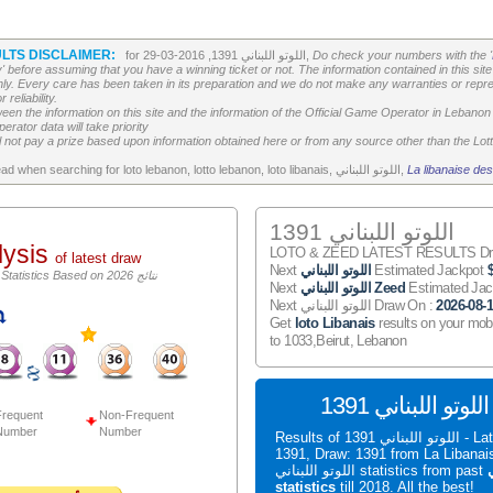
LTS DISCLAIMER:
Do check your numbers with the '
for اللوتو اللبناني 1391, 2016-03-29,
' before assuming that you have a winning ticket or not. The information contained in this site 
ly. Every care has been taken in its preparation and we do not make any warranties or repres
reliability.
etween the information on this site and the information of the Official Game Operator in Leban
erator data will take priority
 not pay a prize based upon information obtained here or from any source other than the Lotte
La libanaise des
All the above is worth to read when searching for loto lebanon, lotto lebanon, loto libanais, اللوتو اللبناني,
اللوتو اللبناني 1391
lysis
LOTO & ZEED LATEST RESULTS Draw
of latest draw
Estimated Jackpot
اللوتو اللبناني
Next
اللوتو اللبناني Statistics Based on 2026 نتائج
Estimated Ja
اللوتو اللبناني Zeed
Next
2026-08-
Next اللوتو اللبناني Draw On :
Get
loto Libanais
results on your mob
to 1033,Beirut, Lebanon
S
requent
Non-Frequent
Number
Number
Results of اللوتو اللبناني 1391 - Latest اللوتو اللبناني
1391, Draw: 1391 from La Liban
ي
اللوتو اللبناني statistics from past
statistics
till 2018. All the best!