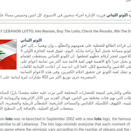
ــ
اللوتو اللبناني
قررت الإدارة اجراء سحبين في الاسبوع، كل اثنين وخميس مساءً على ش
Y LEBANON LOTTO, loto libanais, Buy The Lotto, Check the Results, Win The D
اللوتو اللبناني
إلى قراءة الطالع للتغطية على همومهم والتطلّع ــ وإن وهمياً ــ إلى أفق
مشرق، يجدون في لعبة اللوتو مساحة تحمل أملاً براحة ماديّة. اليوم، تفوق قيمة الجائزة الأولى 4
اللاعبون لحجز أرقام حظّهم لقطفها. ان اللوتو اللبناني يستقطب اهتمام
هو يحتل حيزا بالغ الاهمية فهي لعبة قائمة منذ اكثر من ثمانية اعوام على
لى اللاعبين والمجتمع ككل، لافتا الى انه منذ ان اعادت اللبنانية للالعاب
اقها في العام 2002 لم تنفك لعبة اللوتو عن تحقيق احلام الكثيرين، وفي هذه الاعوام الثمانية
المنصرمة جرى توزيع اكثر من 403 مليارات ليرة لبنانية على اكثر من 17 مليون رابح.
قافي والتاريخي كنتيجة للحضارات المختلفة التي مرت عليه جعلته مقصدًا بارزًا للسائحي
ت التي تهم فئات مختلفة من الناس، فهناك العديد من الآثار الإغريقية والرومانية الب
ليبية، الكهوف الكلسيّة، الكنائس والمساجد التاريخية، الشطآن الرملية والصخرية، المل
منتجعات التزلج الجبلية، بالإضافة إلى المطبخ اللبناني المشهور عالميًّا.
non
loto
was re-launched in September 2002 with a new
loto
logo, the famous 
miliar to all Lebanese. The loto logo reminds everyone that each moment of
on game where the winnings vary according to the number of players and the si