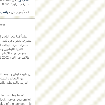
سحب زيد
في 2016-03-29
- الرقم الرابح: 83923
ــــــــــــــــــــــــــــــــ
عملاً بقرار تلزيم
يانصيب 
raw.
تماماً كما يلجأ الناس 
مليارات ليرة، يتهافت 
اكثرية اللبنانيين و
مفهوم توزيع الارباح ع
اطل
إن طبيعة لبنان وتنوعه الث
من المعالم والنشاطا
العربية والبيزنطية والص
'loto smiley face',
 luck makes you smile!
ze of the jackpot. It is