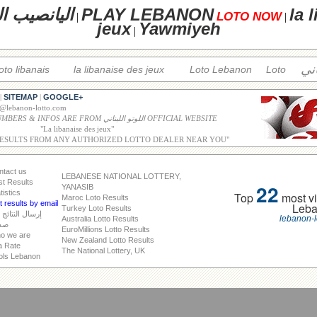
la 
PLAY LEBANON
اليانصيب ال
LOTO NOW
|
|
jeux
Yawmiyeh
|
اني
loto libanais
la libanaise des jeux
Loto Lebanon
Loto
SITEMAP
GOOGLE+
|
|
o@lebanon-lotto.com
ALL WINNING NUMBERS & INFOS ARE FROM اللوتو اللبناني OFFICIAL WEBSITE
"
La libanaise des jeux
"
RESULTS FROM ANY AUTHORIZED LOTTO DEALER NEAR YOU"
ntact us
LEBANESE NATIONAL LOTTERY,
st Results
22
YANASIB
tistics
Top
most vi
Maroc Loto Results
 results by email
Leb
Turkey Loto Results
إرسال النتائج 
lebanon-l
Australia Lotto Results
صد
EuroMillions Lotto Results
o we are
New Zealand Lotto Results
a Rate
The National Lottery, UK
ols Lebanon