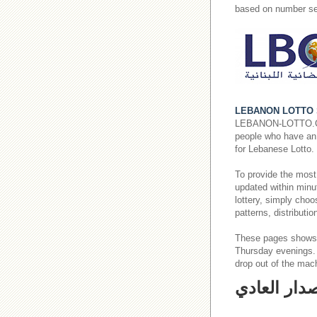
based on number se
LEBANON LOTTO 
LEBANON-LOTTO.COM p
people who have an i
for Lebanese Lotto.
To provide the most
updated within minut
lottery, simply cho
patterns, distributi
These pages shows
Thursday evenings
drop out of the mac
صدار العادي