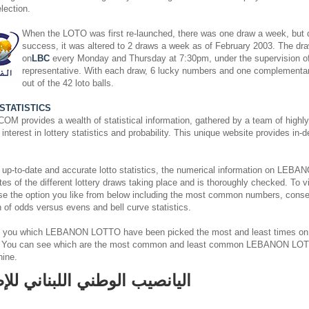
lection.
When the LOTO was first re-launched, there was one draw a week, but du
success, it was altered to 2 draws a week as of February 2003. The dra
on
LBC
every Monday and Thursday at 7:30pm, under the supervision o
representative. With each draw, 6 lucky numbers and one complementa
out of the 42 loto balls.
STATISTICS
rovides a wealth of statistical information, gathered by a team of highly s
nterest in lottery statistics and probability. This unique website provides in-
 up-to-date and accurate lotto statistics, the numerical information on L
es of the different lottery draws taking place and is thoroughly checked. To v
ose the option you like from below including the most common numbers, cons
on of odds versus evens and bell curve statistics.
 you which LEBANON LOTTO have been picked the most and least times on
. You can see which are the most common and least common LEBANON LOT
hine.
اليانصيب الوطني اللبناني للإ