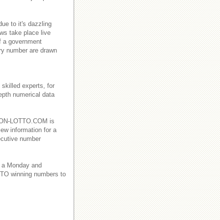
e to it's dazzling
ws take place live
f a government
ry number are drawn
killed experts, for
depth numerical data
EBANON-LOTTO.COM is
iew information for a
ecutive number
 a Monday and
TO winning numbers to