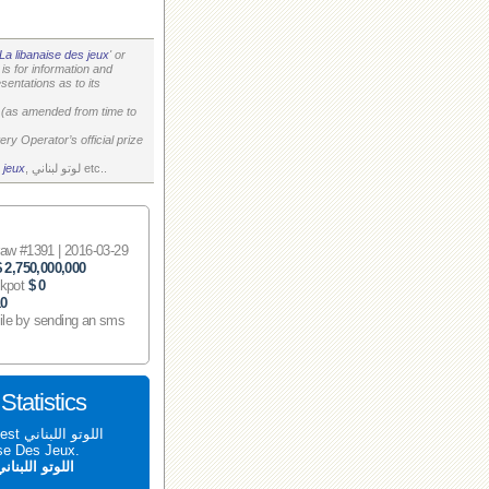
La libanaise des jeux
' or
is for information and
entations as to its
on (as amended from time to
ry Operator’s official prize
, لوتو لبناني etc..
 jeux
 #1391 | 2016-03-29
$ 2,750,000,000
ckpot
$ 0
10
ile by sending an sms
اللوتو اللبناني 1391 tatistics
aise Des Jeux.
اللوتو اللبنان