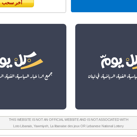
أخر سحب
THIS WEBSITE IS NOT AN OFFICIAL WEBSITE AND IS NOT ASSOCIATED WITH
Loto Libanais
,
Yawmiyeh
,
La libanaise des jeux
OR
Lebanese National Lottery