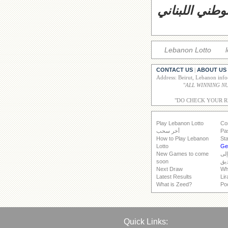
وطني اللبناني
Lebanon Lotto
CONTACT US
ABOUT US
|
Address: Beirut, Lebanon inf
"
"DO CHECK YOUR 
Play Lebanon Lotto
Co
Pa
أخر سحب
How to Play Lebanon
Sta
Lotto
Get
إلى
New Games to come
يق
soon
Next Draw
Wh
Latest Results
Lir
What is Zeed?
Po
Quick Links: