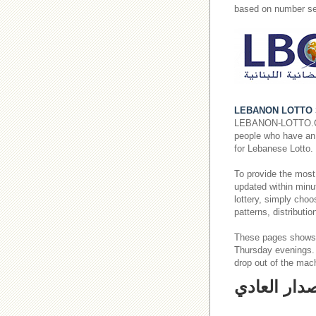
based on number se
LEBANON LOTTO 
LEBANON-LOTTO.COM p
people who have an i
for Lebanese Lotto.
To provide the most
updated within minut
lottery, simply cho
patterns, distributi
These pages shows
Thursday evenings
drop out of the mac
صدار العادي