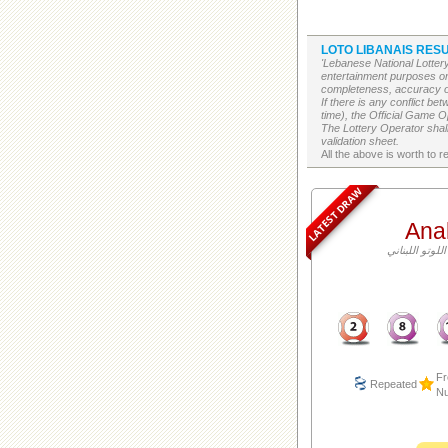
LOTO LIBANAIS RESU
'Lebanese National Lottery
entertainment purposes on
completeness, accuracy or 
If there is any conflict b
time), the Official Game Op
The Lottery Operator shall
validation sheet.
LATEST DRAW
Ana
Fr
Repeated
N