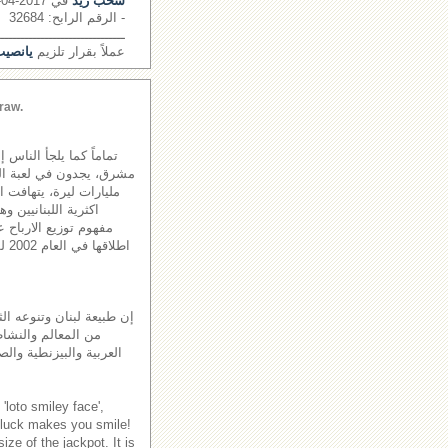
سحب زيد
في 2017-04-10
- الرقم الرابح: 32684
ــــــــــــــــــــــــــــــــ
عملاً بقرار تلزيم
يانصيب 
raw.
تماماً كما يلجأ الناس 
مليارات ليرة، يتهافت 
اكثرية اللبنانيين و
مفهوم توزيع الارباح ع
اطل
إن طبيعة لبنان وتنوعه الث
من المعالم والنشاطا
العربية والبيزنطية والص
'loto smiley face',
 luck makes you smile!
ze of the jackpot. It is