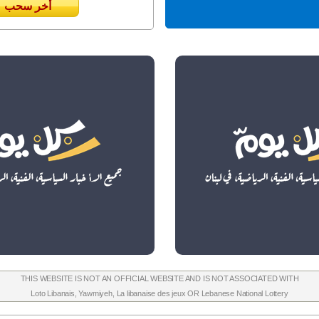
أخر سحب
THIS WEBSITE IS NOT AN OFFICIAL WEBSITE AND IS NOT ASSOCIATED WITH
Loto Libanais
,
Yawmiyeh
,
La libanaise des jeux
OR
Lebanese National Lottery