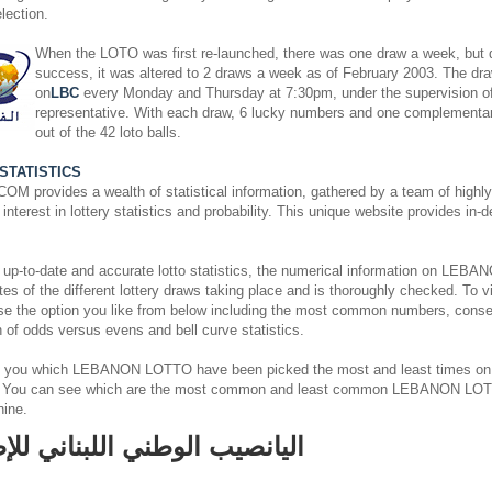
lection.
When the LOTO was first re-launched, there was one draw a week, but du
success, it was altered to 2 draws a week as of February 2003. The dra
on
LBC
every Monday and Thursday at 7:30pm, under the supervision o
representative. With each draw, 6 lucky numbers and one complementa
out of the 42 loto balls.
STATISTICS
rovides a wealth of statistical information, gathered by a team of highly s
nterest in lottery statistics and probability. This unique website provides in-
 up-to-date and accurate lotto statistics, the numerical information on L
es of the different lottery draws taking place and is thoroughly checked. To v
ose the option you like from below including the most common numbers, cons
on of odds versus evens and bell curve statistics.
 you which LEBANON LOTTO have been picked the most and least times on
. You can see which are the most common and least common LEBANON LOT
hine.
اليانصيب الوطني اللبناني للإ