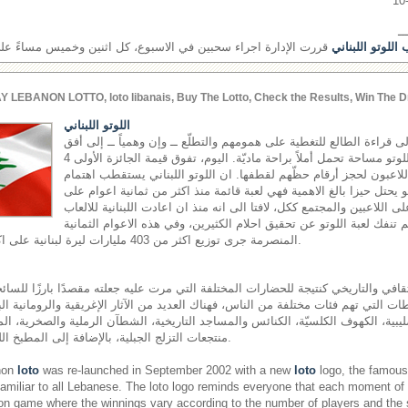
ــ
اللوتو اللبناني
قررت الإدارة اجراء سحبين في الاسبوع، كل اثنين وخميس مساءً على ش
Y LEBANON LOTTO, loto libanais, Buy The Lotto, Check the Results, Win The D
اللوتو اللبناني
إلى قراءة الطالع للتغطية على همومهم والتطلّع ــ وإن وهمياً ــ إلى أفق
مشرق، يجدون في لعبة اللوتو مساحة تحمل أملاً براحة ماديّة. اليوم، تفوق قيمة الجائزة الأولى 4
اللاعبون لحجز أرقام حظّهم لقطفها. ان اللوتو اللبناني يستقطب اهتمام
هو يحتل حيزا بالغ الاهمية فهي لعبة قائمة منذ اكثر من ثمانية اعوام على
لى اللاعبين والمجتمع ككل، لافتا الى انه منذ ان اعادت اللبنانية للالعاب
اقها في العام 2002 لم تنفك لعبة اللوتو عن تحقيق احلام الكثيرين، وفي هذه الاعوام الثمانية
المنصرمة جرى توزيع اكثر من 403 مليارات ليرة لبنانية على اكثر من 17 مليون رابح.
قافي والتاريخي كنتيجة للحضارات المختلفة التي مرت عليه جعلته مقصدًا بارزًا للسائحي
ت التي تهم فئات مختلفة من الناس، فهناك العديد من الآثار الإغريقية والرومانية الب
ليبية، الكهوف الكلسيّة، الكنائس والمساجد التاريخية، الشطآن الرملية والصخرية، المل
منتجعات التزلج الجبلية، بالإضافة إلى المطبخ اللبناني المشهور عالميًّا.
non
loto
was re-launched in September 2002 with a new
loto
logo, the famous 
miliar to all Lebanese. The loto logo reminds everyone that each moment of
on game where the winnings vary according to the number of players and the si