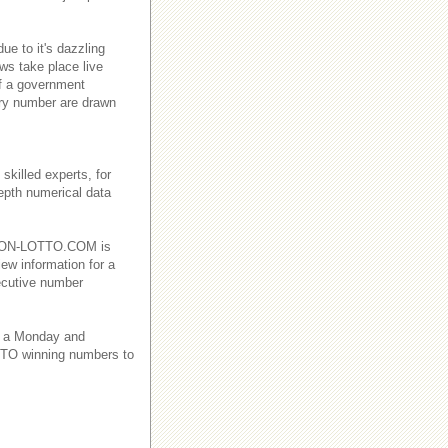
e to it's dazzling
ws take place live
f a government
ry number are drawn
killed experts, for
depth numerical data
EBANON-LOTTO.COM is
iew information for a
ecutive number
 a Monday and
TO winning numbers to