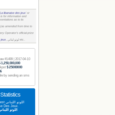
La libanaise des jeux
' or
is for information and
entations as to its
on (as amended from time to
ry Operator’s official prize
, لوتو لبناني etc..
 jeux
 #1499 | 2017-04-10
$ 1,250,000,000
ckpot
$ 25000000
06
ile by sending an sms
اللوتو اللبناني 1499 tatistics
aise Des Jeux.
اللوتو اللبنان