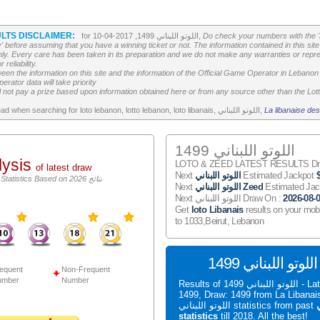
LTS DISCLAIMER:
Do check your numbers with the '
for اللوتو اللبناني 1499, 2017-04-10,
' before assuming that you have a winning ticket or not. The information contained in this site 
ly. Every care has been taken in its preparation and we do not make any warranties or repres
reliability.
etween the information on this site and the information of the Official Game Operator in Leban
erator data will take priority
 not pay a prize based upon information obtained here or from any source other than the Lotte
La libanaise des
All the above is worth to read when searching for loto lebanon, lotto lebanon, loto libanais, اللوتو اللبناني,
اللوتو اللبناني 1499
lysis
LOTO & ZEED LATEST RESULTS Draw
of latest draw
Estimated Jackpot
اللوتو اللبناني
Next
اللوتو اللبناني Statistics Based on 2026 نتائج
Estimated Ja
اللوتو اللبناني Zeed
Next
2026-08-
Next اللوتو اللبناني Draw On :
Get
loto Libanais
results on your mob
to 1033,Beirut, Lebanon
S
equent
Non-Frequent
umber
Number
Results of اللوتو اللبناني 1499 - Latest اللوتو اللبناني
1499, Draw: 1499 from La Liban
ي
اللوتو اللبناني statistics from past
statistics
till 2018. All the best!