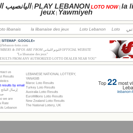
la 
PLAY LEBANON
اليانصيب ال
LOTO NOW
|
|
jeux
Yawmiyeh
|
اني
loto libanais
la libanaise des jeux
Loto Lebanon
Loto
SITEMAP
GOOGLE+
|
|
o@lebanon-lotto.com
ALL WINNING NUMBERS & INFOS ARE FROM اللوتو اللبناني OFFICIAL WEBSITE
"
La libanaise des jeux
"
RESULTS FROM ANY AUTHORIZED LOTTO DEALER NEAR YOU"
ntact us
LEBANESE NATIONAL LOTTERY,
st Results
22
YANASIB
tistics
Top
most vi
Maroc Loto Results
 results by email
Leb
Turkey Loto Results
إرسال النتائج 
lebanon-l
Australia Lotto Results
صد
EuroMillions Lotto Results
o we are
New Zealand Lotto Results
a Rate
The National Lottery, UK
ols Lebanon