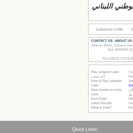
وطني اللبناني
Lebanon Lotto
CONTACT US
ABOUT US
|
Address: Beirut, Lebanon inf
"
"DO CHECK YOUR 
Play Lebanon Lotto
Co
Pa
أخر سحب
How to Play Lebanon
Sta
Lotto
Get
إلى
New Games to come
يق
soon
Next Draw
Wh
Latest Results
Lir
What is Zeed?
Po
Quick Links: