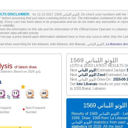
LTS DISCLAIMER:
Do check your numbers with the '
for اللوتو اللبناني 1569, 2017-12-11,
' before assuming that you have a winning ticket or not. The information contained in this site 
ly. Every care has been taken in its preparation and we do not make any warranties or repres
reliability.
etween the information on this site and the information of the Official Game Operator in Leban
erator data will take priority
 not pay a prize based upon information obtained here or from any source other than the Lotte
La libanaise des
All the above is worth to read when searching for loto lebanon, lotto lebanon, loto libanais, اللوتو اللبناني,
اللوتو اللبناني 1569
lysis
LOTO & ZEED LATEST RESULTS Draw
of latest draw
Estimated Jackpot
اللوتو اللبناني
Next
اللوتو اللبناني Statistics Based on 2026 نتائج
Estimated Ja
اللوتو اللبناني Zeed
Next
2026-08-
Next اللوتو اللبناني Draw On :
Get
loto Libanais
results on your mob
to 1033,Beirut, Lebanon
S
requent
Non-Frequent
Number
Number
Results of اللوتو اللبناني 1569 - Latest اللوتو اللبناني
1569, Draw: 1569 from La Liban
ي
اللوتو اللبناني statistics from past
statistics
till 2018. All the best!