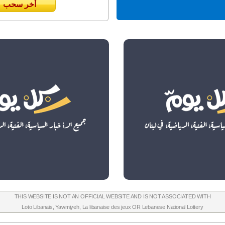
أخر سحب
THIS WEBSITE IS NOT AN OFFICIAL WEBSITE AND IS NOT ASSOCIATED WITH
Loto Libanais
,
Yawmiyeh
,
La libanaise des jeux
OR
Lebanese National Lottery