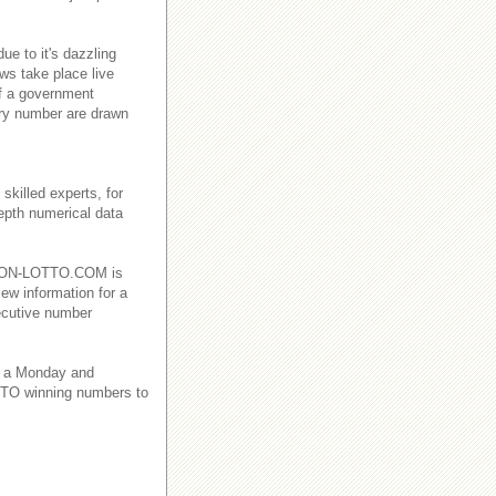
e to it's dazzling
ws take place live
f a government
ry number are drawn
killed experts, for
depth numerical data
EBANON-LOTTO.COM is
iew information for a
ecutive number
 a Monday and
TO winning numbers to