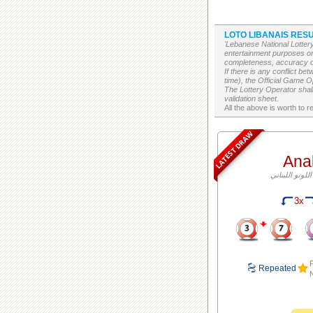
LOTO LIBANAIS RESU
'Lebanese National Lottery
entertainment purposes on
completeness, accuracy or 
If there is any conflict b
time), the Official Game Op
The Lottery Operator shall
validation sheet.
LATEST DRAW
Ana
3x
F
Repeated