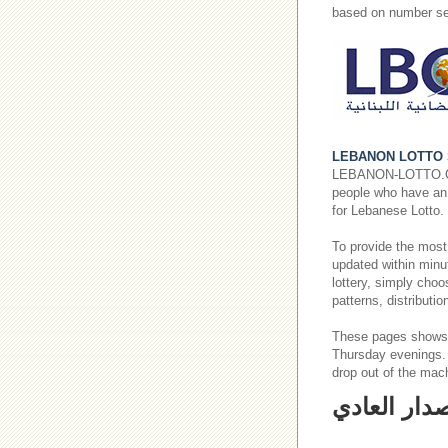
based on number se
LEBANON LOTTO 
LEBANON-LOTTO.COM p
people who have an i
for Lebanese Lotto.
To provide the most
updated within minut
lottery, simply cho
patterns, distributi
These pages shows
Thursday evenings
drop out of the mac
صدار العادي