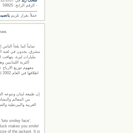
سحب زيد
في 2017-12-11
- الرقم الرابح: 59925
ــــــــــــــــــــــــــــــــ
عملاً بقرار تلزيم
يانصيب 
raw.
تماماً كما يلجأ الناس 
مليارات ليرة، يتهافت 
اكثرية اللبنانيين و
مفهوم توزيع الارباح ع
اطل
إن طبيعة لبنان وتنوعه الث
من المعالم والنشاطا
العربية والبيزنطية والص
'loto smiley face',
 luck makes you smile!
ze of the jackpot. It is