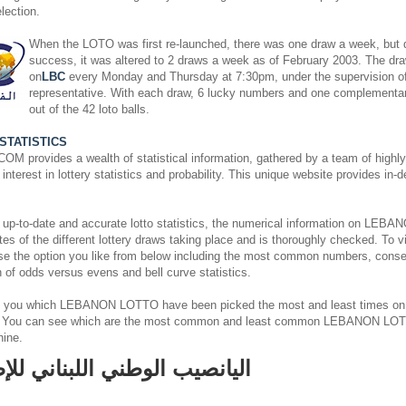
lection.
When the LOTO was first re-launched, there was one draw a week, but du
success, it was altered to 2 draws a week as of February 2003. The dra
on
LBC
every Monday and Thursday at 7:30pm, under the supervision o
representative. With each draw, 6 lucky numbers and one complementa
out of the 42 loto balls.
STATISTICS
rovides a wealth of statistical information, gathered by a team of highly s
nterest in lottery statistics and probability. This unique website provides in-
 up-to-date and accurate lotto statistics, the numerical information on L
es of the different lottery draws taking place and is thoroughly checked. To v
ose the option you like from below including the most common numbers, cons
on of odds versus evens and bell curve statistics.
 you which LEBANON LOTTO have been picked the most and least times on
. You can see which are the most common and least common LEBANON LOT
hine.
اليانصيب الوطني اللبناني للإ