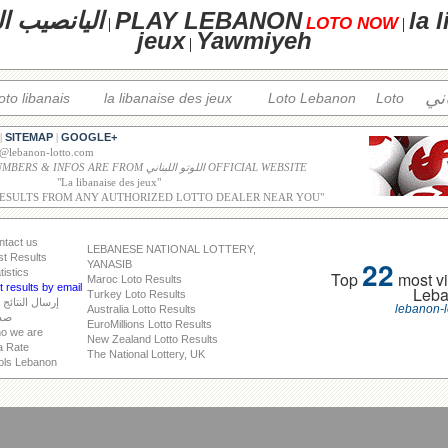
la 
PLAY LEBANON
اليانصيب ال
LOTO NOW
|
|
jeux
Yawmiyeh
|
اني
loto libanais
la libanaise des jeux
Loto Lebanon
Loto
SITEMAP
GOOGLE+
|
|
o@lebanon-lotto.com
ALL WINNING NUMBERS & INFOS ARE FROM اللوتو اللبناني OFFICIAL WEBSITE
"
La libanaise des jeux
"
RESULTS FROM ANY AUTHORIZED LOTTO DEALER NEAR YOU"
ntact us
LEBANESE NATIONAL LOTTERY,
st Results
22
YANASIB
tistics
Top
most vi
Maroc Loto Results
 results by email
Leb
Turkey Loto Results
إرسال النتائج 
lebanon-l
Australia Lotto Results
صد
EuroMillions Lotto Results
o we are
New Zealand Lotto Results
a Rate
The National Lottery, UK
ols Lebanon