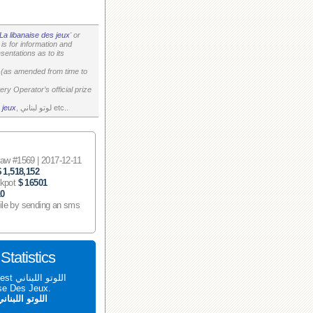
La libanaise des jeux
' or
is for information and
entations as to its
on (as amended from time to
ry Operator’s official prize
, لوتو لبناني etc..
 jeux
 #1569 | 2017-12-11
$ 1,518,152
ckpot
$ 16501
10
ile by sending an sms
اللوتو اللبناني 1569 tatistics
aise Des Jeux.
اللوتو اللبنان