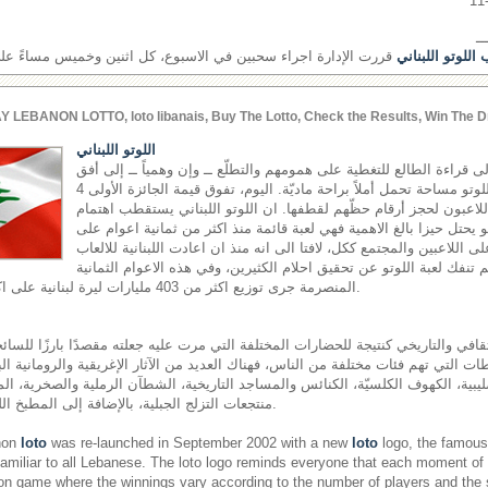
ــ
اللوتو اللبناني
قررت الإدارة اجراء سحبين في الاسبوع، كل اثنين وخميس مساءً على ش
Y LEBANON LOTTO, loto libanais, Buy The Lotto, Check the Results, Win The D
اللوتو اللبناني
إلى قراءة الطالع للتغطية على همومهم والتطلّع ــ وإن وهمياً ــ إلى أفق
مشرق، يجدون في لعبة اللوتو مساحة تحمل أملاً براحة ماديّة. اليوم، تفوق قيمة الجائزة الأولى 4
اللاعبون لحجز أرقام حظّهم لقطفها. ان اللوتو اللبناني يستقطب اهتمام
هو يحتل حيزا بالغ الاهمية فهي لعبة قائمة منذ اكثر من ثمانية اعوام على
لى اللاعبين والمجتمع ككل، لافتا الى انه منذ ان اعادت اللبنانية للالعاب
اقها في العام 2002 لم تنفك لعبة اللوتو عن تحقيق احلام الكثيرين، وفي هذه الاعوام الثمانية
المنصرمة جرى توزيع اكثر من 403 مليارات ليرة لبنانية على اكثر من 17 مليون رابح.
قافي والتاريخي كنتيجة للحضارات المختلفة التي مرت عليه جعلته مقصدًا بارزًا للسائحي
ت التي تهم فئات مختلفة من الناس، فهناك العديد من الآثار الإغريقية والرومانية الب
ليبية، الكهوف الكلسيّة، الكنائس والمساجد التاريخية، الشطآن الرملية والصخرية، المل
منتجعات التزلج الجبلية، بالإضافة إلى المطبخ اللبناني المشهور عالميًّا.
non
loto
was re-launched in September 2002 with a new
loto
logo, the famous 
miliar to all Lebanese. The loto logo reminds everyone that each moment of
on game where the winnings vary according to the number of players and the si