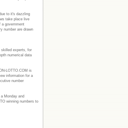
e to it's dazzling
ws take place live
f a government
ry number are drawn
killed experts, for
depth numerical data
EBANON-LOTTO.COM is
iew information for a
ecutive number
 a Monday and
TO winning numbers to