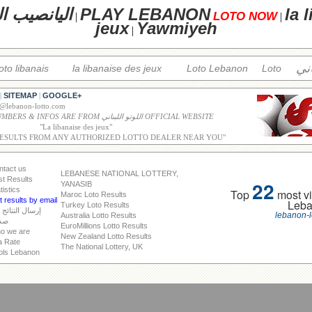
la 
PLAY LEBANON
اليانصيب ال
LOTO NOW
|
|
jeux
Yawmiyeh
|
اني
loto libanais
la libanaise des jeux
Loto Lebanon
Loto
SITEMAP
GOOGLE+
|
|
o@lebanon-lotto.com
ALL WINNING NUMBERS & INFOS ARE FROM اللوتو اللبناني OFFICIAL WEBSITE
"
La libanaise des jeux
"
RESULTS FROM ANY AUTHORIZED LOTTO DEALER NEAR YOU"
ntact us
LEBANESE NATIONAL LOTTERY,
st Results
22
YANASIB
tistics
Top
most vi
Maroc Loto Results
 results by email
Leb
Turkey Loto Results
إرسال النتائج 
lebanon-l
Australia Lotto Results
صد
EuroMillions Lotto Results
o we are
New Zealand Lotto Results
a Rate
The National Lottery, UK
ols Lebanon