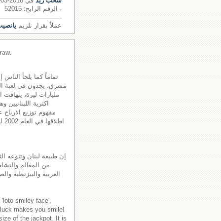
سحب زيد
في 2018-03-12
- الرقم الرابح: 52015
ــــــــــــــــــــــــــــــــ
عملاً بقرار تلزيم
يانصيب 
raw.
تماماً كما يلجأ الناس 
مليارات ليرة، يتهافت 
اكثرية اللبنانيين و
مفهوم توزيع الارباح ع
اطل
إن طبيعة لبنان وتنوعه الث
من المعالم والنشاطا
العربية والبيزنطية والص
'loto smiley face',
 luck makes you smile!
ze of the jackpot. It is