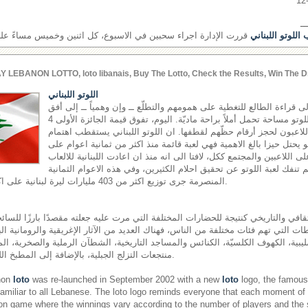
ــ
اللوتو اللبناني
قررت الإدارة اجراء سحبين في الاسبوع، كل اثنين وخميس مساءً على ش
Y LEBANON LOTTO, loto libanais, Buy The Lotto, Check the Results, Win The D
اللوتو اللبناني
إلى قراءة الطالع للتغطية على همومهم والتطلّع ــ وإن وهمياً ــ إلى أفق
مشرق، يجدون في لعبة اللوتو مساحة تحمل أملاً براحة ماديّة. اليوم، تفوق قيمة الجائزة الأولى 4
اللاعبون لحجز أرقام حظّهم لقطفها. ان اللوتو اللبناني يستقطب اهتمام
هو يحتل حيزا بالغ الاهمية فهي لعبة قائمة منذ اكثر من ثمانية اعوام على
لى اللاعبين والمجتمع ككل، لافتا الى انه منذ ان اعادت اللبنانية للالعاب
اقها في العام 2002 لم تنفك لعبة اللوتو عن تحقيق احلام الكثيرين، وفي هذه الاعوام الثمانية
المنصرمة جرى توزيع اكثر من 403 مليارات ليرة لبنانية على اكثر من 17 مليون رابح.
قافي والتاريخي كنتيجة للحضارات المختلفة التي مرت عليه جعلته مقصدًا بارزًا للسائحي
ت التي تهم فئات مختلفة من الناس، فهناك العديد من الآثار الإغريقية والرومانية الب
ليبية، الكهوف الكلسيّة، الكنائس والمساجد التاريخية، الشطآن الرملية والصخرية، المل
منتجعات التزلج الجبلية، بالإضافة إلى المطبخ اللبناني المشهور عالميًّا.
non
loto
was re-launched in September 2002 with a new
loto
logo, the famous 
miliar to all Lebanese. The loto logo reminds everyone that each moment of
on game where the winnings vary according to the number of players and the si