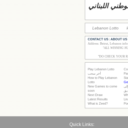
وطني اللبناني
Lebanon Lotto
CONTACT US
ABOUT US
|
Address: Beirut, Lebanon inf
"
"DO CHECK YOUR 
Play Lebanon Lotto
Co
Pa
أخر سحب
How to Play Lebanon
Sta
Lotto
Get
إلى
New Games to come
يق
soon
Next Draw
Wh
Latest Results
Lir
What is Zeed?
Po
Quick Links: