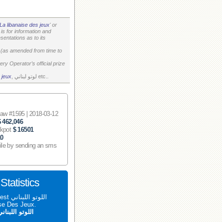
La libanaise des jeux
' or
is for information and
entations as to its
on (as amended from time to
ry Operator’s official prize
, لوتو لبناني etc..
 jeux
 #1595 | 2018-03-12
$ 462,046
ckpot
$ 16501
10
ile by sending an sms
اللوتو اللبناني 1595 tatistics
aise Des Jeux.
اللوتو اللبنان