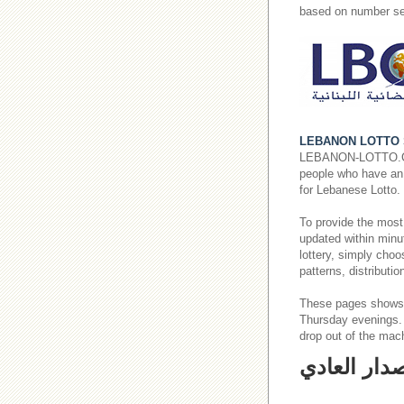
based on number se
LEBANON LOTTO 
LEBANON-LOTTO.COM p
people who have an i
for Lebanese Lotto.
To provide the most
updated within minut
lottery, simply cho
patterns, distributi
These pages shows
Thursday evenings
drop out of the mac
صدار العادي