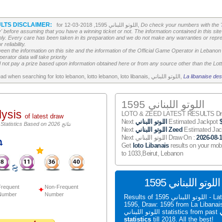
LTS DISCLAIMER:
Do check your numbers with the '
for اللوتو اللبناني 1595, 2018-03-12,
' before assuming that you have a winning ticket or not. The information contained in this site 
ly. Every care has been taken in its preparation and we do not make any warranties or repres
reliability.
etween the information on this site and the information of the Official Game Operator in Leban
erator data will take priority
 not pay a prize based upon information obtained here or from any source other than the Lotte
La libanaise des
All the above is worth to read when searching for loto lebanon, lotto lebanon, loto libanais, اللوتو اللبناني,
اللوتو اللبناني 1595
lysis
LOTO & ZEED LATEST RESULTS Draw
of latest draw
Estimated Jackpot
اللوتو اللبناني
Next
اللوتو اللبناني Statistics Based on 2026 نتائج
Estimated Ja
اللوتو اللبناني Zeed
Next
2026-08-
Next اللوتو اللبناني Draw On :
Get
loto Libanais
results on your mob
to 1033,Beirut, Lebanon
S
requent
Non-Frequent
Number
Number
Results of اللوتو اللبناني 1595 - Latest اللوتو اللبناني
1595, Draw: 1595 from La Liban
ي
اللوتو اللبناني statistics from past
statistics
till 2018. All the best!