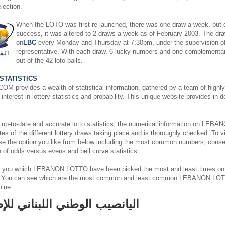
lection.
When the LOTO was first re-launched, there was one draw a week, but du
success, it was altered to 2 draws a week as of February 2003. The dra
on
LBC
every Monday and Thursday at 7:30pm, under the supervision o
representative. With each draw, 6 lucky numbers and one complementa
out of the 42 loto balls.
STATISTICS
rovides a wealth of statistical information, gathered by a team of highly s
nterest in lottery statistics and probability. This unique website provides in-
 up-to-date and accurate lotto statistics, the numerical information on L
es of the different lottery draws taking place and is thoroughly checked. To v
ose the option you like from below including the most common numbers, cons
on of odds versus evens and bell curve statistics.
 you which LEBANON LOTTO have been picked the most and least times on
. You can see which are the most common and least common LEBANON LOT
hine.
اليانصيب الوطني اللبناني للإ