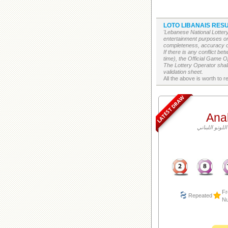
LOTO LIBANAIS RESU
'Lebanese National Lottery
entertainment purposes on
completeness, accuracy or 
If there is any conflict b
time), the Official Game Op
The Lottery Operator shall
validation sheet.
LATEST DRAW
Ana
Fr
Repeated
N