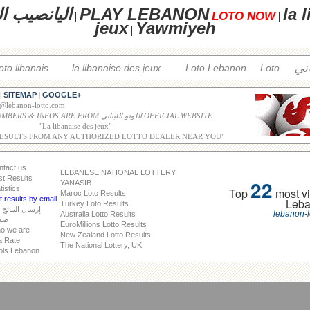
la 
PLAY LEBANON
اليانصيب ال
LOTO NOW
|
|
jeux
Yawmiyeh
|
اني
loto libanais
la libanaise des jeux
Loto Lebanon
Loto
SITEMAP
GOOGLE+
|
|
o@lebanon-lotto.com
ALL WINNING NUMBERS & INFOS ARE FROM اللوتو اللبناني OFFICIAL WEBSITE
"
La libanaise des jeux
"
RESULTS FROM ANY AUTHORIZED LOTTO DEALER NEAR YOU"
ntact us
LEBANESE NATIONAL LOTTERY,
st Results
22
YANASIB
tistics
Top
most vi
Maroc Loto Results
 results by email
Leb
Turkey Loto Results
إرسال النتائج 
lebanon-l
Australia Lotto Results
صد
EuroMillions Lotto Results
o we are
New Zealand Lotto Results
a Rate
The National Lottery, UK
ols Lebanon