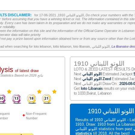
LTS DISCLAIMER:
Do check your numbers with the '
for اللوتو اللبناني 1910, 2021-06-17,
' before assuming that you have a winning ticket or not. The information contained in this site 
ly. Every care has been taken in its preparation and we do not make any warranties or repres
reliability.
etween the information on this site and the information of the Official Game Operator in Leban
erator data will take priority
 not pay a prize based upon information obtained here or from any source other than the Lotte
La libanaise des
All the above is worth to read when searching for loto lebanon, lotto lebanon, loto libanais, اللوتو اللبناني,
اللوتو اللبناني 1910
lysis
LOTO & ZEED LATEST RESULTS Draw
of latest draw
Estimated Jackpot
اللوتو اللبناني
Next
اللوتو اللبناني Statistics Based on 2026 نتائج
Estimated Ja
اللوتو اللبناني Zeed
Next
2026-08-
Next اللوتو اللبناني Draw On :
Get
loto Libanais
results on your mob
to 1033,Beirut, Lebanon
S
equent
Non-Frequent
umber
Number
Results of اللوتو اللبناني 1910 - Latest اللوتو اللبناني
1910, Draw: 1910 from La Liban
ي
اللوتو اللبناني statistics from past
statistics
till 2018. All the best!