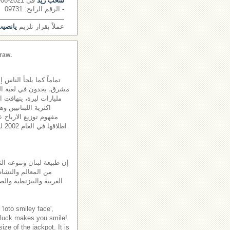
سحب زيد
في 2021-06-17
- الرقم الرابح: 09731
ــــــــــــــــــــــــــــــــ
عملاً بقرار تلزيم
يانصيب 
raw.
تماماً كما يلجأ الناس 
مليارات ليرة، يتهافت 
اكثرية اللبنانيين و
مفهوم توزيع الارباح ع
اطل
إن طبيعة لبنان وتنوعه الث
من المعالم والنشاطا
العربية والبيزنطية والص
'loto smiley face',
 luck makes you smile!
ze of the jackpot. It is