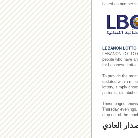
based on number se
LEBANON LOTTO 
LEBANON-LOTTO.COM p
people who have an i
for Lebanese Lotto.
To provide the most
updated within minut
lottery, simply cho
patterns, distributi
These pages shows
Thursday evenings
drop out of the mac
صدار العادي