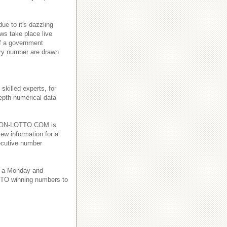
e to it's dazzling
ws take place live
f a government
ry number are drawn
killed experts, for
depth numerical data
EBANON-LOTTO.COM is
iew information for a
ecutive number
 a Monday and
TO winning numbers to