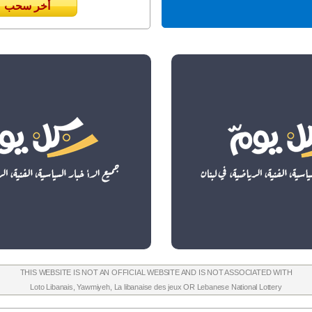
أخر سحب
THIS WEBSITE IS NOT AN OFFICIAL WEBSITE AND IS NOT ASSOCIATED WITH
Loto Libanais
,
Yawmiyeh
,
La libanaise des jeux
OR
Lebanese National Lottery