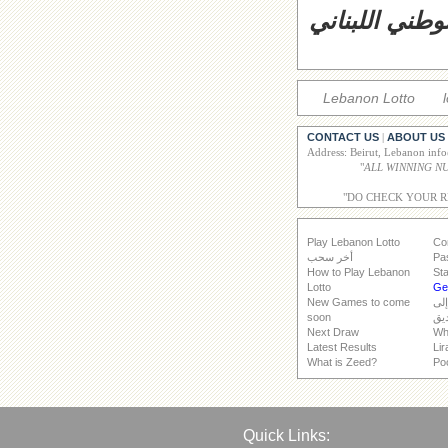
وطني اللبناني
Lebanon Lotto
CONTACT US
ABOUT US
|
Address: Beirut, Lebanon inf
"
"DO CHECK YOUR 
Play Lebanon Lotto
Co
Pa
أخر سحب
How to Play Lebanon
Sta
Lotto
Get
إلى
New Games to come
يق
soon
Next Draw
Wh
Latest Results
Lir
What is Zeed?
Po
Quick Links: