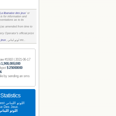
La libanaise des jeux
' or
is for information and
entations as to its
on (as amended from time to
ry Operator’s official prize
, لوتو لبناني etc..
 jeux
 #1910 | 2021-06-17
$ 1,900,000,000
ckpot
$ 25000000
06
ile by sending an sms
اللوتو اللبناني 1910 tatistics
aise Des Jeux.
اللوتو اللبنان