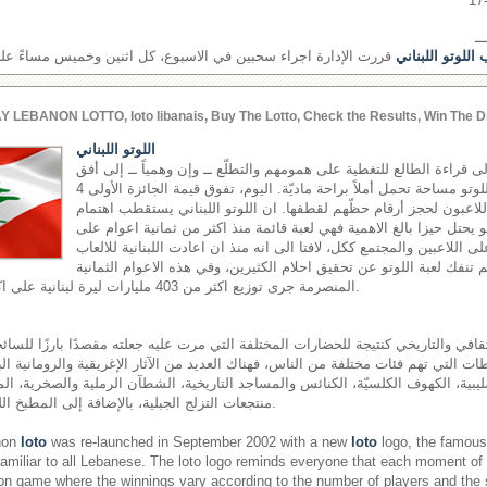
ــ
اللوتو اللبناني
قررت الإدارة اجراء سحبين في الاسبوع، كل اثنين وخميس مساءً على ش
Y LEBANON LOTTO, loto libanais, Buy The Lotto, Check the Results, Win The D
اللوتو اللبناني
إلى قراءة الطالع للتغطية على همومهم والتطلّع ــ وإن وهمياً ــ إلى أفق
مشرق، يجدون في لعبة اللوتو مساحة تحمل أملاً براحة ماديّة. اليوم، تفوق قيمة الجائزة الأولى 4
اللاعبون لحجز أرقام حظّهم لقطفها. ان اللوتو اللبناني يستقطب اهتمام
هو يحتل حيزا بالغ الاهمية فهي لعبة قائمة منذ اكثر من ثمانية اعوام على
لى اللاعبين والمجتمع ككل، لافتا الى انه منذ ان اعادت اللبنانية للالعاب
اقها في العام 2002 لم تنفك لعبة اللوتو عن تحقيق احلام الكثيرين، وفي هذه الاعوام الثمانية
المنصرمة جرى توزيع اكثر من 403 مليارات ليرة لبنانية على اكثر من 17 مليون رابح.
قافي والتاريخي كنتيجة للحضارات المختلفة التي مرت عليه جعلته مقصدًا بارزًا للسائحي
ت التي تهم فئات مختلفة من الناس، فهناك العديد من الآثار الإغريقية والرومانية الب
ليبية، الكهوف الكلسيّة، الكنائس والمساجد التاريخية، الشطآن الرملية والصخرية، المل
منتجعات التزلج الجبلية، بالإضافة إلى المطبخ اللبناني المشهور عالميًّا.
non
loto
was re-launched in September 2002 with a new
loto
logo, the famous 
miliar to all Lebanese. The loto logo reminds everyone that each moment of
on game where the winnings vary according to the number of players and the si