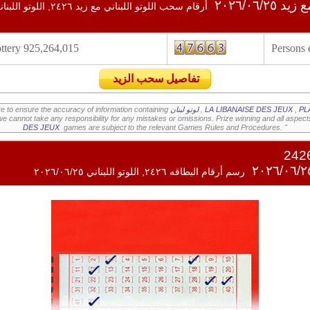
٢٠٢٦/٠٦/٢
أرقام سحب اللوتو اللبناني مع زيد ٤٢٦
925,264,015 LBP of ZEED Lottery
Persons
تفاصيل سحب الزيد
PL
,
LA LIBANAISE DES JEUX
,
لوتو لبنان
e to ensure the accuracy of information containing
we cannot take any responsibility for any mistakes or omissions. Prize winning and all aspect
DES JEUX
games are subject to the relevant Games Rules and Procedures. "
رسم أرقام البطاقه ٢٤٢٦, اللوتو اللبناني ٢٠٢٦/٠٦/٢٥