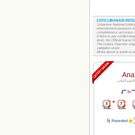
LOTO LIBANAIS RESU
'Lebanese National Lottery
entertainment purposes on
completeness, accuracy or 
If there is any conflict b
time), the Official Game Op
The Lottery Operator shall
validation sheet.
LATEST DRAW
Ana
3x
F
Repeated