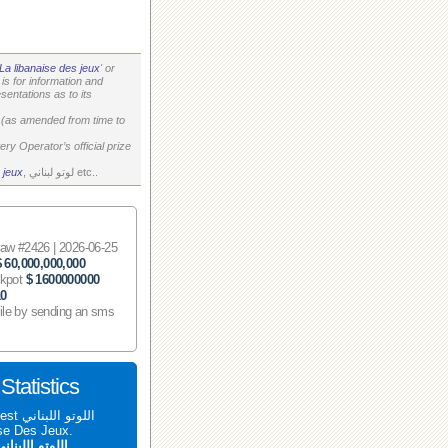
La libanaise des jeux
' or
is for information and
entations as to its
on (as amended from time to
ry Operator’s official prize
, لوتو لبناني etc..
 jeux
 #2426 | 2026-06-25
$ 60,000,000,000
ckpot
$ 1600000000
10
ile by sending an sms
اللوتو اللبناني 2426 tatistics
aise Des Jeux.
اللوتو اللبنان