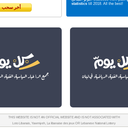
statistics
till 2018. All the best!
أخر سحب
THIS WEBSITE IS NOT AN OFFICIAL WEBSITE AND IS NOT ASSOCIATED WITH
Loto Libanais
,
Yawmiyeh
,
La libanaise des jeux
OR
Lebanese National Lottery