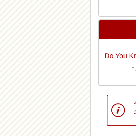
Do You K
"
اللوتو اللبناني في غضون 4