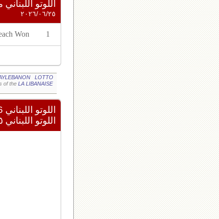
اللوتو اللبناني مع زيد ٥
٢٠٢٦/٠٦/٢٥
 each Won
1
AYLEBANON
LOTTO
s of the
LA LIBANAISE
اللوتو اللبناني 2426
اللوتو اللبناني ٢٠٢٦/٠٦/٢٥