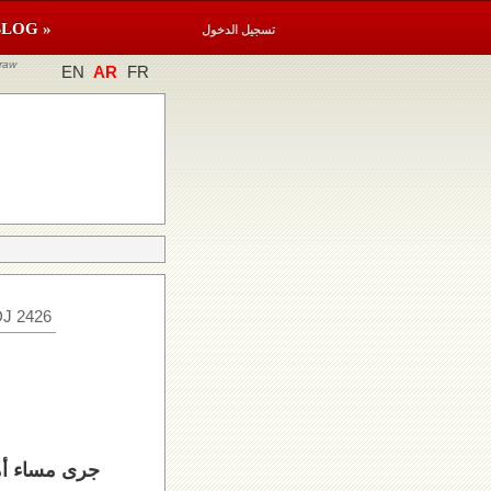
BLOG »
تسجيل الدخول
raw
EN
AR
FR
J 2426
جرى مساء أمس سحب اللو