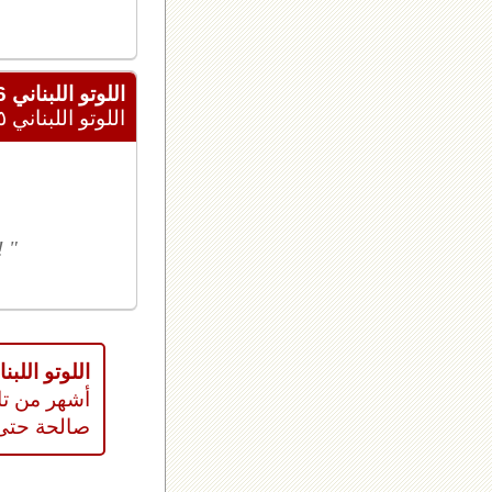
اللوتو اللبناني 2426
اللوتو اللبناني ٢٠٢٦/٠٦/٢٥
 "
اللوتو اللبناني 
أشهر من تا
صالحة حتى