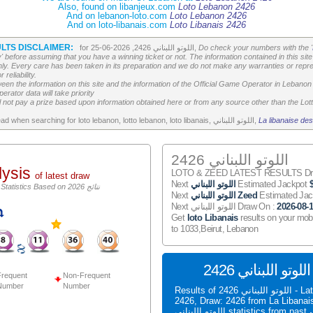
Also, found on libanjeux.com
Loto Lebanon 2426
And on lebanon-loto.com
Loto Lebanon 2426
And on loto-libanais.com
Loto Libanais 2426
LTS DISCLAIMER:
Do check your numbers with the '
for اللوتو اللبناني 2426, 2026-06-25,
' before assuming that you have a winning ticket or not. The information contained in this site 
ly. Every care has been taken in its preparation and we do not make any warranties or repres
reliability.
etween the information on this site and the information of the Official Game Operator in Leban
erator data will take priority
 not pay a prize based upon information obtained here or from any source other than the Lotte
La libanaise des
All the above is worth to read when searching for loto lebanon, lotto lebanon, loto libanais, اللوتو اللبناني,
اللوتو اللبناني 2426
lysis
LOTO & ZEED LATEST RESULTS Draw
of latest draw
Estimated Jackpot
اللوتو اللبناني
Next
اللوتو اللبناني Statistics Based on 2026 نتائج
Estimated Ja
اللوتو اللبناني Zeed
Next
2026-08-
Next اللوتو اللبناني Draw On :
Get
loto Libanais
results on your mob
to 1033,Beirut, Lebanon
S
requent
Non-Frequent
Number
Number
Results of اللوتو اللبناني 2426 - Latest اللوتو اللبناني
2426, Draw: 2426 from La Liban
ي
اللوتو اللبناني statistics from past