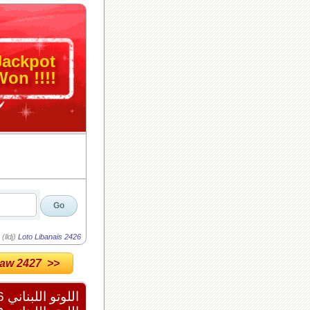
Jackpot
on !!!!
lldj)
Loto Libanais 2426
w 2427 >>
اللوتو اللبناني 2426