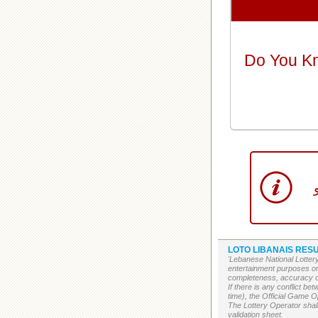
Do You K
LOTO LIBANAIS RESU
'Lebanese National Lottery
entertainment purposes on
completeness, accuracy or 
If there is any conflict b
time), the Official Game Op
The Lottery Operator shall
validation sheet.