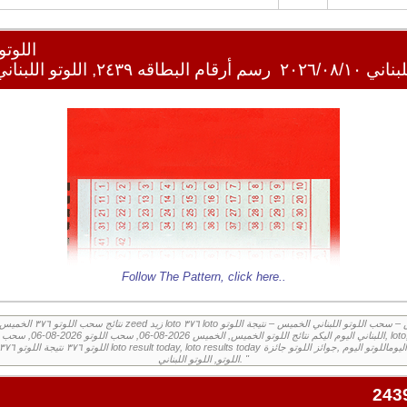
اللوتو ا
ي ٢٠٢٦/٠٨/١٠
رسم أرقام البطاقه ٢٤٣٩, اللوتو اللبناني ٢٠٢٦/٠٨/١٠
Follow The Pattern,
click here
..
اللوتو, اللوتو اللبناني. "