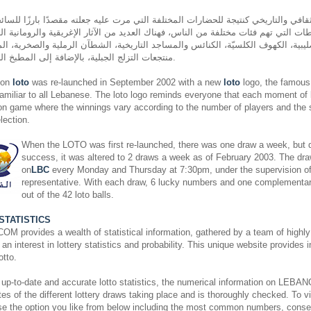
قافي والتاريخي كنتيجة للحضارات المختلفة التي مرت عليه جعلته مقصدًا بارزًا للسائح
ات التي تهم فئات مختلفة من الناس، فهناك العديد من الآثار الإغريقية والرومانية الب
ليبية، الكهوف الكلسيّة، الكنائس والمساجد التاريخية، الشطآن الرملية والصخرية، المل
منتجعات التزلج الجبلية، بالإضافة إلى المطبخ اللبناني المشهور عالميًّا.
non
loto
was re-launched in September 2002 with a new
loto
logo, the famous 
miliar to all Lebanese. The loto logo reminds everyone that each moment of
on game where the winnings vary according to the number of players and the si
ection.
When the LOTO was first re-launched, there was one draw a week, but du
success, it was altered to 2 draws a week as of February 2003. The dra
on
LBC
every Monday and Thursday at 7:30pm, under the supervision o
representative. With each draw, 6 lucky numbers and one complementa
out of the 42 loto balls.
STATISTICS
rovides a wealth of statistical information, gathered by a team of highly 
an interest in lottery statistics and probability. This unique website provides 
otto.
 up-to-date and accurate lotto statistics, the numerical information on L
es of the different lottery draws taking place and is thoroughly checked. To vi
ose the option you like from below including the most common numbers, cons