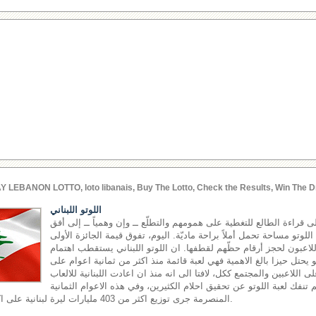
Y LEBANON LOTTO, loto libanais, Buy The Lotto, Check the Results, Win The D
اللوتو اللبناني
إلى قراءة الطالع للتغطية على همومهم والتطلّع ــ وإن وهمياً ــ إلى أفق
وتو مساحة تحمل أملاً براحة ماديّة. اليوم، تفوق قيمة الجائزة الأولى
اللاعبون لحجز أرقام حظّهم لقطفها. ان اللوتو اللبناني يستقطب اهتمام
هو يحتل حيزا بالغ الاهمية فهي لعبة قائمة منذ اكثر من ثمانية اعوام على
ى اللاعبين والمجتمع ككل، لافتا الى انه منذ ان اعادت اللبنانية للالعاب
اقها في العام 2002 لم تنفك لعبة اللوتو عن تحقيق احلام الكثيرين، وفي هذه الاعوام الثمانية
المنصرمة جرى توزيع اكثر من 403 مليارات ليرة لبنانية على اكثر من 17 مليون رابح.