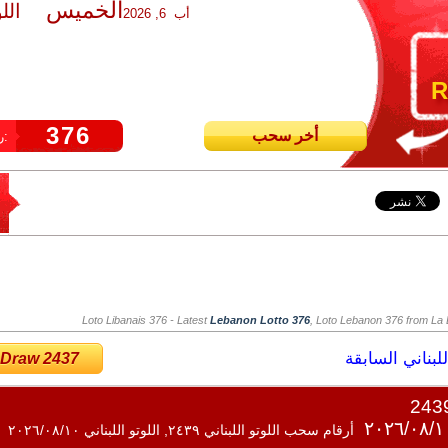
الخميس
الل
أب 6, 2026
R
376
أخر سحب
رقم سحب اللوتو:
Loto Libanais 376
- Latest
Lebanon Lotto 376
, Loto Lebanon 376 from La L
لبناني السابقة
 Draw 2437
أرقام سحب اللوتو اللبناني ٢٤٣٩, اللوتو اللبناني ٢٠٢٦/٠٨/١٠