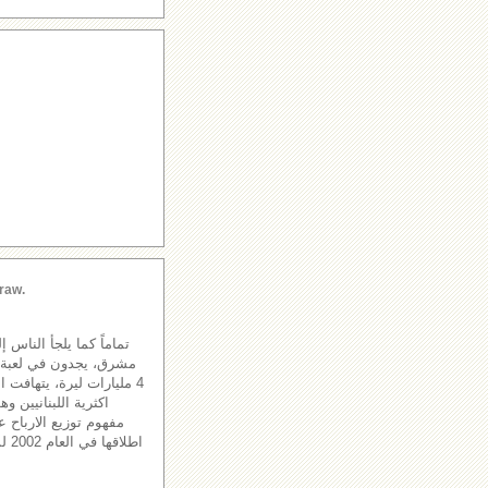
raw.
تماماً كما يلجأ الناس 
مشرق، يجدون في لعبة الل
4 مليارات ليرة، يتهافت 
اكثرية اللبنانيين و
مفهوم توزيع الارباح عل
اطل