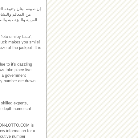
إن طبيعة لبنان وتنوعه الث
من المعالم والنشاط
العربية والبيزنطية والص
'loto smiley face',
 luck makes you smile!
ze of the jackpot. It is
e to it's dazzling
ws take place live
f a government
ry number are drawn
skilled experts,
in-depth numerical
EBANON-LOTTO.COM is
ew information for a
ecutive number