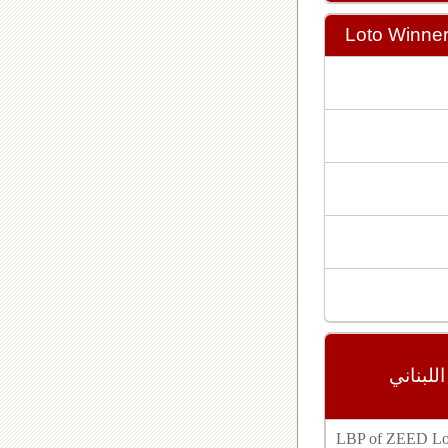
Loto Winne
مع زيد ٢٤٣٩, اللوتو اللبناني
LBP of ZEED Lot