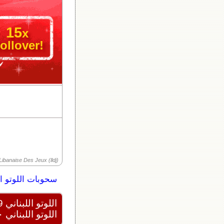
15
x
ollover!
ibanaise Des Jeux (lldj)
سحوبات اللوتو ال
اللوتو اللبناني 2439
اللوتو اللبناني ٢٠٢٦/٠٨/١٠