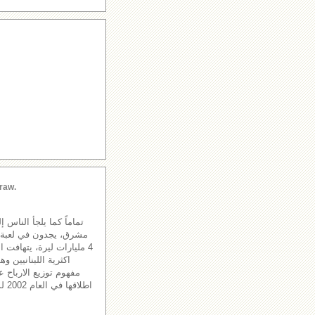
raw.
تماماً كما يلجأ الناس 
مشرق، يجدون في لعبة الل
4 مليارات ليرة، يتهافت 
اكثرية اللبنانيين و
مفهوم توزيع الارباح عل
اطل