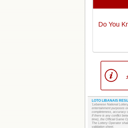
Do You K
LOTO LIBANAIS RESU
'Lebanese National Lottery
entertainment purposes on
completeness, accuracy or 
If there is any conflict b
time), the Official Game Op
The Lottery Operator shall
validation sheet.