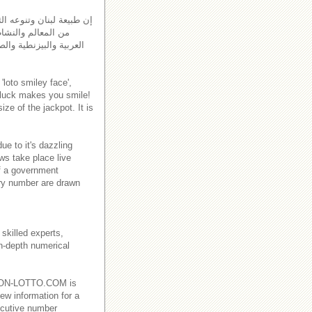
إن طبيعة لبنان وتنوعه الث
من المعالم والنشاط
العربية والبيزنطية والص
'loto smiley face',
 luck makes you smile!
ze of the jackpot. It is
e to it's dazzling
ws take place live
f a government
ry number are drawn
skilled experts,
in-depth numerical
EBANON-LOTTO.COM is
ew information for a
ecutive number