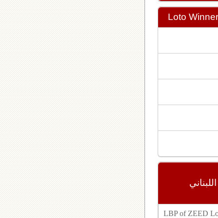
Loto Winne
مع زيد ٢٤٣٩, اللوتو اللبناني
LBP of ZEED Lot