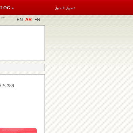
BLOG »
تسجيل الدخول
raw
EN
AR
FR
IS 389