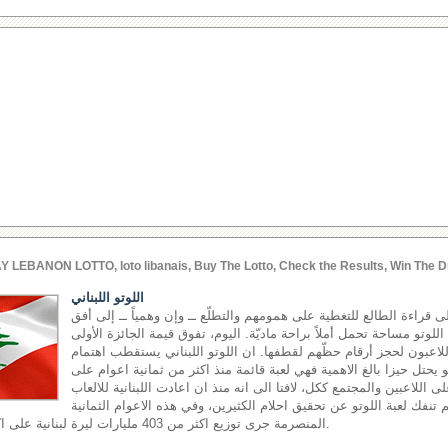
Y LEBANON LOTTO, loto libanais, Buy The Lotto, Check the Results, Win The D
اللوتو اللبناني
إلى قراءة الطالع للتغطية على همومهم والتطلّع ــ وإن وهمياً ــ إلى أفق
وتو مساحة تحمل أملاً براحة ماديّة. اليوم، تفوق قيمة الجائزة الأولى
اللاعبون لحجز أرقام حظّهم لقطفها. ان اللوتو اللبناني يستقطب اهتمام
هو يحتل حيزا بالغ الاهمية فهي لعبة قائمة منذ اكثر من ثمانية اعوام على
ى اللاعبين والمجتمع ككل، لافتا الى انه منذ ان اعادت اللبنانية للالعاب
اقها في العام 2002 لم تنفك لعبة اللوتو عن تحقيق احلام الكثيرين، وفي هذه الاعوام الثمانية
المنصرمة جرى توزيع اكثر من 403 مليارات ليرة لبنانية على اكثر من 17 مليون رابح.