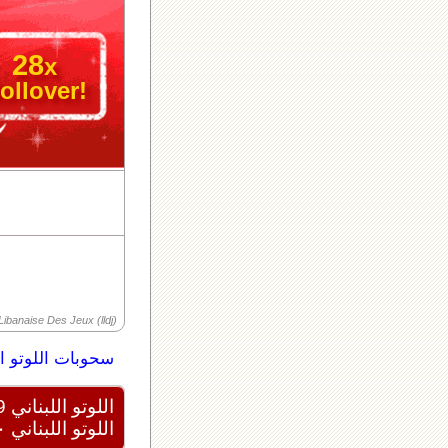
28
x
ollover!
ibanaise Des Jeux (lldj)
سحوبات اللوتو ال
اللوتو اللبناني 2439
اللوتو اللبناني ٢٠٢٦/٠٨/١٠