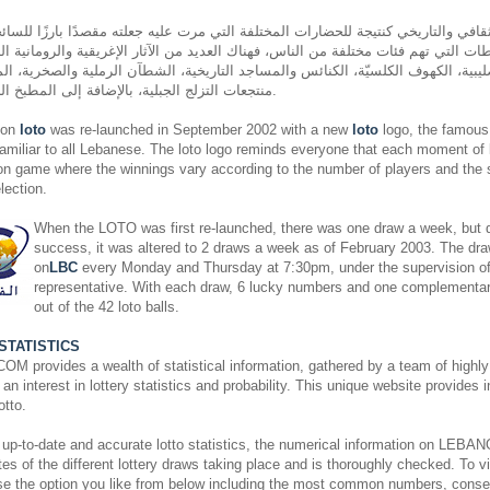
قافي والتاريخي كنتيجة للحضارات المختلفة التي مرت عليه جعلته مقصدًا بارزًا للسائح
ات التي تهم فئات مختلفة من الناس، فهناك العديد من الآثار الإغريقية والرومانية الب
ليبية، الكهوف الكلسيّة، الكنائس والمساجد التاريخية، الشطآن الرملية والصخرية، المل
منتجعات التزلج الجبلية، بالإضافة إلى المطبخ اللبناني المشهور عالميًّا.
non
loto
was re-launched in September 2002 with a new
loto
logo, the famous 
miliar to all Lebanese. The loto logo reminds everyone that each moment of
on game where the winnings vary according to the number of players and the si
ection.
When the LOTO was first re-launched, there was one draw a week, but du
success, it was altered to 2 draws a week as of February 2003. The dra
on
LBC
every Monday and Thursday at 7:30pm, under the supervision o
representative. With each draw, 6 lucky numbers and one complementa
out of the 42 loto balls.
STATISTICS
rovides a wealth of statistical information, gathered by a team of highly 
an interest in lottery statistics and probability. This unique website provides 
otto.
 up-to-date and accurate lotto statistics, the numerical information on L
es of the different lottery draws taking place and is thoroughly checked. To vi
ose the option you like from below including the most common numbers, cons