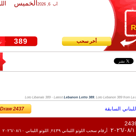
الخميس
الل
أب 6, 2026
R
389
أخر سحب
رقم سحب اللوتو:
Loto Libanais 389
- Latest
Lebanon Lotto 389
, Loto Lebanon 389 from La L
لبناني السابقة
 Draw 2437
أرقام سحب اللوتو اللبناني ٢٤٣٩, اللوتو اللبناني ٢٠٢٦/٠٨/١٠