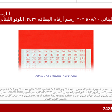
اللوتو ا
ي ٢٠٢٦/٠٨/١٠
رسم أرقام البطاقه ٢٤٣٩, اللوتو اللبناني ٢٠٢٦/٠٨/١٠
Follow The Pattern,
click here
..
اللوتو, اللوتو اللبناني. "