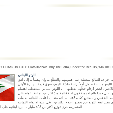
Y LEBANON LOTTO, loto libanais, Buy The Lotto, Check the Results, Win The D
اللوتو اللبناني
إلى قراءة الطالع للتغطية على همومهم والتطلّع ــ وإن وهمياً ــ إلى أفق
وتو مساحة تحمل أملاً براحة ماديّة. اليوم، تفوق قيمة الجائزة الأولى
اللاعبون لحجز أرقام حظّهم لقطفها. ان اللوتو اللبناني يستقطب اهتمام
هو يحتل حيزا بالغ الاهمية فهي لعبة قائمة منذ اكثر من ثمانية اعوام على
ى اللاعبين والمجتمع ككل، لافتا الى انه منذ ان اعادت اللبنانية للالعاب
اقها في العام 2002 لم تنفك لعبة اللوتو عن تحقيق احلام الكثيرين، وفي هذه الاعوام الثمانية
المنصرمة جرى توزيع اكثر من 403 مليارات ليرة لبنانية على اكثر من 17 مليون رابح.