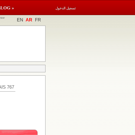
BLOG »
تسجيل الدخول
raw
EN
AR
FR
IS 767