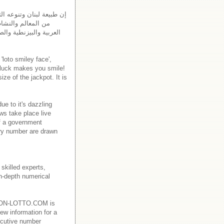
إن طبيعة لبنان وتنوعه الث
من المعالم والنشاط
العربية والبيزنطية والص
'loto smiley face',
 luck makes you smile!
ze of the jackpot. It is
e to it's dazzling
ws take place live
f a government
ry number are drawn
skilled experts,
in-depth numerical
EBANON-LOTTO.COM is
ew information for a
ecutive number