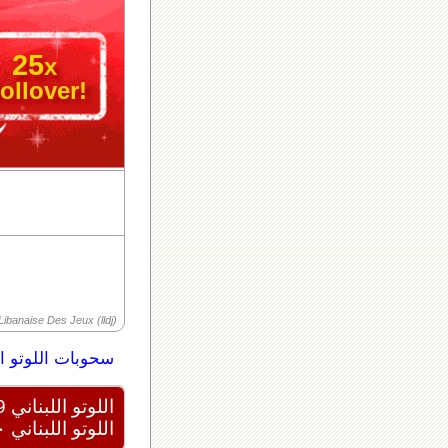
25
x
ollover!
ibanaise Des Jeux (lldj)
سحوبات اللوتو ال
اللوتو اللبناني 2439
اللوتو اللبناني ٢٠٢٦/٠٨/١٠