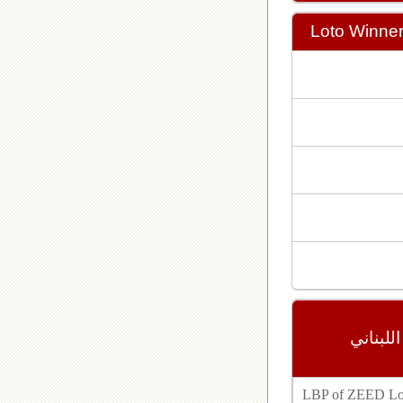
Loto Winne
مع زيد ٢٤٣٩, اللوتو اللبناني
LBP of ZEED Lot