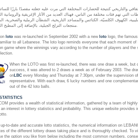
قافي والتاريخي كنتيجة للحضارات المختلفة التي مرت عليه جعلته مقصدًا بارزًا للسائح
ات التي تهم فئات مختلفة من الناس، فهناك العديد من الآثار الإغريقية والرومانية الب
ليبية، الكهوف الكلسيّة، الكنائس والمساجد التاريخية، الشطآن الرملية والصخرية، المل
منتجعات التزلج الجبلية، بالإضافة إلى المطبخ اللبناني المشهور عالميًّا.
non
loto
was re-launched in September 2002 with a new
loto
logo, the famous 
miliar to all Lebanese. The loto logo reminds everyone that each moment of
on game where the winnings vary according to the number of players and the si
ection.
When the LOTO was first re-launched, there was one draw a week, but du
success, it was altered to 2 draws a week as of February 2003. The dra
on
LBC
every Monday and Thursday at 7:30pm, under the supervision o
representative. With each draw, 6 lucky numbers and one complementa
out of the 42 loto balls.
STATISTICS
rovides a wealth of statistical information, gathered by a team of highly 
an interest in lottery statistics and probability. This unique website provides 
otto.
 up-to-date and accurate lotto statistics, the numerical information on L
es of the different lottery draws taking place and is thoroughly checked. To vi
ose the option you like from below including the most common numbers, cons