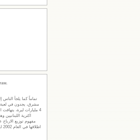
raw.
تماماً كما يلجأ الناس 
مشرق، يجدون في لعبة الل
4 مليارات ليرة، يتهافت 
اكثرية اللبنانيين و
مفهوم توزيع الارباح عل
اطل