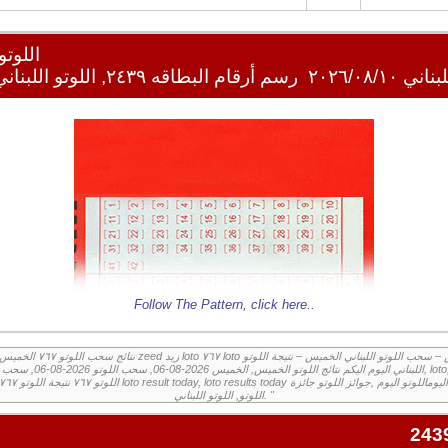
اللوتو ا
ي ٢٠٢٦/٠٨/١٠
رسم أرقام البطاقه ٢٤٣٩, اللوتو اللبناني ٢٠٢٦/٠٨/١٠
Follow The Pattern,
click here
..
اللوتو, اللوتو اللبناني. "