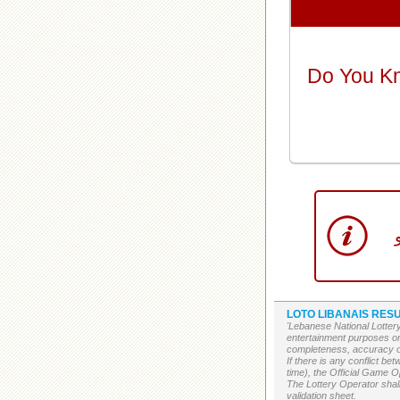
Do You K
LOTO LIBANAIS RESU
'Lebanese National Lottery
entertainment purposes on
completeness, accuracy or 
If there is any conflict b
time), the Official Game Op
The Lottery Operator shall
validation sheet.