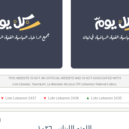
THIS WEBSITE IS NOT AN OFFICIAL WEBSITE AND IS NOT ASSOCIATED WITH
Loto Libanais
,
Yawmiyeh
,
La libanaise des jeux
OR
Lebanese National Lottery
Loto Lebanon 2437
Loto Lebanon 2436
Loto Lebanon 2435
ا
اللوتو اللبناني ١٠٢٦