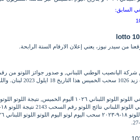
اني السابق
عنا من سيدر نيوز، يعني إعلان الارقام الستة الرابحة
وكما جوائز سحب زيد 1026 سحب الخميس ه
للوتو اللوتو اللبناني ١٠٢٦
ا