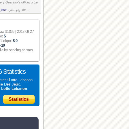
ry Operator’s official prize
 jeux
, لوتو لبناني etc..
 #1026 | 2012-09-27
pot
$
 Jackpot
$ 0
-10
ile by sending an sms
 Statistics
atest Lotto Lebanon
se Des Jeux.
t
Lotto Lebanon
Statistics