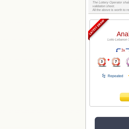
The Lottery Operator shall
validation sheet.
LATEST DRAW
Ana
Lotto Lebanon 
3x
Repeated