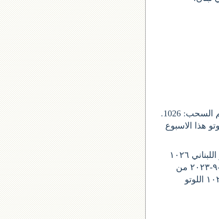
يصدر السحب عن شركة اليانصيب الوطني اللبناني, و صدور جوائز اللوتو من رقم السحب: 1026.
ذا التاريخ 18 ايلول 2023 لبنان. واللوتو هذا الاسبوع
ليوم الخميس, نتيجة اللوتو اللوتو اللبناني ١٠٢٦
نتائج آخر سحب في اللوتو اللبناني نتائج اللوتو رقم السحب 2143 نتيجة اللوتو ١٨-٩-٢٠٢٣ من
اللوتو 1026 نتائج اللوتو ١٨-٩-٢٠٢٣ سحب اليوم لوتو اليوم اللوتو اللوتو اللبناني ١٠٢٦ اللوتو