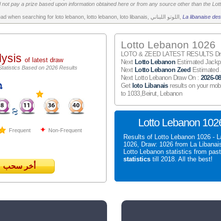
 not pay a prize based upon information obtained here or from any source other than the Lotte
All the above is worth to read when searching for loto lebanon, lotto lebanon, loto libanais, اللوتو اللبناني,
La libanaise des
Lotto Lebanon 1026
LOTO & ZEED LATEST RESULTS Draw
lysis
of latest draw
Next
Lotto Lebanon
Estimated Jack
Statistics Based on 2026 Results
Next
Lotto Lebanon Zeed
Estimated
Next Lotto Lebanon Draw On :
2026-08
Get
loto Libanais
results on your mob
to 1033,Beirut, Lebanon
Lotto Lebanon 1026
Frequent
Non-Frequent
Results of Lotto Lebanon 1026 - L
1026, Draw: 1026 from La Libanai
Lotto Lebanon statistics from pas
statistics
till 2018. All the best!
أخر سحب