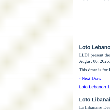
Loto Leban
LLDJ present the
August 06, 2026.
This draw is for
Next Draw -
Loto Lebanon 
Loto Libana
La Libanaise Des