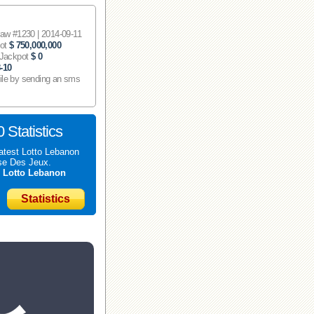
 #1230 | 2014-09-11
pot
$ 750,000,000
 Jackpot
$ 0
-10
ile by sending an sms
 Statistics
atest Lotto Lebanon
se Des Jeux.
t
Lotto Lebanon
Statistics