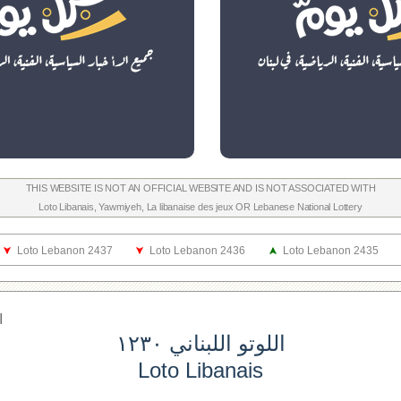
THIS WEBSITE IS NOT AN OFFICIAL WEBSITE AND IS NOT ASSOCIATED WITH
Loto Libanais
,
Yawmiyeh
,
La libanaise des jeux
OR
Lebanese National Lottery
Loto Lebanon 2437
Loto Lebanon 2436
Loto Lebanon 2435
ا
اللوتو اللبناني ١٢٣٠
Loto Libanais