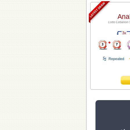
LATEST DRAW
Ana
Lotto Lebanon 
3x
Repeated