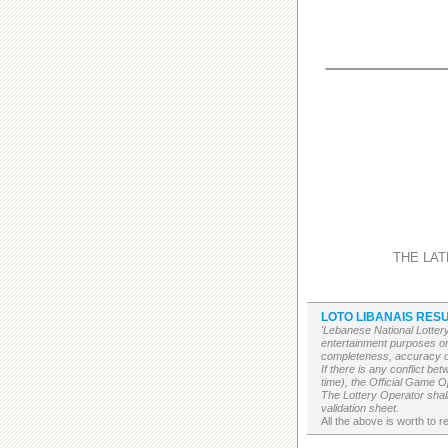
THE LAT
LOTO LIBANAIS RESU
'Lebanese National Lottery
entertainment purposes on
completeness, accuracy or 
If there is any conflict b
time), the Official Game Op
The Lottery Operator shall
validation sheet.