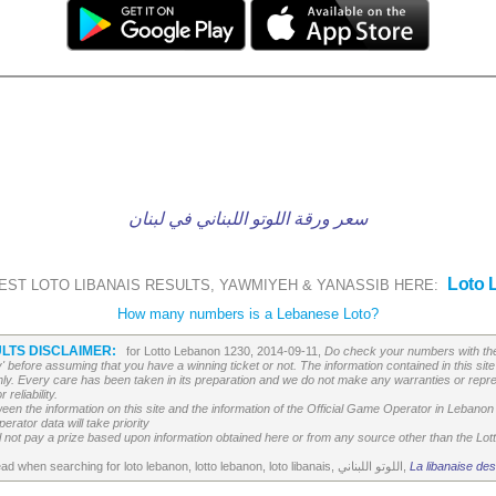
سعر ورقة اللوتو اللبناني في لبنان
Loto 
EST LOTO LIBANAIS RESULTS, YAWMIYEH & YANASSIB HERE:
How many numbers is a Lebanese Loto?
LTS DISCLAIMER:
for Lotto Lebanon 1230, 2014-09-11,
Do check your numbers with the
' before assuming that you have a winning ticket or not. The information contained in this site 
ly. Every care has been taken in its preparation and we do not make any warranties or repres
reliability.
etween the information on this site and the information of the Official Game Operator in Leban
erator data will take priority
 not pay a prize based upon information obtained here or from any source other than the Lotte
All the above is worth to read when searching for loto lebanon, lotto lebanon, loto libanais, اللوتو اللبناني,
La libanaise des