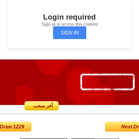
Login required
Sign in to access this content
SIGN IN
أخر سحب
 Draw 1229
Next Dra