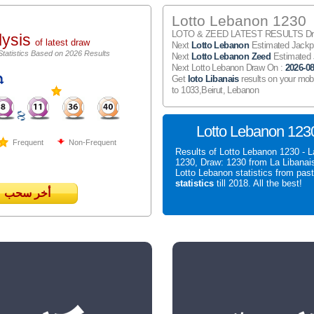
Lotto Lebanon 1230
LOTO & ZEED LATEST RESULTS Draw
lysis
of latest draw
Next
Lotto Lebanon
Estimated Jack
Statistics Based on 2026 Results
Next
Lotto Lebanon Zeed
Estimated
Next Lotto Lebanon Draw On :
2026-08
Get
loto Libanais
results on your mob
to 1033,Beirut, Lebanon
Lotto Lebanon 1230
Frequent
Non-Frequent
Results of Lotto Lebanon 1230 - L
1230, Draw: 1230 from La Libanai
Lotto Lebanon statistics from pas
statistics
till 2018. All the best!
أخر سحب