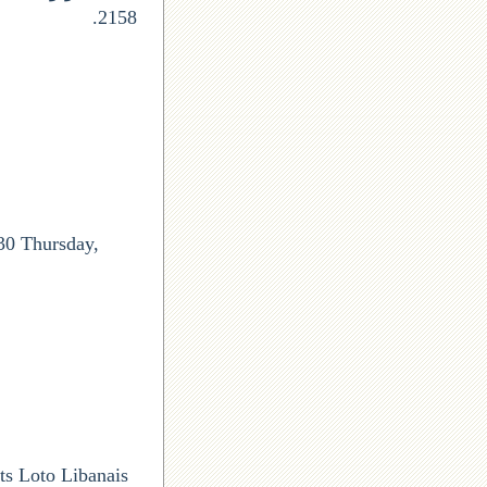
2158.
30 Thursday,
ts Loto Libanais