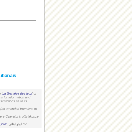
Libanais
 '
La libanaise des jeux
' or
is for information and
entations as to its
on (as amended from time to
ry Operator’s official prize
 jeux
, لوتو لبناني etc..