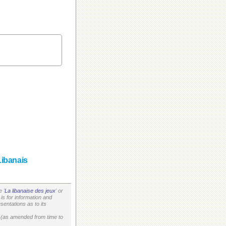
Libanais
 '
La libanaise des jeux
' or
is for information and
entations as to its
on (as amended from time to