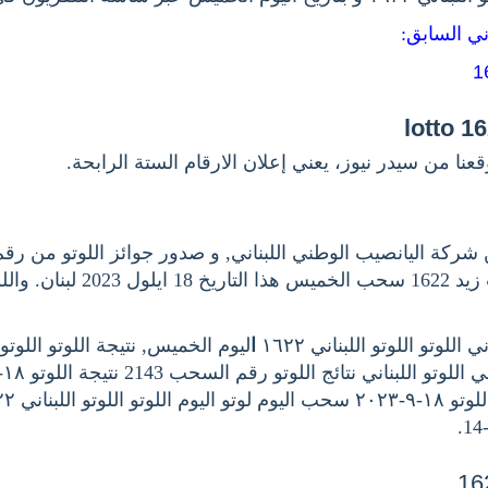
اني السابق
عنا من سيدر نيوز، يعني إعلان الارقام الستة الرابحة
وكما جوائز سحب زيد 1622 سحب الخميس ه
للوتو اللوتو اللبناني ١٦٢٢
ا