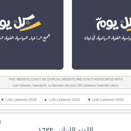
THIS WEBSITE IS NOT AN OFFICIAL WEBSITE AND IS NOT ASSOCIATED WITH
Loto Libanais
,
Yawmiyeh
,
La libanaise des jeux
OR
Lebanese National Lottery
Loto Lebanon 2436
Loto Lebanon 2435
Loto Lebanon 2434
ا
اللوتو اللبناني ١٦٢٢