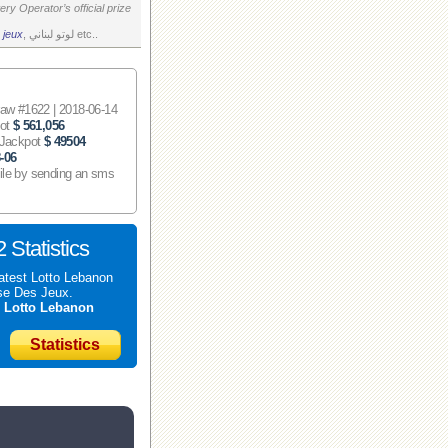
ry Operator’s official prize
 jeux
, لوتو لبناني etc..
 #1622 | 2018-06-14
pot
$ 561,056
 Jackpot
$ 49504
-06
ile by sending an sms
 Statistics
atest Lotto Lebanon
se Des Jeux.
t
Lotto Lebanon
Statistics