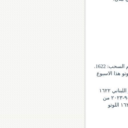
يصدر السحب عن شركة اليانصيب الوطني اللبناني, و صدور جوائز اللوتو من رقم السحب: 1622.
ذا التاريخ 18 ايلول 2023 لبنان. واللوتو هذا الاسبوع
ليوم الخميس, نتيجة اللوتو اللوتو اللبناني ١٦٢٢
نتائج آخر سحب في اللوتو اللبناني نتائج اللوتو رقم السحب 2143 نتيجة اللوتو ١٨-٩-٢٠٢٣ من
اللوتو 1622 نتائج اللوتو ١٨-٩-٢٠٢٣ سحب اليوم لوتو اليوم اللوتو اللوتو اللبناني ١٦٢٢ اللوتو