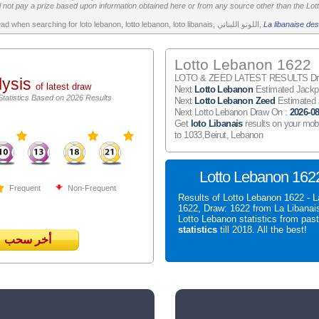
 not pay a prize based upon information obtained here or from any source other than the Lotte
All the above is worth to read when searching for loto lebanon, lotto lebanon, loto libanais, اللوتو اللبناني,
La libanaise des
Lotto Lebanon 1622
LOTO & ZEED LATEST RESULTS Draw
lysis
of latest draw
Next
Lotto Lebanon
Estimated Jack
Statistics Based on 2026 Results
Next
Lotto Lebanon Zeed
Estimated
Next Lotto Lebanon Draw On :
2026-08
Get
loto Libanais
results on your mob
to 1033,Beirut, Lebanon
Lotto Lebanon 1622
Frequent
Non-Frequent
Results of Lotto Lebanon 1622 - L
1622, Draw: 1622 from La Libanai
Lotto Lebanon statistics from pas
statistics
till 2018. All the best!
أخر سحب