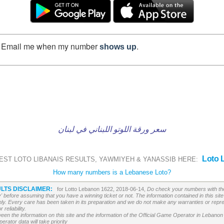
Email me when my number
.
shows up
سعر ورقة اللوتو اللبناني في لبنان
Loto 
EST LOTO LIBANAIS RESULTS, YAWMIYEH & YANASSIB HERE:
How many numbers is a Lebanese Loto?
LTS DISCLAIMER:
for Lotto Lebanon 1622, 2018-06-14,
Do check your numbers with the
' before assuming that you have a winning ticket or not. The information contained in this site 
ly. Every care has been taken in its preparation and we do not make any warranties or repres
reliability.
etween the information on this site and the information of the Official Game Operator in Leban
erator data will take priority