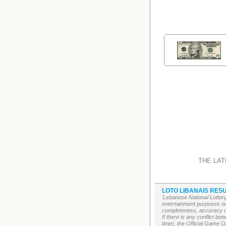
THE LAT
LOTO LIBANAIS RESU
'Lebanese National Lottery
entertainment purposes on
completeness, accuracy or 
If there is any conflict b
time), the Official Game Op