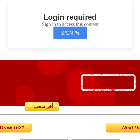
Login required
Sign in to access this content
SIGN IN
أخر سحب
 Draw 1621
Next Dra