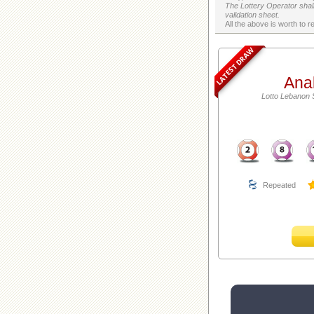
The Lottery Operator shall
validation sheet.
LATEST DRAW
Ana
Lotto Lebanon 
Repeated