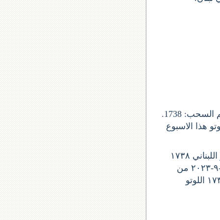
يصدر السحب عن شركة اليانصيب الوطني اللبناني, و صدور جوائز اللوتو من رقم السحب: 1738.
ذا التاريخ 18 ايلول 2023 لبنان. واللوتو هذا الاسبوع
ليوم الخميس, نتيجة اللوتو اللوتو اللبناني ١٧٣٨
نتائج آخر سحب في اللوتو اللبناني نتائج اللوتو رقم السحب 2143 نتيجة اللوتو ١٨-٩-٢٠٢٣ من
اللوتو 1738 نتائج اللوتو ١٨-٩-٢٠٢٣ سحب اليوم لوتو اليوم اللوتو اللوتو اللبناني ١٧٣٨ اللوتو