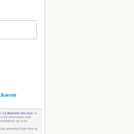
Libanais
 '
La libanaise des jeux
' or
is for information and
entations as to its
on (as amended from time to