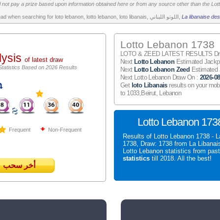
 not pay a prize based upon information obtained here or from any source other than the Lotte
All the above is worth to read when searching for loto lebanon, lotto lebanon, loto libanais, اللوتو اللبناني,
La libanaise des
Lotto Lebanon 1738
LOTO & ZEED LATEST RESULTS Draw
lysis
of latest draw
Next
Lotto Lebanon
Estimated Jack
Statistics Based on 2026 Results
Next
Lotto Lebanon Zeed
Estimated
Next Lotto Lebanon Draw On :
2026-08
Get
loto Libanais
results on your mob
to 1033,Beirut, Lebanon
Lotto Lebanon 1738
Frequent
Non-Frequent
Results of Lotto Lebanon 1738 - L
1738, Draw: 1738 from La Libanai
Lotto Lebanon statistics from pas
statistics
till 2018. All the best!
أخر سحب