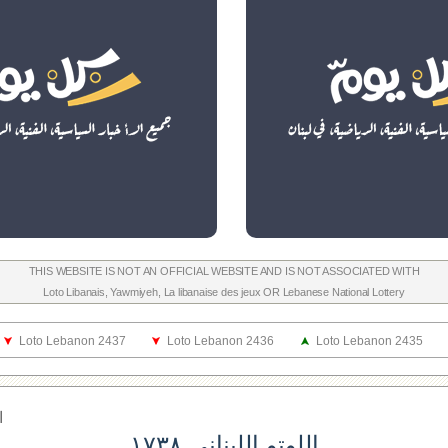
THIS WEBSITE IS NOT AN OFFICIAL WEBSITE AND IS NOT ASSOCIATED WITH
Loto Libanais
,
Yawmiyeh
,
La libanaise des jeux
OR
Lebanese National Lottery
Loto Lebanon 2437
Loto Lebanon 2436
Loto Lebanon 2435
ا
اللوتو اللبناني ١٧٣٨