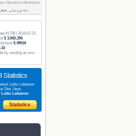
ry Operator’s official prize
 jeux
, لوتو لبناني etc..
 #1738 | 2019-07-25
pot
$ 3,960,396
 Jackpot
$ 49504
-10
ile by sending an sms
 Statistics
atest Lotto Lebanon
se Des Jeux.
t
Lotto Lebanon
Statistics