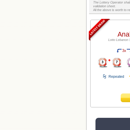
The Lottery Operator shall
validation sheet.
LATEST DRAW
Ana
Lotto Lebanon 
3x
Repeated