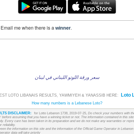
Email me when there is a
.
winner
سعر ورقة اللوتو اللبناني في لبنان
Loto 
EST LOTO LIBANAIS RESULTS, YAWMIYEH & YANASSIB HERE:
How many numbers is a Lebanese Loto?
LTS DISCLAIMER:
for Lotto Lebanon 1738, 2019-07-25,
Do check your numbers with the
' before assuming that you have a winning ticket or not. The information contained in this site 
ly. Every care has been taken in its preparation and we do not make any warranties or repres
reliability.
etween the information on this site and the information of the Official Game Operator in Leban
erator data will take priority