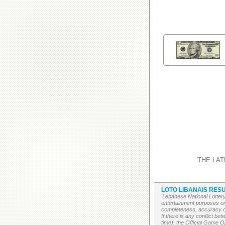
THE LAT
LOTO LIBANAIS RESU
'Lebanese National Lottery
entertainment purposes on
completeness, accuracy or 
If there is any conflict b
time), the Official Game Op