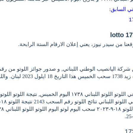
اني السابق
عنا من سيدر نيوز، يعني إعلان الارقام الستة الرابحة
وكما جوائز سحب زيد 1738 سحب الخميس ه
للوتو اللوتو اللبناني ١٧٣٨
ا