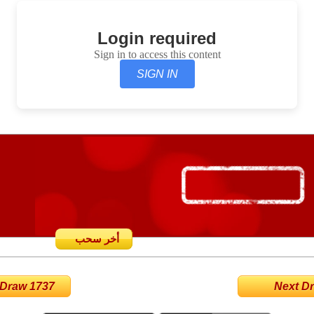
Login required
Sign in to access this content
SIGN IN
أخر سحب
 Draw 1737
Next Dra