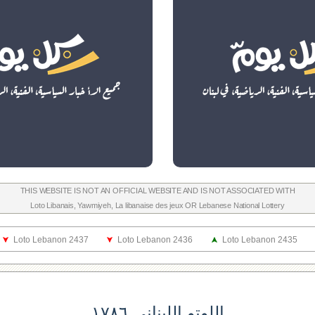
THIS WEBSITE IS NOT AN OFFICIAL WEBSITE AND IS NOT ASSOCIATED WITH
Loto Libanais
,
Yawmiyeh
,
La libanaise des jeux
OR
Lebanese National Lottery
Loto Lebanon 2437
Loto Lebanon 2436
Loto Lebanon 2435
اللوتو اللبناني ١٧٨٦