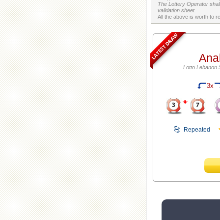
The Lottery Operator shall
validation sheet.
LATEST DRAW
Ana
Lotto Lebanon 
3x
Repeated