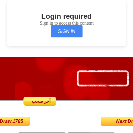
Login required
Sign in to access this content
SIGN IN
أخر سحب
 Draw 1785
Next Dra