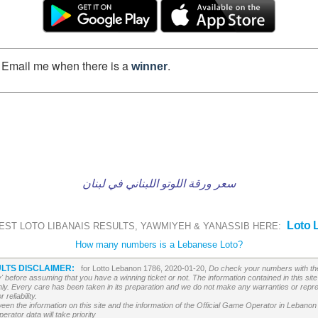
Email me when there is a
.
winner
سعر ورقة اللوتو اللبناني في لبنان
Loto 
EST LOTO LIBANAIS RESULTS, YAWMIYEH & YANASSIB HERE:
How many numbers is a Lebanese Loto?
LTS DISCLAIMER:
for Lotto Lebanon 1786, 2020-01-20,
Do check your numbers with the
' before assuming that you have a winning ticket or not. The information contained in this site 
ly. Every care has been taken in its preparation and we do not make any warranties or repres
reliability.
etween the information on this site and the information of the Official Game Operator in Leban
erator data will take priority