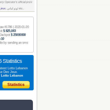
ry Operator’s official prize
 jeux
, لوتو لبناني etc..
 #1786 | 2020-01-20
pot
$ 825,083
 Jackpot
$ 25000000
-10
ile by sending an sms
 Statistics
atest Lotto Lebanon
se Des Jeux.
t
Lotto Lebanon
Statistics