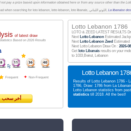
 not pay a prize based upon information obtained here or from any source other than the Lotte
All the above is worth to read when searching for loto lebanon, lotto lebanon, loto libanais, اللوتو اللبناني,
La libanaise des
Lotto Lebanon 1786
LOTO & ZEED LATEST RESULTS Draw
lysis
of latest draw
Next
Lotto Lebanon
Estimated Jack
Statistics Based on 2026 Results
Next
Lotto Lebanon Zeed
Estimated
Next Lotto Lebanon Draw On :
2026-08
Get
loto Libanais
results on your mob
to 1033,Beirut, Lebanon
Lotto Lebanon 1786
Frequent
Non-Frequent
Results of Lotto Lebanon 1786 - L
1786, Draw: 1786 from La Libanai
Lotto Lebanon statistics from pas
statistics
till 2018. All the best!
أخر سحب