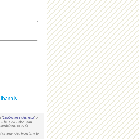
Libanais
 '
La libanaise des jeux
' or
is for information and
entations as to its
on (as amended from time to