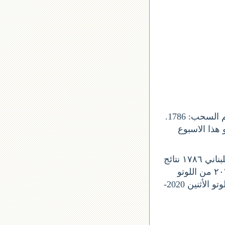
يصدر السحب عن شركة اليانصيب الوطني اللبناني, و صدور جوائز اللوتو من رقم السحب: 1786.
ريخ 18 ايلول 2023 لبنان. واللوتو هذا الاسبوع
ليوم الأثنين, نتيجة اللوتو اللوتو اللبناني ١٧٨٦ نتائج
آخر سحب في اللوتو اللبناني نتائج اللوتو رقم السحب 2143 نتيجة اللوتو ١٨-٩-٢٠٢٣ من اللوتو
1786 نتائج اللوتو ١٨-٩-٢٠٢٣ سحب اليوم لوتو اليوم اللوتو اللوتو اللبناني ١٧٨٦ اللوتو الأثنين 2020-