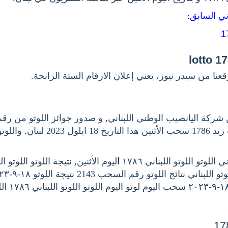
اني السابق
عنا من سيدر نيوز، يعني إعلان الارقام الستة الرابحة
وكما جوائز سحب زيد 1786 سحب الأثنين هذا التا
للوتو اللوتو اللبناني ١٧٨٦
ا