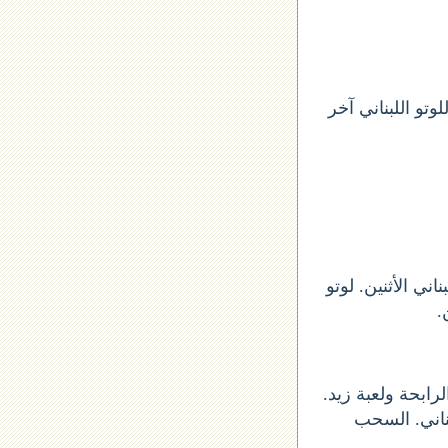
تو اللبناني آخر
تو ارقام السحب الأرقام الستة الاساسية الأثنين 2020-01-20 اللبناني الأثنين. لوتو
و للحصول على الأرقام الرابحة ولعبة زيد
بناني. السحب