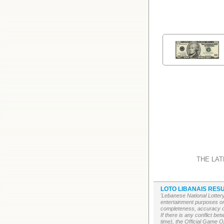
THE LAT
LOTO LIBANAIS RESU
'Lebanese National Lottery
entertainment purposes on
completeness, accuracy or 
If there is any conflict b
time), the Official Game Op