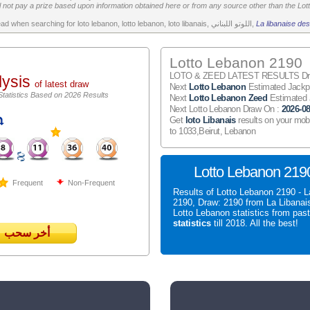
 not pay a prize based upon information obtained here or from any source other than the Lotte
All the above is worth to read when searching for loto lebanon, lotto lebanon, loto libanais, اللوتو اللبناني,
La libanaise des
Lotto Lebanon 2190
LOTO & ZEED LATEST RESULTS Draw
lysis
of latest draw
Next
Lotto Lebanon
Estimated Jack
Statistics Based on 2026 Results
Next
Lotto Lebanon Zeed
Estimated
Next Lotto Lebanon Draw On :
2026-08
Get
loto Libanais
results on your mob
to 1033,Beirut, Lebanon
Lotto Lebanon 2190
Frequent
Non-Frequent
Results of Lotto Lebanon 2190 - L
2190, Draw: 2190 from La Libanai
Lotto Lebanon statistics from pas
statistics
till 2018. All the best!
أخر سحب