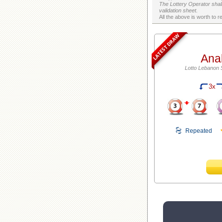
The Lottery Operator shall
validation sheet.
LATEST DRAW
Ana
Lotto Lebanon 
3x
Repeated