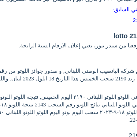
اني السابق
عنا من سيدر نيوز، يعني إعلان الارقام الستة الرابحة
وكما جوائز سحب زيد 2190 سحب الخميس ه
للوتو اللوتو اللبناني ٢١٩٠
ا