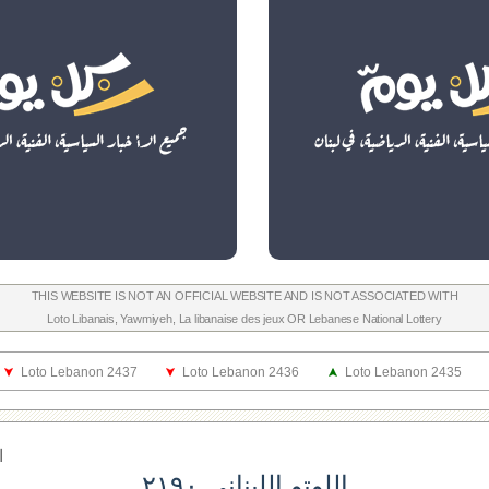
THIS WEBSITE IS NOT AN OFFICIAL WEBSITE AND IS NOT ASSOCIATED WITH
Loto Libanais
,
Yawmiyeh
,
La libanaise des jeux
OR
Lebanese National Lottery
Loto Lebanon 2437
Loto Lebanon 2436
Loto Lebanon 2435
ا
اللوتو اللبناني ٢١٩٠