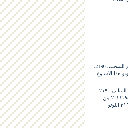
يصدر السحب عن شركة اليانصيب الوطني اللبناني, و صدور جوائز اللوتو من رقم السحب: 2190.
ذا التاريخ 18 ايلول 2023 لبنان. واللوتو هذا الاسبوع
ليوم الخميس, نتيجة اللوتو اللوتو اللبناني ٢١٩٠
نتائج آخر سحب في اللوتو اللبناني نتائج اللوتو رقم السحب 2143 نتيجة اللوتو ١٨-٩-٢٠٢٣ من
اللوتو 2190 نتائج اللوتو ١٨-٩-٢٠٢٣ سحب اليوم لوتو اليوم اللوتو اللوتو اللبناني ٢١٩٠ اللوتو