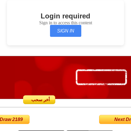
Login required
Sign in to access this content
SIGN IN
أخر سحب
 Draw 2189
Next Dra