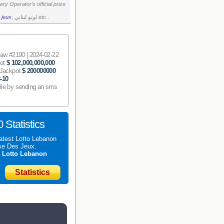
ry Operator’s official prize
 jeux
, لوتو لبناني etc..
 #2190 | 2024-02-22
pot
$ 102,000,000,000
 Jackpot
$ 200000000
-10
ile by sending an sms
 Statistics
atest Lotto Lebanon
se Des Jeux.
t
Lotto Lebanon
Statistics