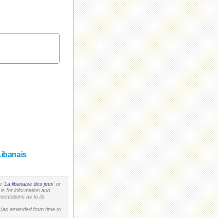
Libanais
 '
La libanaise des jeux
' or
is for information and
entations as to its
on (as amended from time to