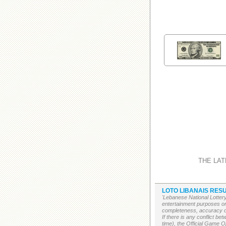
THE LAT
LOTO LIBANAIS RESU
'Lebanese National Lottery
entertainment purposes on
completeness, accuracy or 
If there is any conflict b
time), the Official Game Op