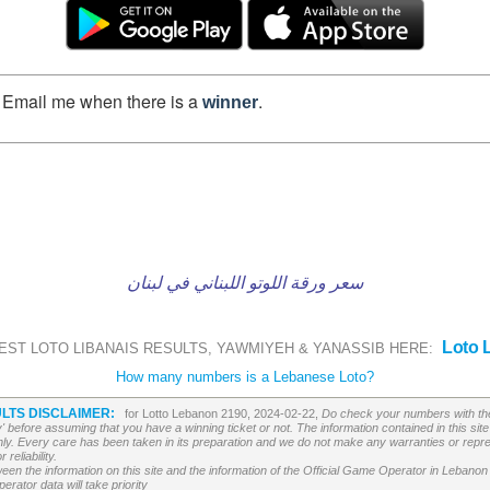
Email me when there is a
.
winner
سعر ورقة اللوتو اللبناني في لبنان
Loto 
EST LOTO LIBANAIS RESULTS, YAWMIYEH & YANASSIB HERE:
How many numbers is a Lebanese Loto?
LTS DISCLAIMER:
for Lotto Lebanon 2190, 2024-02-22,
Do check your numbers with the
' before assuming that you have a winning ticket or not. The information contained in this site 
ly. Every care has been taken in its preparation and we do not make any warranties or repres
reliability.
etween the information on this site and the information of the Official Game Operator in Leban
erator data will take priority