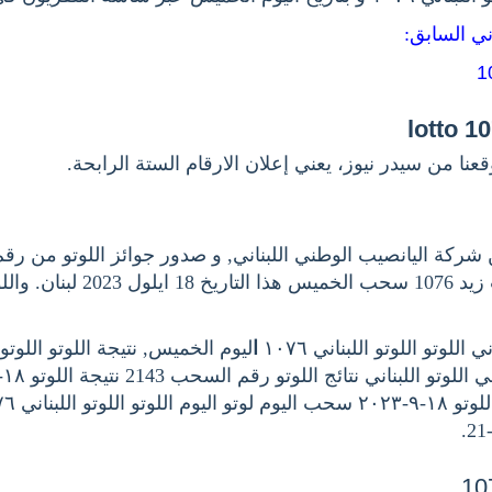
اني السابق
عنا من سيدر نيوز، يعني إعلان الارقام الستة الرابحة
وكما جوائز سحب زيد 1076 سحب الخميس ه
للوتو اللوتو اللبناني ١٠٧٦
ا