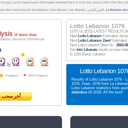
 not pay a prize based upon information obtained here or from any source other than the Lotte
All the above is worth to read when searching for loto lebanon, lotto lebanon, loto libanais, اللوتو اللبناني,
La libanaise des
Lotto Lebanon 1076
LOTO & ZEED LATEST RESULTS Draw
lysis
of latest draw
Next
Lotto Lebanon
Estimated Jack
Statistics Based on 2026 Results
Next
Lotto Lebanon Zeed
Estimated
Next Lotto Lebanon Draw On :
2026-08
Get
loto Libanais
results on your mob
to 1033,Beirut, Lebanon
Lotto Lebanon 1076
Frequent
Non-Frequent
Results of Lotto Lebanon 1076 - L
1076, Draw: 1076 from La Libanai
Lotto Lebanon statistics from pas
statistics
till 2018. All the best!
أخر سحب