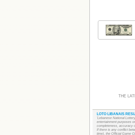
THE LAT
LOTO LIBANAIS RESU
'Lebanese National Lottery
entertainment purposes on
completeness, accuracy or 
If there is any conflict b
time), the Official Game Op