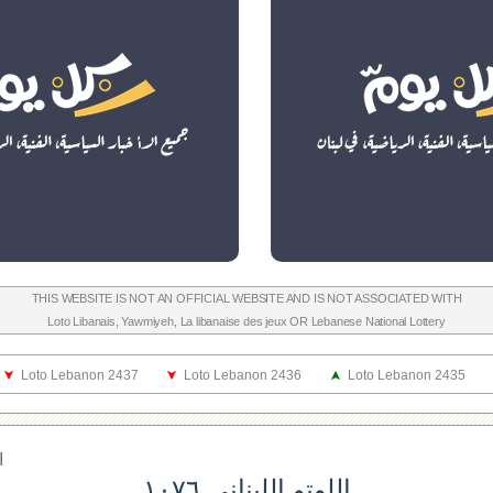
THIS WEBSITE IS NOT AN OFFICIAL WEBSITE AND IS NOT ASSOCIATED WITH
Loto Libanais
,
Yawmiyeh
,
La libanaise des jeux
OR
Lebanese National Lottery
Loto Lebanon 2437
Loto Lebanon 2436
Loto Lebanon 2435
ا
اللوتو اللبناني ١٠٧٦