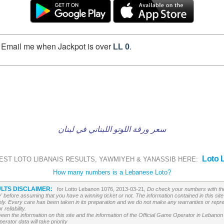
Email me when Jackpot is over
.
LL 0
سعر ورقة اللوتو اللبناني في لبنان
Loto 
EST LOTO LIBANAIS RESULTS, YAWMIYEH & YANASSIB HERE:
How many numbers is a Lebanese Loto?
LTS DISCLAIMER:
for Lotto Lebanon 1076, 2013-03-21,
Do check your numbers with the
' before assuming that you have a winning ticket or not. The information contained in this site 
ly. Every care has been taken in its preparation and we do not make any warranties or repres
reliability.
etween the information on this site and the information of the Official Game Operator in Leban
erator data will take priority