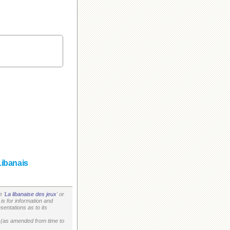
Libanais
 '
La libanaise des jeux
' or
is for information and
entations as to its
on (as amended from time to