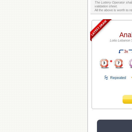
The Lottery Operator shall
validation sheet.
LATEST DRAW
Ana
Lotto Lebanon 
3x
Repeated