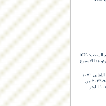
يصدر السحب عن شركة اليانصيب الوطني اللبناني, و صدور جوائز اللوتو من رقم السحب: 1076.
ذا التاريخ 18 ايلول 2023 لبنان. واللوتو هذا الاسبوع
ليوم الخميس, نتيجة اللوتو اللوتو اللبناني ١٠٧٦
نتائج آخر سحب في اللوتو اللبناني نتائج اللوتو رقم السحب 2143 نتيجة اللوتو ١٨-٩-٢٠٢٣ من
اللوتو 1076 نتائج اللوتو ١٨-٩-٢٠٢٣ سحب اليوم لوتو اليوم اللوتو اللوتو اللبناني ١٠٧٦ اللوتو