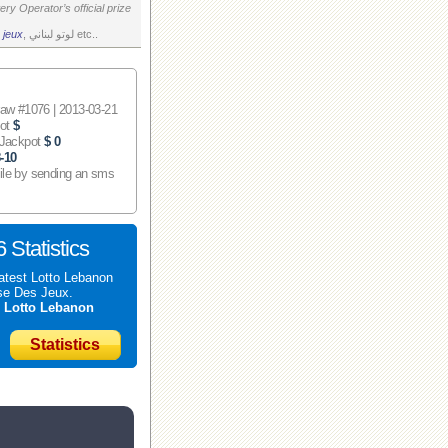
ry Operator’s official prize
 jeux
, لوتو لبناني etc..
 #1076 | 2013-03-21
pot
$
 Jackpot
$ 0
-10
ile by sending an sms
 Statistics
atest Lotto Lebanon
se Des Jeux.
t
Lotto Lebanon
Statistics