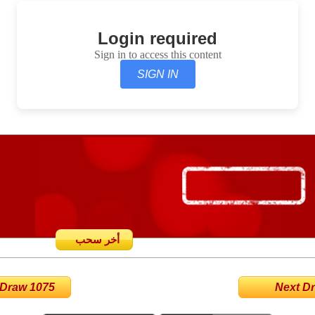
Login required
Sign in to access this content
SIGN IN
أخر سحب
 Draw 1075
Next Dra