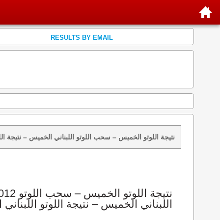
RESULTS BY EMAIL
نتائج سحب اللوتو 1012 الخميس 2012-08-09 – سحب zeed زيد loto 1012 loto 1012 نتيجة اللوتو الخميس – سحب اللوتو اللبناني الخم
اللبناني الخميس – نتيجة اللوتو اللبناني ا