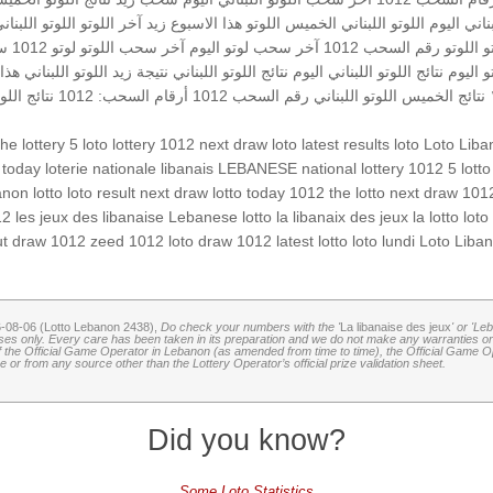
بناني اليوم
اللوتو اللبناني الخميس
اللوتو هذا الاسبوع
زيد
آخر اللوتو
اللوتو اللبن
و
اللوتو رقم السحب 1012
آخر سحب
لوتو اليوم
آخر سحب اللوتو
لوتو 1012
سح
 اليوم
نتائج اللوتو اللبناني اليوم
نتائج اللوتو اللبناني
نتيجة زيد
اللوتو اللبناني هذا
نتائج الخميس
اللوتو اللبناني رقم السحب 1012
أرقام السحب: 1012
نتائج الل
the lottery
5 loto
lottery 1012
next draw loto
latest results
loto
Loto Liba
t today
loterie nationale libanais
LEBANESE national lottery
1012 5
lotto
anon lotto
loto result
next draw
lotto today 1012
the lotto
next draw 101
12
les jeux des libanaise
Lebanese lotto
la libanaix des jeux
la lotto
loto
ut
draw 1012
zeed 1012
loto draw 1012
latest lotto
loto lundi
Loto Liba
6-08-06 (Lotto Lebanon 2438),
Do check your numbers with the '
La libanaise des jeux
' or 'Le
oses only. Every care has been taken in its preparation and we do not make any warranties or 
 of the Official Game Operator in Lebanon (as amended from time to time), the Official Game Ope
or from any source other than the Lottery Operator’s official prize validation sheet.
Did you know?
Some Loto Statistics