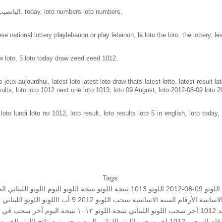
Loto in lebanon same as loto of lebanon, اليانصيب الوطني اللبناني, today, loto numbers loto numbers.
e national lottery playlebanon or play lebanon, la loto the loto, the lottery, le
w loto, 5 loto today draw zeed zeed 1012.
jeux aujourdhui, latest loto latest loto draw thats latest lotto, latest result 
sults, loto loto 1012 next one loto 1013, loto 09 August, loto 2012-08-09 loto 
to lundi loto no 1012, loto result, loto results loto 5 in english, loto today, 
Tags:
وتو 09-08-2012
اللوتو 1013
نتيجة اللوتو
نتيجة اللوتو اليوم
اللوتو اللبناني الخميس 9
الاساسة
الأرقام الستة الاساسية
سحب اللوتو 2012 9 أب
االلوتو
اللوتو اللبناني 1012 و نتائج زيد
1012
آخر سحب اللوتو اللبناني
نتيجة اللوتو ١٠١٢
نتيجة اليوم
آخر سحب في الل
قام السحب 1012
اخر سحب
اللوتو اللبناني اليوم
سحب زيد
نتائج اللوتو الخمي