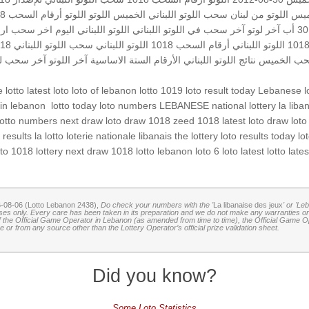
خميس
اللوتو من لبنان
سحب اللوتو اللبناني الخميس
اللوتو
اللوتو أرقام السحب 1018
آخر لوتو
آخر سحب في اللوتو اللبناني
اللوتو اللبناني اليوم
اخر سحب
ار
اللوتو اللبناني أرقام السحب 1018
اللوتو اللبناني
سحب اللوتو اللبناني
1018 ا
ب الخميس
نتائج اللوتو اللبناني
الأرقام الستة الاساسية
آخر اللوتو
آخر سحب لو
 lotto
latest loto
loto of lebanon
lotto 1019
loto result today
Lebanese l
la liba
LEBANESE national lottery
loto numbers
lotto today
‏
 in lebanon
lotto numbers
next draw loto
draw 1018
zeed 1018
latest loto draw
loto
o results
la lotto
loterie nationale libanais
the lottery
loto results today
lo
tto 1018
lottery
next draw 1018
lotto
lebanon loto
6 loto
latest lotto
lates
6-08-06 (Lotto Lebanon 2438),
Do check your numbers with the '
La libanaise des jeux
' or 'Le
oses only. Every care has been taken in its preparation and we do not make any warranties or 
 of the Official Game Operator in Lebanon (as amended from time to time), the Official Game Ope
or from any source other than the Lottery Operator’s official prize validation sheet.
Did you know?
Some Loto Statistics