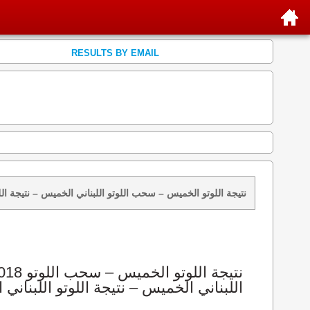
RESULTS BY EMAIL
نتائج سحب اللوتو 1018 الخميس 2012-08-30 – سحب zeed زيد loto 1018 loto 1018 نتيجة اللوتو الخميس – سحب اللوتو اللبناني الخم
اللبناني الخميس – نتيجة اللوتو اللبناني ا