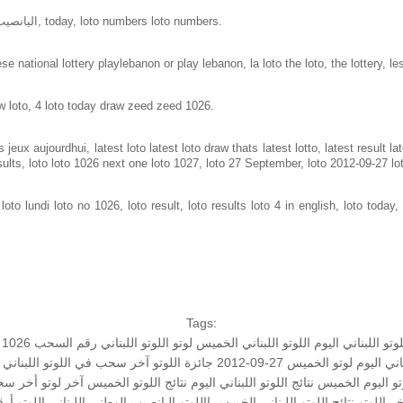
Loto in lebanon same as loto of lebanon, اليانصيب الوطني اللبناني, today, loto numbers loto numbers.
e national lottery playlebanon or play lebanon, la loto the loto, the lottery, le
w loto, 4 loto today draw zeed zeed 1026.
jeux aujourdhui, latest loto latest loto draw thats latest lotto, latest result 
sults, loto loto 1026 next one loto 1027, loto 27 September, loto 2012-09-27 l
to lundi loto no 1026, loto result, loto results loto 4 in english, loto today, 
Tags:
لوتو اللبناني اليوم
اللوتو اللبناني الخميس
لوتو
اللوتو اللبناني رقم السحب 1026
اني اليوم
لوتو الخميس 27-09-2012
جائزة اللوتو
آخر سحب في اللوتو اللبناني
تو اليوم الخميس
نتائج اللوتو اللبناني اليوم
نتائج اللوتو الخميس
آخر لوتو
أخر سح
ر اللوتو
نتائج اللوتو اللبناني الخميس
االلوتو
اليانصيب الوطني اللبناني
اللوتو أرق