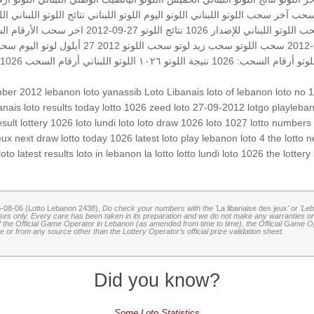
سحب
آخر سحب اللوتو اللبناني
اللوتو اليوم
اللوتو اللبناني
نتائج اللوتو اللبناني
الل
 اللوتو اللبناني للإصدار 1026
نتائج اللوتو 27-09-2012
اخر سحب
الأرقام ال
سحب اللوتو
سحب زيد لوتو
سحب اللوتو 2012 27 أيلول
لوتو اليوم
سحب
وتو
أرقام السحب: 1026
نتيجة اللوتو ١٠٢٦
اللوتو اللبناني أرقام السحب 1026
mber 2012
lebanon loto
yanassib
Loto Libanais
loto of lebanon
loto no 
banais
loto results today
lotto 1026
zeed
loto 27-09-2012
lotgo
playleba
esult
lottery 1026
loto lundi
loto
loto draw 1026
loto 1027
lotto numbers
eux
next draw
lotto today 1026
latest loto
play lebanon
loto 4
the lotto
n
loto
latest results
loto in lebanon
la lotto
lotto lundi
loto 1026
the lottery
6-08-06 (Lotto Lebanon 2438),
Do check your numbers with the '
La libanaise des jeux
' or 'Le
oses only. Every care has been taken in its preparation and we do not make any warranties or 
 of the Official Game Operator in Lebanon (as amended from time to time), the Official Game Ope
or from any source other than the Lottery Operator’s official prize validation sheet.
Did you know?
Some Loto Statistics