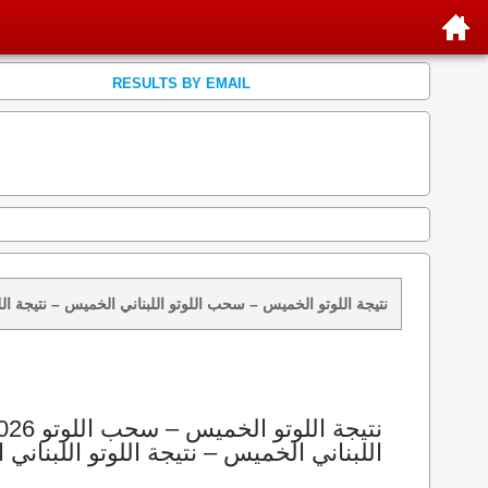
RESULTS BY EMAIL
نتائج سحب اللوتو 1026 الخميس 2012-09-27 – سحب zeed زيد loto 1026 loto 1026 نتيجة اللوتو الخميس – سحب اللوتو اللبناني الخم
اللبناني الخميس – نتيجة اللوتو اللبناني ا