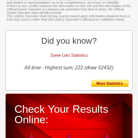
warranties or representations as to its completeness, accuracy or reliability.
If there is any conflict between the information on this site and the information of the
Official Game Operator in Lebanon (as amended from time to time), the Official
Game Operator data will take priority
The Lottery Operator shall not pay a prize based upon information obtained here or
from any source other than the Lottery Operator’s official prize validation sheet.
Did you know?
Some Loto Statistics
All-time - Highest sum: 222 (draw #2432)
More Statistics
Check Your Results
Online: