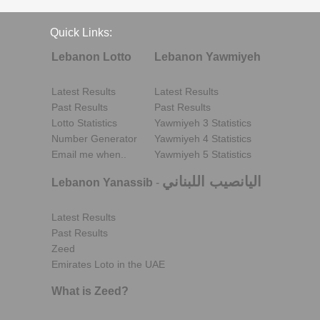
Quick Links:
Lebanon Lotto
Lebanon Yawmiyeh
Latest Results
Latest Results
Past Results
Past Results
Lotto Statistics
Yawmiyeh 3 Statistics
Number Generator
Yawmiyeh 4 Statistics
Email me when..
Yawmiyeh 5 Statistics
اليانصيب اللبناني
Lebanon Yanassib
-
Latest Results
Past Results
Zeed
Emirates Loto in the UAE
What is Zeed?