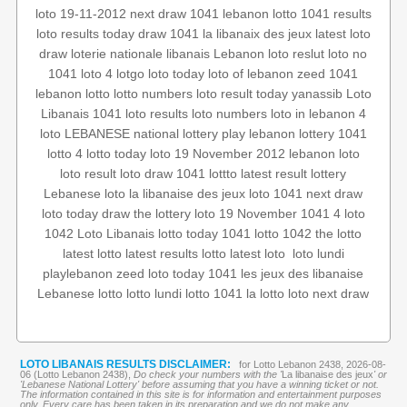
loto 19-11-2012
next draw 1041
lebanon lotto 1041 results
loto results today
draw 1041
la libanaix des jeux
latest loto
draw
loterie nationale libanais
Lebanon loto reslut
loto no
1041
loto 4
lotgo
loto today
loto of lebanon
zeed 1041
lebanon lotto
lotto numbers
loto result today
yanassib
Loto
Libanais 1041
loto results
loto numbers
loto in lebanon
4
loto
LEBANESE national lottery
play lebanon
lottery 1041
lotto 4
lotto today
loto 19 November 2012
lebanon loto
loto result
loto draw 1041
lottto
latest result
lottery
Lebanese loto
la libanaise des jeux
loto 1041
next draw
loto
today draw
the lottery
loto 19 November
1041 4
loto
1042
Loto Libanais
lotto today 1041
lotto 1042
the lotto
loto lundi
‏
latest loto
lotto
latest results
latest lotto
playlebanon
zeed
loto today 1041
les jeux des libanaise
Lebanese lotto
lotto lundi
lotto 1041
la lotto
loto
next draw
LOTO LIBANAIS RESULTS DISCLAIMER:
for Lotto Lebanon 2438, 2026-08-
06 (Lotto Lebanon 2438),
Do check your numbers with the '
La libanaise des jeux
' or
'Lebanese National Lottery' before assuming that you have a winning ticket or not.
The information contained in this site is for information and entertainment purposes
only. Every care has been taken in its preparation and we do not make any