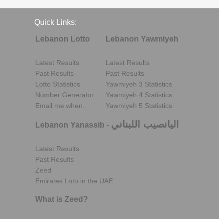
Quick Links:
Lebanon Lotto
Lebanon Yawmiyeh
Latest Results
Latest Results
Past Results
Past Results
Lotto Statistics
Yawmiyeh 3 Statistics
Number Generator
Yawmiyeh 4 Statistics
Email me when..
Yawmiyeh 5 Statistics
اليانصيب اللبناني
Lebanon Yanassib
-
Latest Results
Past Results
Zeed
Emirates Loto in the UAE
What is Zeed?