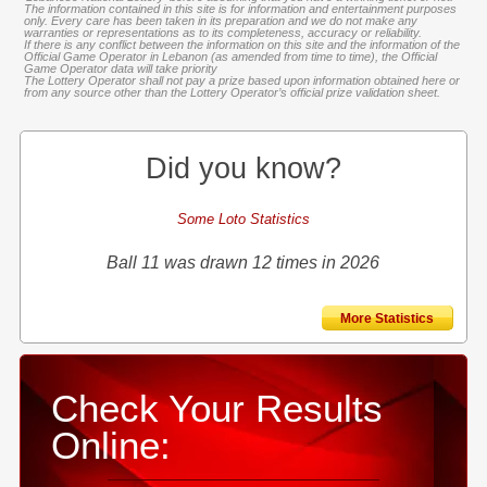
The information contained in this site is for information and entertainment purposes
only. Every care has been taken in its preparation and we do not make any
warranties or representations as to its completeness, accuracy or reliability.
If there is any conflict between the information on this site and the information of the
Official Game Operator in Lebanon (as amended from time to time), the Official
Game Operator data will take priority
The Lottery Operator shall not pay a prize based upon information obtained here or
from any source other than the Lottery Operator’s official prize validation sheet.
Did you know?
Some Loto Statistics
Ball 11 was drawn 12 times in 2026
More Statistics
Check Your Results
Online: