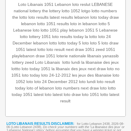
Loto Libanais 1051
Lebanon loto reslut
LEBANESE
national lottery
the lottery
lotto 1052
lotgo
lotto numbers
the lotto
loto results
latest results
lebanon loto
today draw
lebanon lotto 1051 results
loto in lebanon
lotto 5
Lebanese loto
lotto 1051
play lebanon
1051 5
Lebanese
lotto
lottery 1051
loto results today
la lotto
loto 24
December
lebanon lotto
lotto today
5 loto
loto 5
loto draw
1051
latest lotto
loto result
next draw 1051
zeed 1051
playlebanon
draw 1051
loterie nationale libanais
yanassib
la libanaise des jeux
lotto lundi
‏
Loto Libanais
zeed
lottery
lottto
loto today 1051
la libanaix des jeux
next draw
loto no
1051
loto today
loto 24-12-2012
les jeux des libanaise
loto
1052
loto
loto 24 December 2012
loto lundi
loto result
today
loto of lebanon
loto numbers
next draw loto
lotto
today 1051
latest loto
latest loto draw
loto 1051
lotto
latest
result
LOTO LIBANAIS RESULTS DISCLAIMER:
for Lotto Lebanon 2438, 2026-08-
06 (Lotto Lebanon 2438),
Do check your numbers with the '
La libanaise des jeux
' or
'Lebanese National Lottery' before assuming that you have a winning ticket or not.