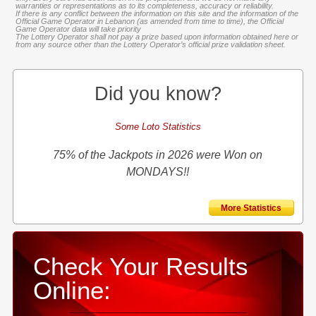
warranties or representations as to its completeness, accuracy or reliability.
If there is any conflict between the information on this site and the information of the
Official Game Operator in Lebanon (as amended from time to time), the Official
Game Operator data will take priority
The Lottery Operator shall not pay a prize based upon information obtained here or
from any source other than the Lottery Operator’s official prize validation sheet.
Did you know?
Some Loto Statistics
75% of the Jackpots in 2026 were Won on
MONDAYS!!
More Statistics
Check Your Results
Online: