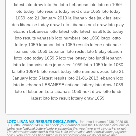
latest loto draw
loto
the lotto
Lebanese loto
loto no 1059
loto today
next draw 1059
loto results today
‏
loto today
1059
loto 21 January 2013
la libanaix des jeux
les jeux
des libanaise
today draw
Loto Libanais
next draw loto
play
lebanon
Lebanese lotto
latest lotto
latest result
lotto today
loto results
yanassib
loto numbers
loto 1060
lotgo
lottto
lottery 1059
lebanon lotto 1059 results
loterie nationale
libanais
loto 1059
Lebanon loto reslut
loto 5
playlebanon
lotto
lotto today 1059
5 loto
the lottery
loto lundi
lebanon
lotto
la libanaise des jeux
zeed 1059
lotto 1059
lotto 1060
la lotto
1059 5
loto result today
lotto numbers
zeed
loto 21
January
lotto 5
latest results
loto 21-01-2013
lebanon loto
loto in lebanon
LEBANESE national lottery
loto draw 1059
loto of lebanon
Loto Libanais 1059
next draw
lotto lundi
latest loto
loto result
lottery
draw 1059
LOTO LIBANAIS RESULTS DISCLAIMER:
for Lotto Lebanon 2438, 2026-08-
06 (Lotto Lebanon 2438),
Do check your numbers with the '
La libanaise des jeux
' or
'Lebanese National Lottery' before assuming that you have a winning ticket or not.
The information contained in this site is for information and entertainment purposes
only. Every care has been taken in its preparation and we do not make any