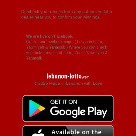
Do check your results from any authorized lotto
dealer near you to confirm your winnings.
We are live on Facebook:
Go like our facebook page: (
Lebanon Lotto,
Yawmiyeh & Yanassib
) Where you can check
your ticket results of Lotto, Zeed, Yawmiyeh &
Yanassib.
© 2026 Made in Lebanon with Love