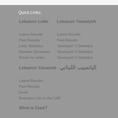
Quick Links:
Lebanon Lotto
Lebanon Yawmiyeh
Latest Results
Latest Results
Past Results
Past Results
Lotto Statistics
Yawmiyeh 3 Statistics
Number Generator
Yawmiyeh 4 Statistics
Email me when..
Yawmiyeh 5 Statistics
اليانصيب اللبناني
Lebanon Yanassib
-
Latest Results
Past Results
Zeed
Emirates Loto in the UAE
What is Zeed?