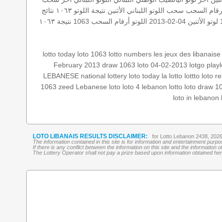
رقام السحب
سحب اللوتو اللبناني الأثنين
نتيجة اللوتو ١٠٦٣
نتائج
لوتو الأثنين 04-02-2013
اللوتو أرقام السحب 1063
نتيجة ١٠٦٣
lotto today
loto 1063
lotto numbers
les jeux des libanaise
February 2013
draw 1063
loto 04-02-2013
lotgo
play
LEBANESE national lottery
loto today
la lotto
lottto
loto r
1063
zeed
Lebanese loto
loto 4
lebanon lotto
loto draw 1
loto in lebanon
LOTO LIBANAIS RESULTS DISCLAIMER:
for Lotto Lebanon 2438, 202
The information contained in this site is for information and entertainment purp
If there is any conflict between the information on this site and the information
The Lottery Operator shall not pay a prize based upon information obtained here 