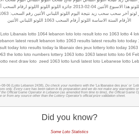
للوتو هذا الاسبوع
الأثنين 04-02-2013
جائزة اللوتو
اللوتو
االلوتو
ارقام السحب
أ
لوتو
آخر سحب
سحب زيد
نتيجة اليوم
اللوتو اللبناني الأثنين
رقم السحب: 1063
الأرقام الستة الاساسة
اللوتو أرقام السحب 1063
اللوتو اللبناني الأثنين
Loto Libanais
lotto 1064
lebanon loto
loto result
loto no 1063
lotto 4
lo
lebanon
latest result
lebanon lotto 1063 results
latest results
loto today
esult today
loto results today
la libanaix des jeux
lottery
lotto today 1063
063
the lotto
loto numbers
lottery 1063
lotto 1063
latest lotto
loto 04 Fe
Leb
Lebanese lotto
latest loto
lotto lundi
zeed 1063
‏
next draw loto
lotto
6-08-06 (Lotto Lebanon 2438),
Do check your numbers with the '
La libanaise des jeux
' or 'Le
oses only. Every care has been taken in its preparation and we do not make any warranties or 
 of the Official Game Operator in Lebanon (as amended from time to time), the Official Game Ope
or from any source other than the Lottery Operator’s official prize validation sheet.
Did you know?
Some Loto Statistics