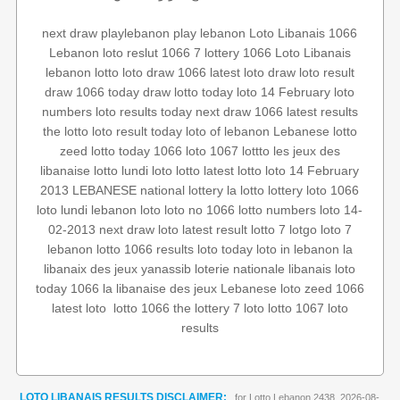
next draw
playlebanon
play lebanon
Loto Libanais 1066
Lebanon loto reslut
1066 7
lottery 1066
Loto Libanais
lebanon lotto
loto draw 1066
latest loto draw
loto result
draw 1066
today draw
lotto today
loto 14 February
loto
numbers
loto results today
next draw 1066
latest results
the lotto
loto result today
loto of lebanon
Lebanese lotto
zeed
lotto today 1066
loto 1067
lottto
les jeux des
libanaise
lotto lundi
loto
lotto
latest lotto
loto 14 February
2013
LEBANESE national lottery
la lotto
lottery
loto 1066
loto lundi
lebanon loto
loto no 1066
lotto numbers
loto 14-
02-2013
next draw loto
latest result
lotto 7
lotgo
loto 7
lebanon lotto 1066 results
loto today
loto in lebanon
la
libanaix des jeux
yanassib
loterie nationale libanais
loto
today 1066
la libanaise des jeux
Lebanese loto
zeed 1066
loto
lotto 1067
7 loto
the lottery
lotto 1066
‏
latest loto
results
LOTO LIBANAIS RESULTS DISCLAIMER:
for Lotto Lebanon 2438, 2026-08-