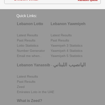
Quick Links:
Lebanon Lotto
Lebanon Yawmiyeh
Latest Results
Latest Results
Past Results
Past Results
Lotto Statistics
Yawmiyeh 3 Statistics
Number Generator
Yawmiyeh 4 Statistics
Email me when..
Yawmiyeh 5 Statistics
اليانصيب اللبناني
Lebanon Yanassib
-
Latest Results
Past Results
Zeed
Emirates Loto in the UAE
What is Zeed?