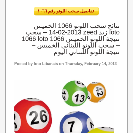
تفاصيل سحب اللوتو رقم ١٠٦٦
نتائج سحب اللوتو 1066 الخميس
2013-02-14 – سحب zeed زيد loto
1066 loto 1066 نتيجة اللوتو الخميس
– سحب اللوتو اللبناني الخميس –
نتيجة اللوتو اللبناني اليوم
Posted by
loto Libanais
on Thursday, February 14, 2013