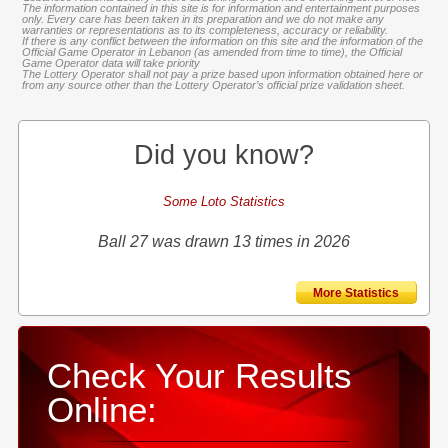
The information contained in this site is for information and entertainment purposes
only. Every care has been taken in its preparation and we do not make any
warranties or representations as to its completeness, accuracy or reliability.
If there is any conflict between the information on this site and the information of the
Official Game Operator in Lebanon (as amended from time to time), the Official
Game Operator data will take priority
The Lottery Operator shall not pay a prize based upon information obtained here or
from any source other than the Lottery Operator’s official prize validation sheet.
Did you know?
Some Loto Statistics
Ball 27 was drawn 13 times in 2026
More Statistics
Check Your Results
Online: