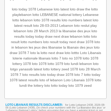
loto today 1078
Lebanese loto
latest loto draw
the lotto
playlebanon
lotto
LEBANESE national lottery
Lebanese
lotto
lebanon lotto 1078 results
loto numbers
latest loto
latest result
loto 28-03-2013
Lebanon loto reslut
play
lebanon
loto 28 March 2013
la libanaise des jeux
loto
results today
today draw
next draw
lebanon lotto
loto
result
lotto numbers
loto result today
next draw 1078
loto
in lebanon
les jeux des libanaise
la libanaix des jeux
loto
draw 1078
7 loto
la lotto
next draw loto
lottto
Loto Libanais
loterie nationale libanais
lotto 7
loto no 1078
lotto 1078
lottery 1078
loto 1078
lotto 1079
loto lundi
lebanon loto
lotgo
yanassib
latest lotto
lottery
zeed 1078
loto 28 March
1078 7
loto results
loto today
draw 1078
loto 7
lotto today
1078
latest results
loto of lebanon
Loto Libanais 1078
lotto
lundi
the lottery
loto
lotto today
loto 1079
zeed
LOTO LIBANAIS RESULTS DISCLAIMER:
for Lotto Lebanon 2438, 2026-08-
06 (Lotto Lebanon 2438),
Do check your numbers with the '
La libanaise des jeux
' or
'Lebanese National Lottery' before assuming that you have a winning ticket or not.