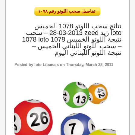
تفاصيل سحب اللوتو رقم ١٠٧٨
نتائج سحب اللوتو 1078 الخميس
2013-03-28 – سحب zeed زيد loto
1078 loto 1078 نتيجة اللوتو الخميس
– سحب اللوتو اللبناني الخميس –
نتيجة اللوتو اللبناني اليوم
Posted by
loto Libanais
on Thursday, March 28, 2013