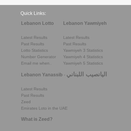
Quick Links:
Lebanon Lotto
Lebanon Yawmiyeh
Latest Results
Latest Results
Past Results
Past Results
Lotto Statistics
Yawmiyeh 3 Statistics
Number Generator
Yawmiyeh 4 Statistics
Email me when..
Yawmiyeh 5 Statistics
اليانصيب اللبناني
Lebanon Yanassib
-
Latest Results
Past Results
Zeed
Emirates Loto in the UAE
What is Zeed?