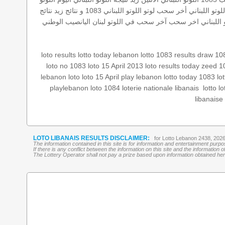
تو اللبناني
أخر سحب لوتو
اللوتو اللبناني 1083 و نتائج زيد
نتائج
للبناني
اخر سحب
آخر سحب في اللوتو
لبنان
اليانصيب الوطني
loto results
lotto today
lebanon lotto 1083 results
draw 10
loto no 1083
loto 15 April 2013
loto results today
zeed 1
lebanon loto
loto 15 April
play lebanon
lotto today 1083
lo
lo
lotto
‏
loterie nationale libanais
loto 1084
playlebanon
libanaise
LOTO LIBANAIS RESULTS DISCLAIMER:
for Lotto Lebanon 2438, 202
The information contained in this site is for information and entertainment purp
If there is any conflict between the information on this site and the information
The Lottery Operator shall not pay a prize based upon information obtained here 