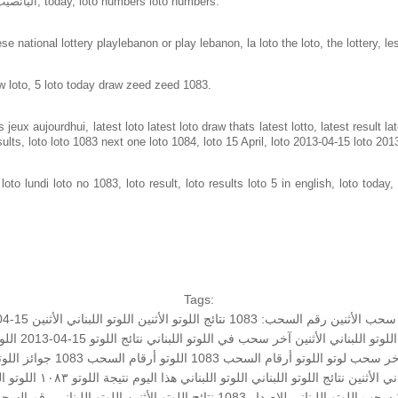
Loto in lebanon same as loto of lebanon, اليانصيب الوطني اللبناني, today, loto numbers loto numbers.
e national lottery playlebanon or play lebanon, la loto the loto, the lottery, le
w loto, 5 loto today draw zeed zeed 1083.
jeux aujourdhui, latest loto latest loto draw thats latest lotto, latest result 
ults, loto loto 1083 next one loto 1084, loto 15 April, loto 2013-04-15 loto 20
to lundi loto no 1083, loto result, loto results loto 5 in english, loto today, 
Tags:
سحب الأثنين
رقم السحب: 1083
نتائج اللوتو الأثنين
اللوتو اللبناني الأثنين 15-04-2013
وتو اللبناني الأثنين
آخر سحب في اللوتو اللبناني
نتائج اللوتو 15-04-2013
اللو
خر سحب لوتو
اللوتو أرقام السحب 1083
اللوتو أرقام السحب 1083
جوائز اللوت
اني الأثنين
نتائج اللوتو اللبناني
اللوتو اللبناني هذا اليوم
نتيجة اللوتو ١٠٨٣
اللوتو الي
سحب اللوتو اللبناني للإصدار 1083
نتائج اللوتو الأثنين
اللوتو اللبناني رقم السحب 3