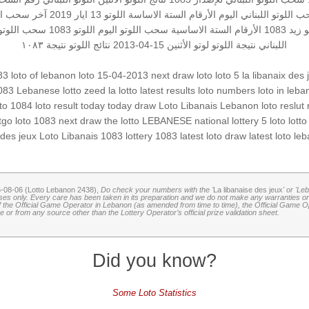
 اللوتو اللبناني اليوم
الأرقام الستة الاساسة
اللوتو 13 ايار 2019
آخر سحب اللو
و
زيد 1083
الأرقام الستة الاساسية
سحب اللوتو اليوم
اللوتو 1083
سحب اللوتو ا
اللبناني
نتيجة اللوتو
لوتو الأثنين 15-04-2013
نتائج اللوتو
نتيجة ١٠٨٣
83
loto of lebanon
loto 15-04-2013
next draw loto
loto 5
la libanaix des 
083
Lebanese lotto
zeed
la lotto
latest results
loto numbers
loto in leb
tto 1084
loto result today
today draw
Loto Libanais
Lebanon loto reslut
tgo
loto 1083
next draw
the lotto
LEBANESE national lottery
5 loto
lotto
 des jeux
Loto Libanais 1083
lottery 1083
latest loto draw
latest loto
leb
6-08-06 (Lotto Lebanon 2438),
Do check your numbers with the '
La libanaise des jeux
' or 'Le
oses only. Every care has been taken in its preparation and we do not make any warranties or 
 of the Official Game Operator in Lebanon (as amended from time to time), the Official Game Ope
or from any source other than the Lottery Operator’s official prize validation sheet.
Did you know?
Some Loto Statistics