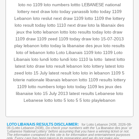
loto no 1109
loto numbers
lottto
LEBANESE national
lottery
next draw
loto today
yanassib
lotto today 1109
Lebanon loto reslut
next draw 1109
lotto 1109
the lottery
loto result today
lotto 1110
next draw loto
la libanaix des
jeux
the lotto
lebanon lotto
loto results today
loto draw
1109
draw 1109
zeed 1109
today draw
loto 15-07-2013
play lebanon
lotto today
la libanaise des jeux
loto results
loto of lebanon
lotto
Loto Libanais 1109
loto 1109
Loto
latest lotto
‏
la lotto
loto 1110
lotto lundi
loto lundi
Libanais
latest loto draw
loto result
lebanon loto
lottery
latest loto
zeed
loto 15 July
latest result
loto
loto in lebanon
1109 5
loterie nationale libanais
lebanon lotto 1109 results
lottery
1109
lotto numbers
lotgo
loto today 1109
les jeux des
libanaise
loto 15 July 2013
latest results
Lebanese loto
Lebanese lotto
lotto 5
loto 5
5 loto
playlebanon
LOTO LIBANAIS RESULTS DISCLAIMER:
for Lotto Lebanon 2438, 2026-08-
06 (Lotto Lebanon 2438),
Do check your numbers with the '
La libanaise des jeux
' or
'Lebanese National Lottery' before assuming that you have a winning ticket or not.
The information contained in this site is for information and entertainment purposes
only. Every care has been taken in its preparation and we do not make any