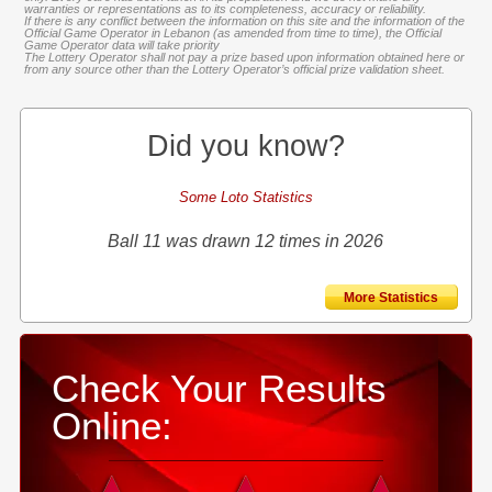
warranties or representations as to its completeness, accuracy or reliability.
If there is any conflict between the information on this site and the information of the
Official Game Operator in Lebanon (as amended from time to time), the Official
Game Operator data will take priority
The Lottery Operator shall not pay a prize based upon information obtained here or
from any source other than the Lottery Operator’s official prize validation sheet.
Did you know?
Some Loto Statistics
Ball 11 was drawn 12 times in 2026
More Statistics
Check Your Results
Online: