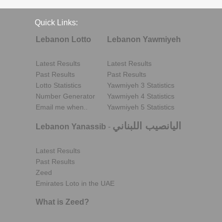
Quick Links:
Lebanon Lotto
Lebanon Yawmiyeh
Latest Results
Latest Results
Past Results
Past Results
Lotto Statistics
Yawmiyeh 3 Statistics
Number Generator
Yawmiyeh 4 Statistics
Email me when..
Yawmiyeh 5 Statistics
اليانصيب اللبناني
Lebanon Yanassib
-
Latest Results
Past Results
Zeed
Emirates Loto in the UAE
What is Zeed?