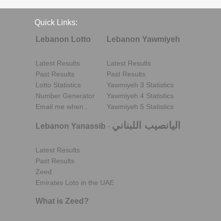
Quick Links:
Lebanon Lotto
Lebanon Yawmiyeh
Latest Results
Latest Results
Past Results
Past Results
Lotto Statistics
Yawmiyeh 3 Statistics
Number Generator
Yawmiyeh 4 Statistics
Email me when..
Yawmiyeh 5 Statistics
اليانصيب اللبناني
Lebanon Yanassib
-
Latest Results
Past Results
Zeed
Emirates Loto in the UAE
What is Zeed?