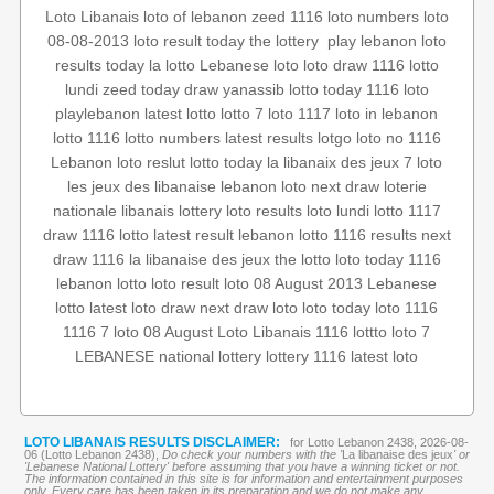
Loto Libanais
loto of lebanon
zeed 1116
loto numbers
loto
loto
play lebanon
‏
the lottery
loto result today
08-08-2013
results today
la lotto
Lebanese loto
loto draw 1116
lotto
lundi
zeed
today draw
yanassib
lotto today 1116
loto
playlebanon
latest lotto
lotto 7
loto 1117
loto in lebanon
lotto 1116
lotto numbers
latest results
lotgo
loto no 1116
Lebanon loto reslut
lotto today
la libanaix des jeux
7 loto
les jeux des libanaise
lebanon loto
next draw
loterie
nationale libanais
lottery
loto results
loto lundi
lotto 1117
draw 1116
lotto
latest result
lebanon lotto 1116 results
next
draw 1116
la libanaise des jeux
the lotto
loto today 1116
lebanon lotto
loto result
loto 08 August 2013
Lebanese
lotto
latest loto draw
next draw loto
loto today
loto 1116
1116 7
loto 08 August
Loto Libanais 1116
lottto
loto 7
LEBANESE national lottery
lottery 1116
latest loto
LOTO LIBANAIS RESULTS DISCLAIMER:
for Lotto Lebanon 2438, 2026-08-
06 (Lotto Lebanon 2438),
Do check your numbers with the '
La libanaise des jeux
' or
'Lebanese National Lottery' before assuming that you have a winning ticket or not.
The information contained in this site is for information and entertainment purposes
only. Every care has been taken in its preparation and we do not make any