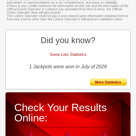
warranties or representations as to its completeness, accuracy or reliability.
If there is any conflict between the information on this site and the information of the
Official Game Operator in Lebanon (as amended from time to time), the Official
Game Operator data will take priority
The Lottery Operator shall not pay a prize based upon information obtained here or
from any source other than the Lottery Operator’s official prize validation sheet.
Did you know?
Some Loto Statistics
1 Jackpots were won in July of 2026
More Statistics
Check Your Results
Online: