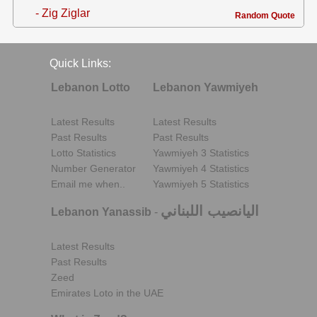
- Zig Ziglar
Random Quote
Quick Links:
Lebanon Lotto
Lebanon Yawmiyeh
Latest Results
Latest Results
Past Results
Past Results
Lotto Statistics
Yawmiyeh 3 Statistics
Number Generator
Yawmiyeh 4 Statistics
Email me when..
Yawmiyeh 5 Statistics
اليانصيب اللبناني
Lebanon Yanassib
-
Latest Results
Past Results
Zeed
Emirates Loto in the UAE