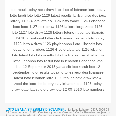
lotto today
loto of lebanon
‏
next draw loto
loto result today
lotto lundi
loto
lotto 1126
latest results
la libanaise des jeux
lottery 1126
4 loto
loto no 1126
lotto today 1126
Lebanese
lotto
lotto 1127
next draw 1126
la lotto
lotgo
zeed 1126
loto 1127
loto draw 1126
lottery
loterie nationale libanais
LEBANESE national lottery
la libanaix des jeux
loto today
1126
lotto 4
draw 1126
playlebanon
Loto Libanais
loto
today
lotto numbers
1126 4
Loto Libanais 1126
lebanon
loto
latest loto
loto results
loto lundi
latest result
lebanon
lotto
Lebanon loto reslut
loto in lebanon
Lebanese loto
loto 12 September 2013
yanassib
loto result
loto 12
September
loto results today
lotto
les jeux des libanaise
latest lotto
lebanon lotto 1126 results
next draw
loto 4
zeed
the lotto
the lottery
play lebanon
loto 1126
today
draw
lottto
latest loto draw
loto 12-09-2013
loto numbers
LOTO LIBANAIS RESULTS DISCLAIMER:
for Lotto Lebanon 2437, 2026-08-
03 (Lotto Lebanon 2437),
Do check your numbers with the '
La libanaise des jeux
' or
'Lebanese National Lottery' before assuming that you have a winning ticket or not.