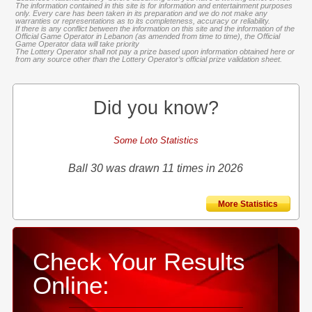
The information contained in this site is for information and entertainment purposes
only. Every care has been taken in its preparation and we do not make any
warranties or representations as to its completeness, accuracy or reliability.
If there is any conflict between the information on this site and the information of the
Official Game Operator in Lebanon (as amended from time to time), the Official
Game Operator data will take priority
The Lottery Operator shall not pay a prize based upon information obtained here or
from any source other than the Lottery Operator’s official prize validation sheet.
Did you know?
Some Loto Statistics
Ball 30 was drawn 11 times in 2026
More Statistics
Check Your Results
Online: