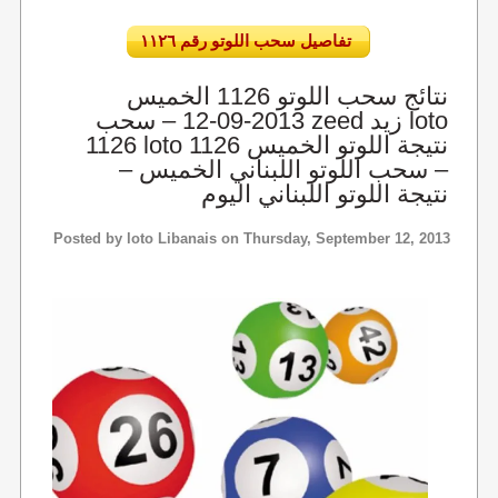
تفاصيل سحب اللوتو رقم ١١٢٦
نتائج سحب اللوتو 1126 الخميس
2013-09-12 – سحب zeed زيد loto
1126 loto 1126 نتيجة اللوتو الخميس
– سحب اللوتو اللبناني الخميس –
نتيجة اللوتو اللبناني اليوم
Posted by
loto Libanais
on Thursday, September 12, 2013