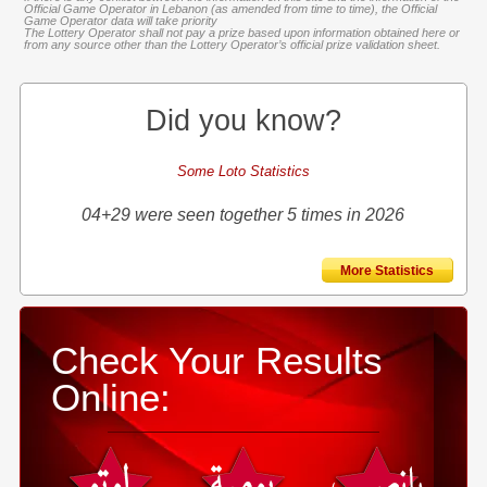
Official Game Operator in Lebanon (as amended from time to time), the Official
Game Operator data will take priority
The Lottery Operator shall not pay a prize based upon information obtained here or
from any source other than the Lottery Operator’s official prize validation sheet.
Did you know?
Some Loto Statistics
04+29 were seen together 5 times in 2026
More Statistics
Check Your Results
Online: