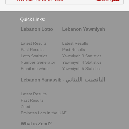
Quick Links:
Lebanon Lotto
Lebanon Yawmiyeh
Latest Results
Latest Results
Past Results
Past Results
Lotto Statistics
Yawmiyeh 3 Statistics
Number Generator
Yawmiyeh 4 Statistics
Email me when..
Yawmiyeh 5 Statistics
اليانصيب اللبناني
Lebanon Yanassib
-
Latest Results
Past Results
Zeed
Emirates Loto in the UAE
What is Zeed?