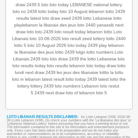
draw 2439
5 loto
loto today
LEBANESE national lottery
loto no 2439
lotto today
loto 10 August
lebanon lotto 2439
results
latest loto draw
zeed 2439
lotto
Lebanese lotto
playlebanon
la libanaix des jeux
loto 2440
yanassib
next
draw loto
loto 2439
loto result today
lebanon lotto
Loto
Libanais
loto 10-08-2026
loto result
zeed
lottery
lotto 2440
lotto 5
loto 10 August 2026
loto today 2439
play lebanon
la libanaise des jeux
lotto 2439
lotgo
lotto numbers
Loto
Libanais 2439
loto
loto draw 2439
the lotto
Lebanese loto
loto results today
loto results
lebanon loto
today draw
lotto
lundi
next draw 2439
les jeux des libanaise
lottto
la lotto
loto in lebanon
latest result
lotto today 2439
latest lotto
the
lottery
lottery 2439
loto numbers
Lebanon loto reslut
2439 5
next draw
loto of lebanon
loto 5
LOTO LIBANAIS RESULTS DISCLAIMER:
for Lotto Lebanon 2438, 2026-08-
06 (Lotto Lebanon 2438),
Do check your numbers with the '
La libanaise des jeux
' or
'Lebanese National Lottery' before assuming that you have a winning ticket or not.
The information contained in this site is for information and entertainment purposes
only. Every care has been taken in its preparation and we do not make any
warranties or representations as to its completeness, accuracy or reliability.
If there is any conflict between the information on this site and the information of the