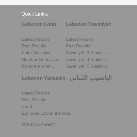
Quick Links:
Lebanon Lotto
Lebanon Yawmiyeh
Latest Results
Latest Results
Past Results
Past Results
Lotto Statistics
Yawmiyeh 3 Statistics
Number Generator
Yawmiyeh 4 Statistics
Email me when..
Yawmiyeh 5 Statistics
اليانصيب اللبناني
Lebanon Yanassib
-
Latest Results
Past Results
Zeed
Emirates Loto in the UAE
What is Zeed?