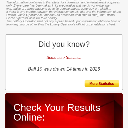
The information contained in this site is for information and entertainment purposes
only. Every care has been taken in its preparation and we do not make any
warranties or representations as to its completeness, accuracy or reliability.
If there is any conflict between the information on this site and the information of the
Official Game Operator in Lebanon (as amended from time to time), the Official
Game Operator data will take priority
The Lottery Operator shall not pay a prize based upon information obtained here or
from any source other than the Lottery Operator’s official prize validation sheet.
Did you know?
Some Loto Statistics
Ball 10 was drawn 14 times in 2026
More Statistics
Check Your Results
Online: