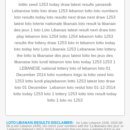
lottto
zeed 1253
today draw
latest results
yanassib
Lebanese lotto
loto draw 1253
lebanon lotto
loto numbers
loto results today
loto results
next draw
next draw 1253
latest loto
loterie nationale libanais
loto result
la libanaix
des jeux
1 loto
Loto Libanais
latest result
next draw loto
play lebanon
loto 1254
lotto 1254
lebanon lotto 1253
results
the lottery
draw 1253
loto in lebanon
lotto today
loto today
loto
Loto Libanais 1253
Lebanese loto
lottery
the lotto
la libanaise des jeux
latest lotto
les jeux des
libanaise
loto lundi
lebanon loto
loto today 1253
1253 1
LEBANESE national lottery
loto of lebanon
loto 01
December 2014
lotto numbers
lotgo
la lotto
zeed
loto
1253
lotto lundi
playlebanon
lotto 1253
latest loto draw
loto 01-12-2014
Lebanon loto reslut
‏
loto 01 December
lotto today 1253
loto 1
lottery 1253
lotto
loto result today
lotto 1
loto no 1253
LOTO LIBANAIS RESULTS DISCLAIMER:
for Lotto Lebanon 2438, 2026-08-
06 (Lotto Lebanon 2438),
Do check your numbers with the '
La libanaise des jeux
' or
'Lebanese National Lottery' before assuming that you have a winning ticket or not.