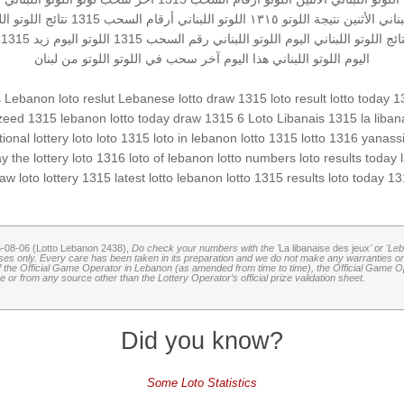
بناني الأثنين
نتيجة اللوتو ١٣١٥
اللوتو اللبناني أرقام السحب 1315
نتائج اللوتو
اللو
تائج اللوتو اللبناني اليوم
اللوتو اللبناني رقم السحب 1315
اللوتو اليوم زيد 1315
اليوم
اللوتو اللبناني هذا اليوم
آخر سحب في اللوتو
اللوتو من لبنان
s
Lebanon loto reslut
Lebanese lotto
draw 1315
loto result
lotto today 
zeed 1315
lebanon lotto
today draw
1315 6
Loto Libanais 1315
la liba
onal lottery
loto
loto 1315
loto in lebanon
lotto 1315
lotto 1316
yanass
ay
the lottery
loto 1316
loto of lebanon
lotto numbers
loto results today
aw loto
lottery 1315
latest lotto
lebanon lotto 1315 results
loto today 1
6-08-06 (Lotto Lebanon 2438),
Do check your numbers with the '
La libanaise des jeux
' or 'Le
oses only. Every care has been taken in its preparation and we do not make any warranties or 
 of the Official Game Operator in Lebanon (as amended from time to time), the Official Game Ope
or from any source other than the Lottery Operator’s official prize validation sheet.
Did you know?
Some Loto Statistics