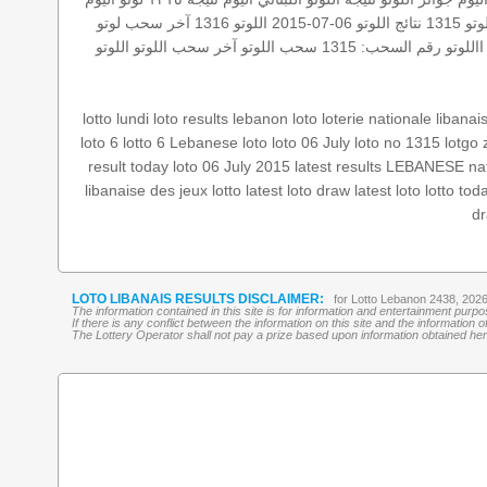
تو 1315
نتائج اللوتو 06-07-2015
اللوتو 1316
آخر سحب لوتو
االلوتو
رقم السحب: 1315
سحب اللوتو
آخر سحب اللوتو
اللوتو
lotto lundi
loto results
lebanon loto
loterie nationale libanai
loto 6
lotto 6
Lebanese loto
loto 06 July
loto no 1315
lotgo
result today
loto 06 July 2015
latest results
LEBANESE nati
libanaise des jeux
lotto
latest loto draw
latest loto
lotto tod
dr
LOTO LIBANAIS RESULTS DISCLAIMER:
for Lotto Lebanon 2438, 202
The information contained in this site is for information and entertainment purp
If there is any conflict between the information on this site and the information
The Lottery Operator shall not pay a prize based upon information obtained here 