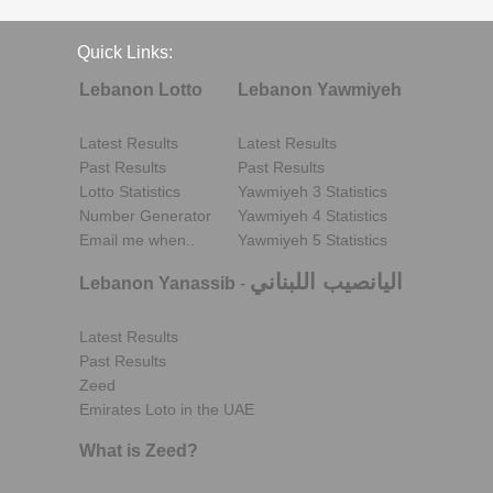
Quick Links:
Lebanon Lotto
Lebanon Yawmiyeh
Latest Results
Latest Results
Past Results
Past Results
Lotto Statistics
Yawmiyeh 3 Statistics
Number Generator
Yawmiyeh 4 Statistics
Email me when..
Yawmiyeh 5 Statistics
اليانصيب اللبناني
Lebanon Yanassib
-
Latest Results
Past Results
Zeed
Emirates Loto in the UAE
What is Zeed?