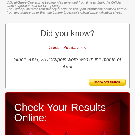
Official Game Operator in Lebanon (as amended from time to time), the Official
Game Operator data will take priority
The Lottery Operator shall not pay a prize based upon information obtained here or
from any source other than the Lottery Operator’s official prize validation sheet.
Did you know?
Some Loto Statistics
Since 2003, 25 Jackpots were won in the month of
April
More Statistics
Check Your Results
Online: