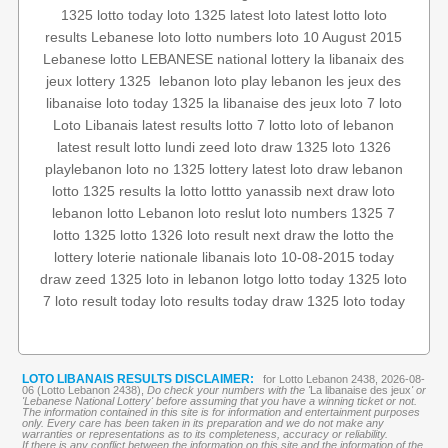
1325
lotto today
loto 1325
latest loto
latest lotto
loto
results
Lebanese loto
lotto numbers
loto 10 August 2015
Lebanese lotto
LEBANESE national lottery
la libanaix des
les jeux des
play lebanon
lebanon loto
‏
lottery 1325
jeux
libanaise
loto today 1325
la libanaise des jeux
loto
7 loto
Loto Libanais
latest results
lotto 7
lotto
loto of lebanon
latest result
lotto lundi
zeed
loto draw 1325
loto 1326
playlebanon
loto no 1325
lottery
latest loto draw
lebanon
lotto 1325 results
la lotto
lottto
yanassib
next draw loto
lebanon lotto
Lebanon loto reslut
loto numbers
1325 7
lotto 1325
lotto 1326
loto result
next draw
the lotto
the
lottery
loterie nationale libanais
loto 10-08-2015
today
draw
zeed 1325
loto in lebanon
lotgo
lotto today 1325
loto
7
loto result today
loto results today
draw 1325
loto today
LOTO LIBANAIS RESULTS DISCLAIMER:
for Lotto Lebanon 2438, 2026-08-
06 (Lotto Lebanon 2438),
Do check your numbers with the '
La libanaise des jeux
' or
'Lebanese National Lottery' before assuming that you have a winning ticket or not.
The information contained in this site is for information and entertainment purposes
only. Every care has been taken in its preparation and we do not make any
warranties or representations as to its completeness, accuracy or reliability.
If there is any conflict between the information on this site and the information of the