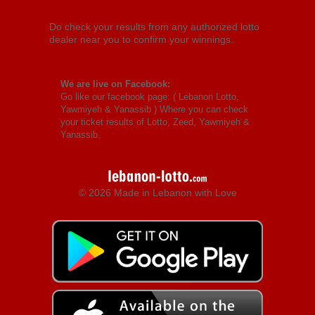
Do check your results from any authorized lotto
dealer near you to confirm your winnings.
We are live on Facebook:
Go like our facebook page: (
Lebanon Lotto,
Yawmiyeh & Yanassib
) Where you can check
your ticket results of Lotto, Zeed, Yawmiyeh &
Yanassib.
© 2026 Made in Lebanon with Love