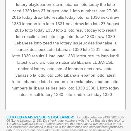
lottery
playlebanon
loto in lebanon
loto today
the lotto
zeed 1330
loto 27 August
lotto 1
loto numbers
loto 27-08-
2015
today draw
loto results today
loto no 1330
next draw
1330
lebanon loto
lotto 1331
next draw loto
loto 27 August
2015
lotto today 1330
loto 1
loto result today
loto result
loto results
latest loto
lotgo
loto draw 1330
draw 1330
Lebanese lotto
zeed
the lottery
les jeux des libanaise
la
libanaix des jeux
Loto Libanais 1330
loto 1331
lebanon
lotto 1330 results
1 loto
lotto 1330
latest results
lotto lundi
latest loto draw
loterie nationale libanais
LEBANESE
national lottery
lotto
loto of lebanon
next draw
lottto
yanassib
la lotto
loto
Loto Libanais
lebanon lotto
latest
lotto
Lebanese loto
Lebanon loto reslut
play lebanon
lotto
numbers
la libanaise des jeux
loto 1330
1330 1
lotto today
loto today 1330
loto lundi
‏
lottery 1330
latest result
LOTO LIBANAIS RESULTS DISCLAIMER:
for Lotto Lebanon 2438, 2026-08-
06 (Lotto Lebanon 2438),
Do check your numbers with the '
La libanaise des jeux
' or
'Lebanese National Lottery' before assuming that you have a winning ticket or not.
The information contained in this site is for information and entertainment purposes
only. Every care has been taken in its preparation and we do not make any