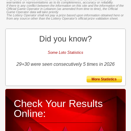
warranties or representations as to its completeness, accuracy or reliability.
If there is any conflict between the information on this site and the information of the
Official Game Operator in Lebanon (as amended from time to time), the Official
Game Operator data will take priority
The Lottery Operator shall not pay a prize based upon information obtained here or
from any source other than the Lottery Operator’s official prize validation sheet.
Did you know?
Some Loto Statistics
29+30 were seen consecutively 5 times in 2026
More Statistics
Check Your Results
Online: