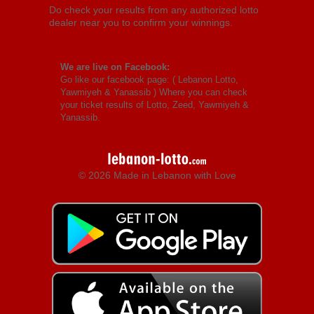
Do check your results from any authorized lotto
dealer near you to confirm your winnings.
We are live on Facebook:
Go like our facebook page: (
Lebanon Lotto,
Yawmiyeh & Yanassib
) Where you can check
your ticket results of Lotto, Zeed, Yawmiyeh &
Yanassib.
© 2026 Made in Lebanon with Love