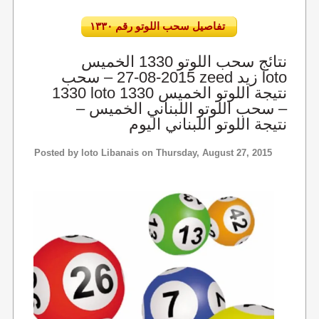
تفاصيل سحب اللوتو رقم ١٣٣٠
نتائج سحب اللوتو 1330 الخميس
2015-08-27 – سحب zeed زيد loto
1330 loto 1330 نتيجة اللوتو الخميس
– سحب اللوتو اللبناني الخميس –
نتيجة اللوتو اللبناني اليوم
Posted by
loto Libanais
on Thursday, August 27, 2015