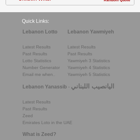
Quick Links:
Lebanon Lotto
Lebanon Yawmiyeh
Latest Results
Latest Results
Past Results
Past Results
Lotto Statistics
Yawmiyeh 3 Statistics
Number Generator
Yawmiyeh 4 Statistics
Email me when..
Yawmiyeh 5 Statistics
اليانصيب اللبناني
Lebanon Yanassib
-
Latest Results
Past Results
Zeed
Emirates Loto in the UAE
What is Zeed?