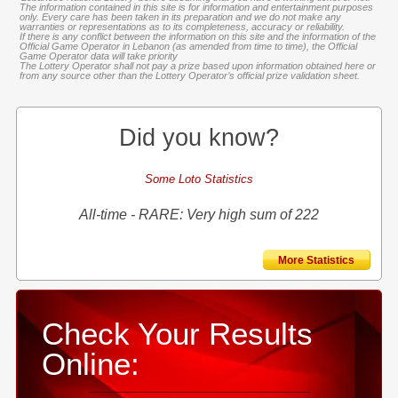
The information contained in this site is for information and entertainment purposes
only. Every care has been taken in its preparation and we do not make any
warranties or representations as to its completeness, accuracy or reliability.
If there is any conflict between the information on this site and the information of the
Official Game Operator in Lebanon (as amended from time to time), the Official
Game Operator data will take priority
The Lottery Operator shall not pay a prize based upon information obtained here or
from any source other than the Lottery Operator’s official prize validation sheet.
Did you know?
Some Loto Statistics
All-time - RARE: Very high sum of 222
More Statistics
Check Your Results
Online: