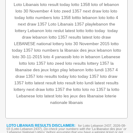
Loto Libanais
loto result today
lotto 1358
loto of lebanon
loto 30 November
4 loto
zeed 1357
next draw loto
loto
today
lotto numbers
loto 1358
lottto
lebanon loto
lotto 4
next draw 1357
Loto Libanais 1357
playlebanon
the
today
‏
lotto today
latest lotto
Lebanon loto reslut
lottery
draw
lebanon lotto 1357 results
latest loto draw
LEBANESE national lottery
loto 30 November 2015
lotto
today 1357
loto numbers
la libanaix des jeux
lebanon lotto
loto 30-11-2015
loto 4
yanassib
loto in lebanon
Lebanese
lotto
loto 1357
loto
zeed
loto results
lottery 1357
la
libanaise des jeux
lotgo
play lebanon
lotto lundi
1357 4
draw 1357
loto results today
loto today 1357
loto draw
1357
lotto
latest result
loto result
loto lundi
latest results
lottery
next draw
lotto 1357
the lotto
loto no 1357
la lotto
Lebanese loto
latest loto
les jeux des libanaise
loterie
nationale libanais
LOTO LIBANAIS RESULTS DISCLAIMER:
for Lotto Lebanon 2437, 2026-08-
03 (Lotto Lebanon 2437),
Do check your numbers with the '
La libanaise des jeux
' or
'Lebanese National Lottery' before assuming that you have a winning ticket or not.