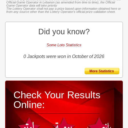
Official Game Operator in Lebanon (as amended from time to time), the Official
Game Operator data will take priority
The Lottery Operator shall not pay a prize based upon information obtained here or
from any source other than the Lottery Operator’s official prize validation sheet.
Did you know?
Some Loto Statistics
0 Jackpots were won in October of 2026
More Statistics
Check Your Results
Online: