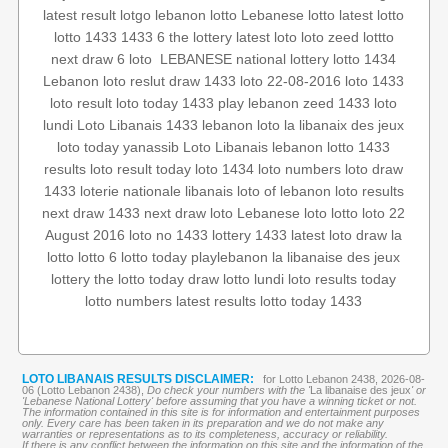
latest result
lotgo
lebanon lotto
Lebanese lotto
latest lotto
lotto 1433
1433 6
the lottery
latest loto
loto
zeed
lottto
lotto 1434
LEBANESE national lottery
‏
6 loto
next draw
Lebanon loto reslut
draw 1433
loto 22-08-2016
loto 1433
loto result
loto today 1433
play lebanon
zeed 1433
loto
lundi
Loto Libanais 1433
lebanon loto
la libanaix des jeux
loto today
yanassib
Loto Libanais
lebanon lotto 1433
results
loto result today
loto 1434
loto numbers
loto draw
1433
loterie nationale libanais
loto of lebanon
loto results
next draw 1433
next draw loto
Lebanese loto
lotto
loto 22
August 2016
loto no 1433
lottery 1433
latest loto draw
la
lotto
lotto 6
lotto today
playlebanon
la libanaise des jeux
lottery
the lotto
today draw
lotto lundi
loto results today
lotto numbers
latest results
lotto today 1433
LOTO LIBANAIS RESULTS DISCLAIMER:
for Lotto Lebanon 2438, 2026-08-
06 (Lotto Lebanon 2438),
Do check your numbers with the '
La libanaise des jeux
' or
'Lebanese National Lottery' before assuming that you have a winning ticket or not.
The information contained in this site is for information and entertainment purposes
only. Every care has been taken in its preparation and we do not make any
warranties or representations as to its completeness, accuracy or reliability.
If there is any conflict between the information on this site and the information of the