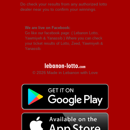
Do check your results from any authorized lotto
dealer near you to confirm your winnings.
We are live on Facebook:
Go like our facebook page: (
Lebanon Lotto,
Yawmiyeh & Yanassib
) Where you can check
your ticket results of Lotto, Zeed, Yawmiyeh &
Yanassib.
© 2026 Made in Lebanon with Love