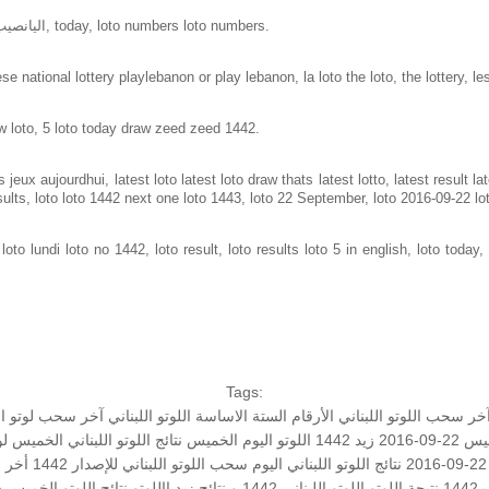
Loto in lebanon same as loto of lebanon, اليانصيب الوطني اللبناني, today, loto numbers loto numbers.
e national lottery playlebanon or play lebanon, la loto the loto, the lottery, le
w loto, 5 loto today draw zeed zeed 1442.
jeux aujourdhui, latest loto latest loto draw thats latest lotto, latest result 
sults, loto loto 1442 next one loto 1443, loto 22 September, loto 2016-09-22 l
to lundi loto no 1442, loto result, loto results loto 5 in english, loto today, 
Tags:
خر سحب اللوتو اللبناني
الأرقام الستة الاساسة
اللوتو اللبناني
آخر سحب لوتو
ال
0-2016
زيد 1442
اللوتو اليوم الخميس
نتائج اللوتو اللبناني الخميس
لوت
نتائج اللوتو اللبناني اليوم
سحب اللوتو اللبناني للإصدار 1442
أخر 
1
نتيجة اللوتو
اللوتو اللبناني 1442 و نتائج زيد
االلوتو
نتائج اللوتو الخميس
س