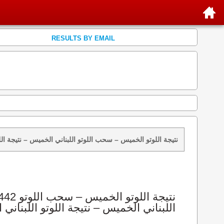
RESULTS BY EMAIL
نتائج سحب اللوتو 1442 الخميس 2016-09-22 – سحب zeed زيد loto 1442 loto 1442 نتيجة اللوتو الخميس – سحب اللوتو اللبناني الخم
اللبناني الخميس – نتيجة اللوتو اللبناني ا