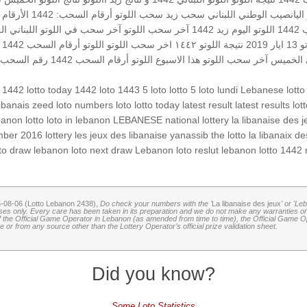
اليانصيب الوطني اللبناني
سحب زيد
سحب اللوتو
أرقام السحب: 1442
الأرقام 
14
اللوتو اليوم زيد 1442
آخر سحب اللوتو
آخر سحب في اللوتو اللبناني
ال
ار 2019
نتيجة اللوتو ١٤٤٢
اخر سحب
اللوتو
اللوتو أرقام السحب 1442
ي الخميس
آخر سحب
اللوتو هذا الاسبوع
اللوتو أرقام السحب 1442
رقم السحب: 442
y 1442
lotto today 1442
loto 1443
5 loto
lotto 5
loto lundi
Lebanese lotto
ibanais
zeed
loto numbers
loto
lotto today
latest result
latest results
lot
banon lotto
loto in lebanon
LEBANESE national lottery
la libanaise des 
mber 2016
lottery
les jeux des libanaise
yanassib
the lotto
la libanaix de
oto draw
lebanon loto
next draw
Lebanon loto reslut
lebanon lotto 1442 
6-08-06 (Lotto Lebanon 2438),
Do check your numbers with the '
La libanaise des jeux
' or 'Le
oses only. Every care has been taken in its preparation and we do not make any warranties or 
 of the Official Game Operator in Lebanon (as amended from time to time), the Official Game Ope
or from any source other than the Lottery Operator’s official prize validation sheet.
Did you know?
Some Loto Statistics