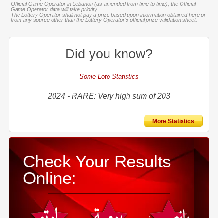
Official Game Operator in Lebanon (as amended from time to time), the Official
Game Operator data will take priority
The Lottery Operator shall not pay a prize based upon information obtained here or
from any source other than the Lottery Operator’s official prize validation sheet.
Did you know?
Some Loto Statistics
2024 - RARE: Very high sum of 203
More Statistics
Check Your Results
Online: