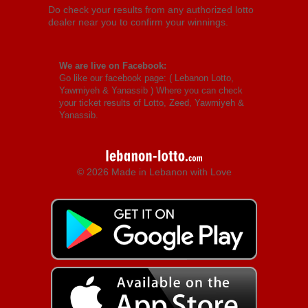
Do check your results from any authorized lotto
dealer near you to confirm your winnings.
We are live on Facebook:
Go like our facebook page: (
Lebanon Lotto,
Yawmiyeh & Yanassib
) Where you can check
your ticket results of Lotto, Zeed, Yawmiyeh &
Yanassib.
© 2026 Made in Lebanon with Love