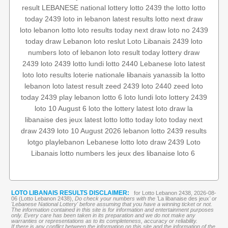
result
LEBANESE national lottery
lotto 2439
the lotto
lotto
today 2439
loto in lebanon
latest results
lotto
next draw
loto
lebanon lotto
loto results today
next draw
loto no 2439
today draw
Lebanon loto reslut
Loto Libanais 2439
loto
numbers
loto of lebanon
loto result today
lottery
draw
2439
loto 2439
lotto lundi
lotto 2440
Lebanese loto
latest
loto
loto results
loterie nationale libanais
yanassib
la lotto
lebanon loto
latest result
zeed 2439
loto 2440
zeed
loto
today 2439
play lebanon
lotto 6
loto lundi
loto
lottery 2439
loto 10 August
6 loto
the lottery
latest loto draw
la
libanaise des jeux
latest lotto
lotto today
loto today
next
draw 2439
loto 10 August 2026
lebanon lotto 2439 results
lotgo
playlebanon
Lebanese lotto
loto draw 2439
Loto
Libanais
lotto numbers
les jeux des libanaise
loto 6
LOTO LIBANAIS RESULTS DISCLAIMER:
for Lotto Lebanon 2438, 2026-08-
06 (Lotto Lebanon 2438),
Do check your numbers with the '
La libanaise des jeux
' or
'Lebanese National Lottery' before assuming that you have a winning ticket or not.
The information contained in this site is for information and entertainment purposes
only. Every care has been taken in its preparation and we do not make any
warranties or representations as to its completeness, accuracy or reliability.
If there is any conflict between the information on this site and the information of the