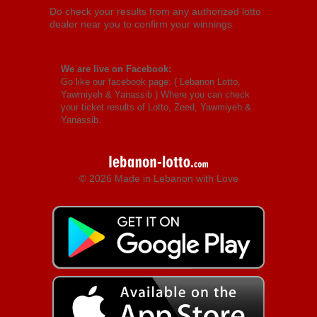
Do check your results from any authorized lotto
dealer near you to confirm your winnings.
We are live on Facebook:
Go like our facebook page: (
Lebanon Lotto,
Yawmiyeh & Yanassib
) Where you can check
your ticket results of Lotto, Zeed, Yawmiyeh &
Yanassib.
© 2026 Made in Lebanon with Love