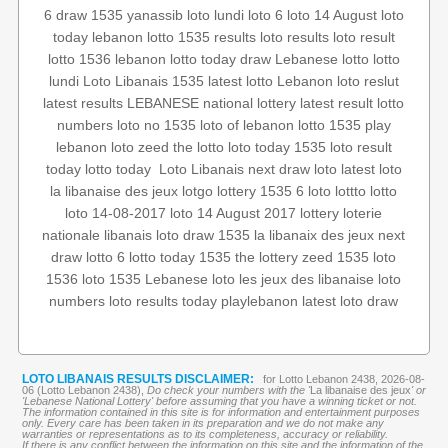
6
draw 1535
yanassib
loto lundi
loto 6
loto 14 August
loto
today
lebanon lotto 1535 results
loto results
loto result
lotto 1536
lebanon lotto
today draw
Lebanese lotto
lotto
lundi
Loto Libanais 1535
latest lotto
Lebanon loto reslut
latest results
LEBANESE national lottery
latest result
lotto
numbers
loto no 1535
loto of lebanon
lotto 1535
play
lebanon
loto
zeed
the lotto
loto today 1535
loto result
latest loto
next draw loto
Loto Libanais
‏
lotto today
today
la libanaise des jeux
lotgo
lottery 1535
6 loto
lottto
lotto
loto 14-08-2017
loto 14 August 2017
lottery
loterie
nationale libanais
loto draw 1535
la libanaix des jeux
next
draw
lotto 6
lotto today 1535
the lottery
zeed 1535
loto
1536
loto 1535
Lebanese loto
les jeux des libanaise
loto
numbers
loto results today
playlebanon
latest loto draw
LOTO LIBANAIS RESULTS DISCLAIMER:
for Lotto Lebanon 2438, 2026-08-
06 (Lotto Lebanon 2438),
Do check your numbers with the '
La libanaise des jeux
' or
'Lebanese National Lottery' before assuming that you have a winning ticket or not.
The information contained in this site is for information and entertainment purposes
only. Every care has been taken in its preparation and we do not make any
warranties or representations as to its completeness, accuracy or reliability.
If there is any conflict between the information on this site and the information of the