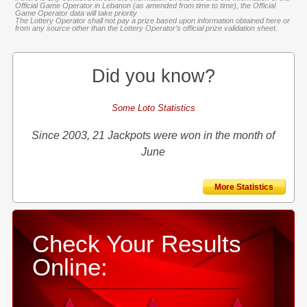
Official Game Operator in Lebanon (as amended from time to time), the Official
Game Operator data will take priority
The Lottery Operator shall not pay a prize based upon information obtained here or
from any source other than the Lottery Operator’s official prize validation sheet.
Did you know?
Some Loto Statistics
Since 2003, 21 Jackpots were won in the month of
June
More Statistics
Check Your Results
Online: