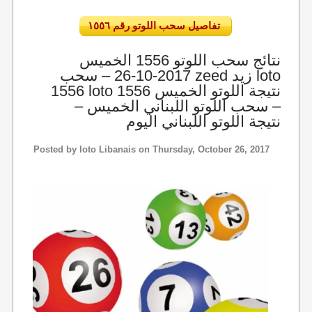
تفاصيل سحب اللوتو رقم ١٥٥٦
نتائج سحب اللوتو 1556 الخميس
2017-10-26 – سحب zeed زيد loto
1556 loto 1556 نتيجة اللوتو الخميس
– سحب اللوتو اللبناني الخميس –
نتيجة اللوتو اللبناني اليوم
Posted by
loto Libanais
on Thursday, October 26, 2017