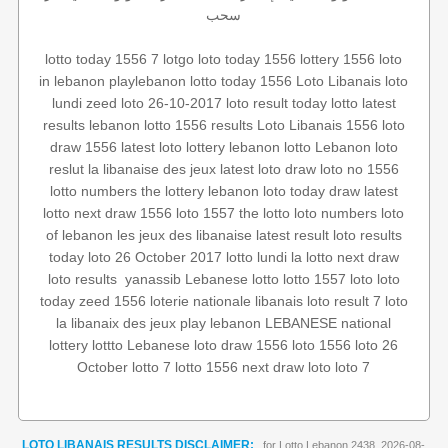
سحب
lotto today
1556 7
lotgo
loto today 1556
lottery 1556
loto
in lebanon
playlebanon
lotto today 1556
Loto Libanais
loto
lundi
zeed
loto 26-10-2017
loto result today
lotto
latest
results
lebanon lotto 1556 results
Loto Libanais 1556
loto
draw 1556
latest loto
lottery
lebanon lotto
Lebanon loto
reslut
la libanaise des jeux
latest loto draw
loto no 1556
lotto numbers
the lottery
lebanon loto
today draw
latest
lotto
next draw 1556
loto 1557
the lotto
loto numbers
loto
of lebanon
les jeux des libanaise
latest result
loto results
today
loto 26 October 2017
lotto lundi
la lotto
next draw
loto
loto
lotto 1557
Lebanese lotto
yanassib
‏
loto results
today
zeed 1556
loterie nationale libanais
loto result
7 loto
la libanaix des jeux
play lebanon
LEBANESE national
lottery
lottto
Lebanese loto
draw 1556
loto 1556
loto 26
October
lotto 7
lotto 1556
next draw loto
loto 7
LOTO LIBANAIS RESULTS DISCLAIMER:
for Lotto Lebanon 2438, 2026-08-