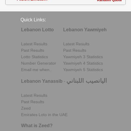
Quick Links:
Lebanon Lotto
Lebanon Yawmiyeh
Latest Results
Latest Results
Past Results
Past Results
Lotto Statistics
Yawmiyeh 3 Statistics
Number Generator
Yawmiyeh 4 Statistics
Email me when..
Yawmiyeh 5 Statistics
اليانصيب اللبناني
Lebanon Yanassib
-
Latest Results
Past Results
Zeed
Emirates Loto in the UAE
What is Zeed?