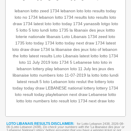
lebanon lotto
zeed 1734
lebanon loto
loto results today
loto no 1734
lebanon lotto 1734 results
loto results
loto
draw 1734
latest loto
lotto today 1734
yanassib
lotgo
loto
5
lotto 5
loto lundi
lotto 1735
la libanaix des jeux
lottto
loterie nationale libanais
Loto Libanais 1734
zeed
loto
1735
loto today 1734
lotto today
next draw 1734
latest
loto draw
draw 1734
la libanaise des jeux
loto of lebanon
the lotto
latest results
Loto Libanais
latest lotto
lotto 1734
loto 11 July 2019
loto
1734 5
Lebanese loto
loto in
lebanon
lottery
play lebanon
loto 11 July
les jeux des
libanaise
lotto numbers
loto 11-07-2019
la lotto
lotto lundi
latest result
5 loto
Lebanon loto reslut
the lottery
loto
today
today draw
LEBANESE national lottery
lottery 1734
loto result today
playlebanon
next draw
Lebanese lotto
lotto
loto numbers
loto result
loto 1734
next draw loto
LOTO LIBANAIS RESULTS DISCLAIMER:
for Lotto Lebanon 2438, 2026-08-
06 (Lotto Lebanon 2438),
Do check your numbers with the '
La libanaise des jeux
' or
'Lebanese National Lottery' before assuming that you have a winning ticket or not.