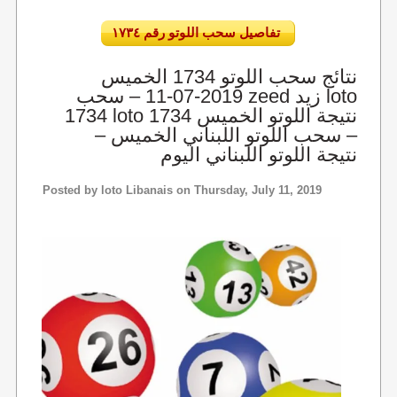
تفاصيل سحب اللوتو رقم ١٧٣٤
نتائج سحب اللوتو 1734 الخميس
2019-07-11 – سحب zeed زيد loto
1734 loto 1734 نتيجة اللوتو الخميس
– سحب اللوتو اللبناني الخميس –
نتيجة اللوتو اللبناني اليوم
Posted by
loto Libanais
on Thursday, July 11, 2019