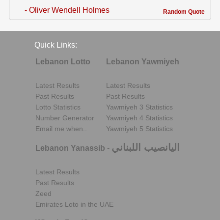
- Oliver Wendell Holmes
Random Quote
Quick Links:
Lebanon Lotto
Lebanon Yawmiyeh
Latest Results
Latest Results
Past Results
Past Results
Lotto Statistics
Yawmiyeh 3 Statistics
Number Generator
Yawmiyeh 4 Statistics
Email me when..
Yawmiyeh 5 Statistics
اليانصيب اللبناني
Lebanon Yanassib
-
Latest Results
Past Results
Zeed
Emirates Loto in the UAE