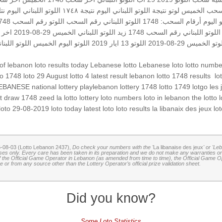
حب الخميس
لوتو
نتيجة اللوتو اللبناني اليوم
نتيجة ١٧٤٨
اللوتو اللبناني اليوم
نت
و اليوم
أرقام السحب: 1748
اللوتو اللبناني رقم السحب
اللوتو رقم السحب 1748
اللوتو اللبناني رقم السحب 1748
زيد
اللوتو اللبناني الخميس 29-08-2019
اخر ل
وتو
الخميس 29-08-2019
اللوتو 13 ايار 2019
اللوتو اليوم الخميس
اللوتو اللبنا
 of lebanon
loto results today
Lebanese lotto
Lebanese loto
lotto numb
lo
‏
lebanon lotto 1748 results
latest result
lotto 4
loto 29 August
to 1748
EBANESE national lottery
playlebanon
lottery 1748
lotto 1749
lotgo
les 
t draw 1748
zeed
la lotto
lottery
loto numbers
loto in lebanon
the lotto
l
loto 29-08-2019
loto today
latest loto
loto results
la libanaix des jeux
lo
6-08-03 (Lotto Lebanon 2437),
Do check your numbers with the '
La libanaise des jeux
' or 'Le
oses only. Every care has been taken in its preparation and we do not make any warranties or 
 of the Official Game Operator in Lebanon (as amended from time to time), the Official Game Ope
or from any source other than the Lottery Operator’s official prize validation sheet.
Did you know?
Some Loto Statistics