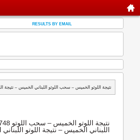
RESULTS BY EMAIL
نتائج سحب اللوتو 1748 الخميس 2019-08-29 – سحب zeed زيد loto 1748 loto 1748 نتيجة اللوتو الخميس – سحب اللوتو اللبناني الخم
اللبناني الخميس – نتيجة اللوتو اللبناني ا